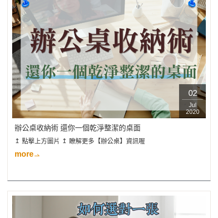
02
Jul
2020
辦公桌收納術 還你一個乾淨整潔的桌面
↥ 點擊上方圖片 ↥ 瞭解更多【辦公桌】資訊喔
more