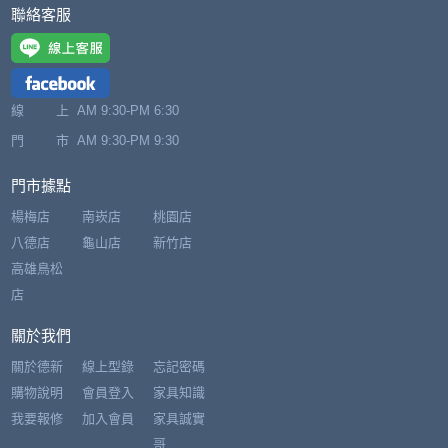
聯絡客服
線 上
AM 9:30-PM 6:30
門 市
AM 9:30-PM 9:30
門市據點
楊梅店
南崁店
桃園店
八德店
龜山店
新竹店
高雄鳥松
店
關於我們
關於德新
線上型錄
忘記密碼
購物說明
會員登入
家具知識
我要報修
加入會員
家具誠實
哥