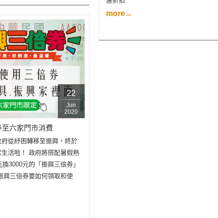
惠折扣
more
05
Sep
2017
22
Jun
2020
券至六家門市消費
政府從紓困轉移至振興，終於
生活啦！ 政府將搭配暑假熱
09
元換3000元的「振興三倍券」
Jan
2017
振興三倍券要如何領取和使