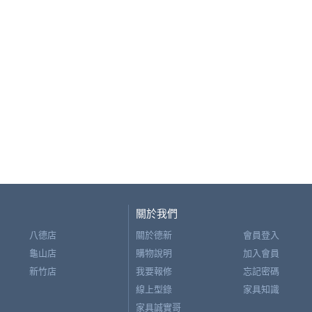
關於我們
八德店
關於德新
會員登入
龜山店
購物說明
加入會員
新竹店
我要報修
忘記密碼
線上型錄
家具知識
家具誠實哥