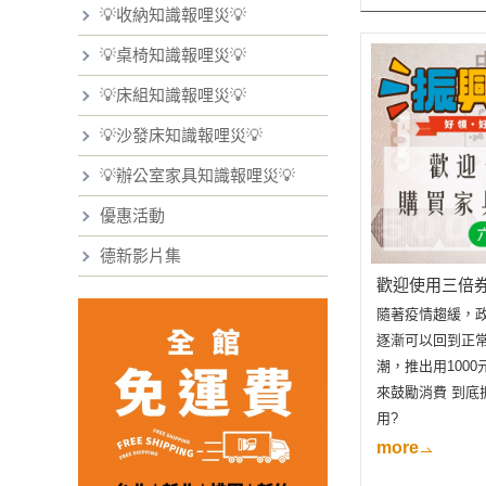
💡收納知識報哩災💡
💡桌椅知識報哩災💡
💡床組知識報哩災💡
💡沙發床知識報哩災💡
💡辦公室家具知識報哩災💡
優惠活動
德新影片集
歡迎使用三倍
隨著疫情趨緩，
逐漸可以回到正常
潮，推出用1000
來鼓勵消費 到底
用?
more