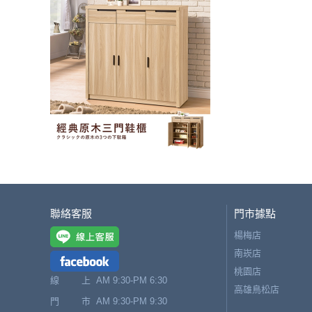
聯絡客服
門市據點
楊梅店
南崁店
桃園店
線 上
AM 9:30-PM 6:30
高雄鳥松店
門 市
AM 9:30-PM 9:30