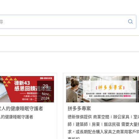
02
Jan
2019
28
Nov
2024
家人的健康睡眠守護者
拼多多專案
19
人的健康睡眠守護者
德新傢俱提供 商業空間∣辦公家具∣室
師∣建築師∣房東∣飯店民宿 需要大量
Nov
2018
求，或長期配合購入家具之商業用客戶