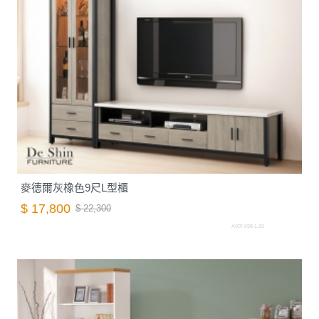
麥德爾灰橡色9尺L型櫃
$ 17,800
$ 22,300
A007.698-1.26