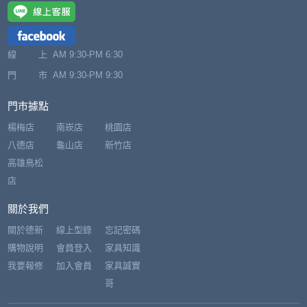
線 上
AM 9:30-PM 6:30
門 市
AM 9:30-PM 9:30
門市據點
楊梅店
南崁店
桃園店
八德店
龜山店
新竹店
高雄鳥松
店
關於我們
關於德新
線上型錄
忘記密碼
購物說明
會員登入
家具知識
我要報修
加入會員
家具誠實
哥