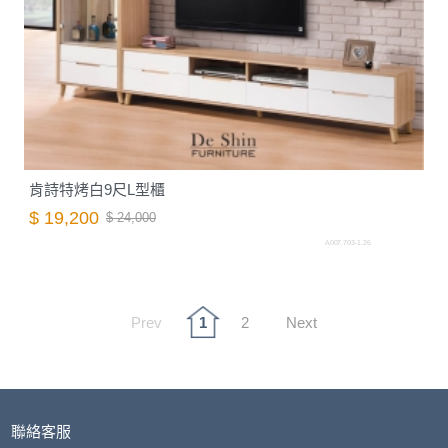
肯詩特烤白9尺L型櫃
$ 19,200
$ 24,000
A007.703-1.26
Prev
1
2
Next
聯絡客服