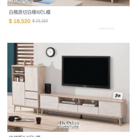
白楓原切白橡8尺L櫃
$ 18,520
$ 23,150
A105.100-1.26