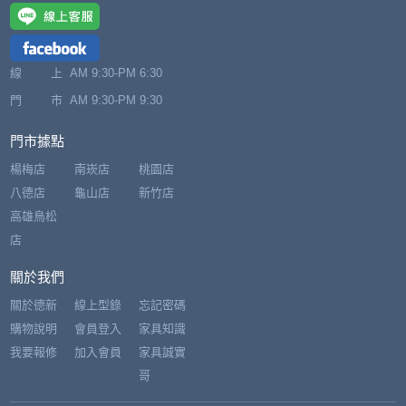
線 上
AM 9:30-PM 6:30
門 市
AM 9:30-PM 9:30
門市據點
楊梅店
南崁店
桃園店
八德店
龜山店
新竹店
高雄鳥松
店
關於我們
關於德新
線上型錄
忘記密碼
購物說明
會員登入
家具知識
我要報修
加入會員
家具誠實
哥