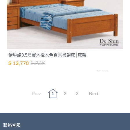
伊琳諾3.5尺實木樟木色百葉書架床│床架
$ 13,770
$ 17,210
A023.1-1.25
Prev
1
2
3
Next
聯絡客服