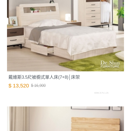
戴維斯3.5尺被櫥式單人床(7+8)│床架
$ 13,520
$ 16,900
A088.2175-1.26