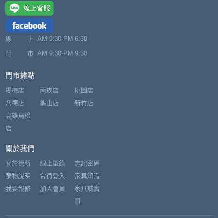
線 上
AM 9:30-PM 6:30
門 市
AM 9:30-PM 9:30
門市據點
楊梅店
南崁店
桃園店
八德店
龜山店
新竹店
高雄鳥松
店
關於我們
關於德新
線上型錄
忘記密碼
購物說明
會員登入
家具知識
我要報修
加入會員
家具誠實
哥