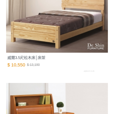
威爾3.5尺松木床│床架
$ 10,550
$ 13,190
A023.57-2.25