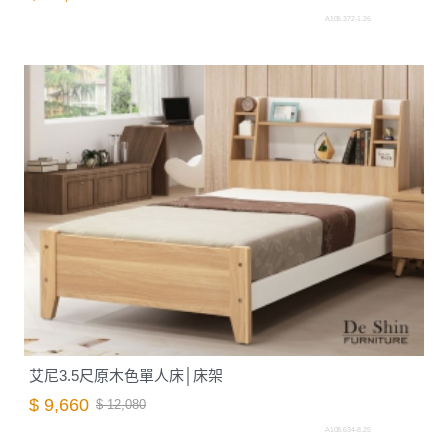
A105.372-1.26
艾尼3.5尺原木色單人床│床架
$ 9,660
$ 12,080
A108.634-8.25