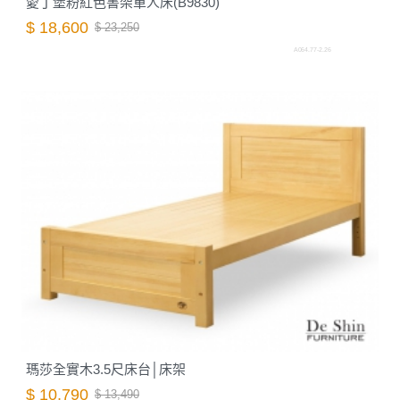
愛丁堡粉紅色書架單人床(B9830)
$ 18,600
$ 23,250
A064.77-2.26
瑪莎全實木3.5尺床台│床架
$ 10,790
$ 13,490