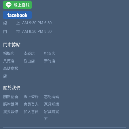
線 上
AM 9:30-PM 6:30
門 市
AM 9:30-PM 9:30
門市據點
楊梅店
南崁店
桃園店
八德店
龜山店
新竹店
高雄鳥松
店
關於我們
關於德新
線上型錄
忘記密碼
購物說明
會員登入
家具知識
我要報修
加入會員
家具誠實
哥