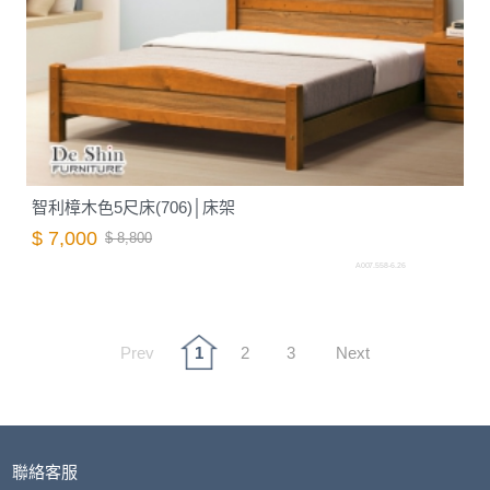
智利樟木色5尺床(706)│床架
$ 7,000
$ 8,800
A007.558-6.26
Prev
1
2
3
Next
聯絡客服