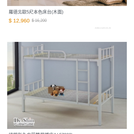
羅德北歐5尺本色床台(木面)
$ 12,960
$ 16,200
A058.A149-04.26