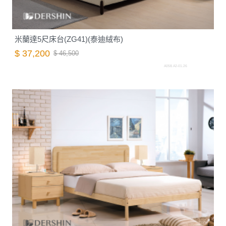
米蘭達5尺床台(ZG41)(泰迪絨布)
$ 37,200
$ 46,500
A058.A2-01.26