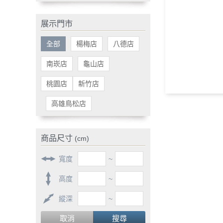
展示門市
全部
楊梅店
八德店
南崁店
龜山店
桃園店
新竹店
高雄鳥松店
商品尺寸
(cm)
寬度
~
高度
~
縱深
~
取消
搜尋