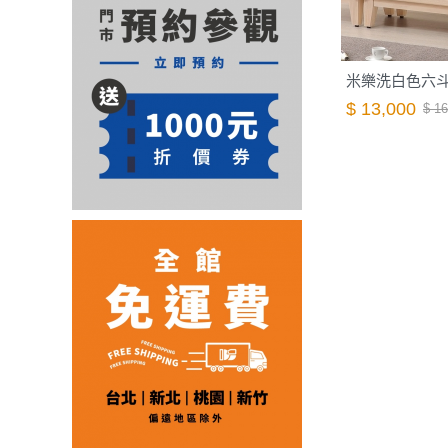
米樂洗白色六斗櫃
$ 13,000
$ 16