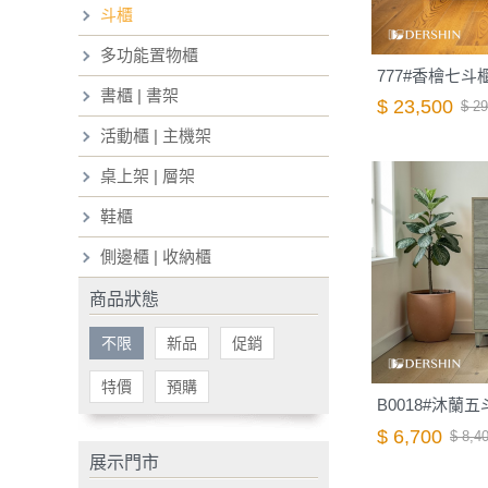
斗櫃
多功能置物櫃
777#香檜七斗
書櫃 | 書架
$ 23,500
$ 29
活動櫃 | 主機架
桌上架 | 層架
鞋櫃
側邊櫃 | 收納櫃
商品狀態
不限
新品
促銷
特價
預購
B0018#沐蘭
$ 6,700
$ 8,4
展示門市