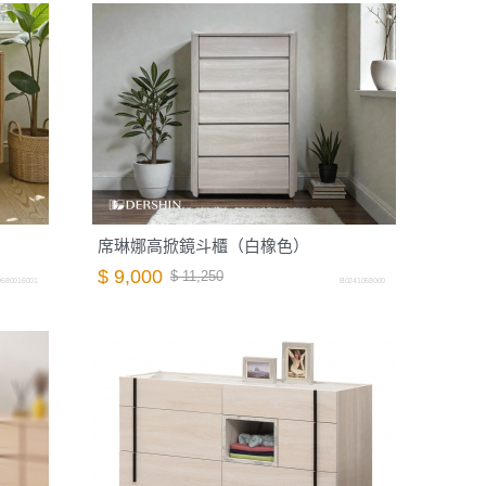
席琳娜高掀鏡斗櫃（白橡色）
$ 9,000
$ 11,250
680016001
B0241068000