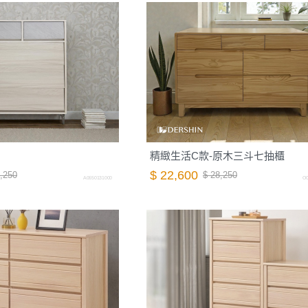
精緻生活C款-原木三斗七抽櫃
$ 22,600
,250
$ 28,250
A0650131000
O0