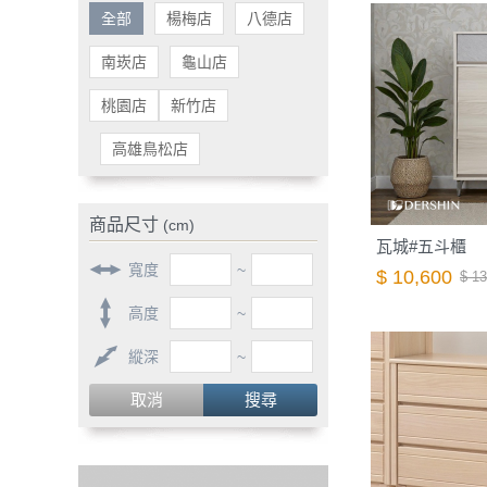
全部
楊梅店
八德店
南崁店
龜山店
桃園店
新竹店
高雄鳥松店
商品尺寸
(cm)
瓦城#五斗櫃
寬度
~
$ 10,600
$ 13
高度
~
縱深
~
取消
搜尋