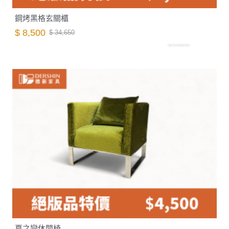
鋼烤黑格玄關櫃
$ 8,500
$ 34,650
O0710452000
夏之戀休閒椅