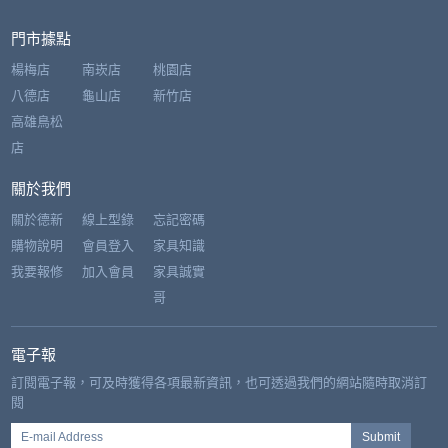
門市據點
楊梅店
南崁店
桃園店
八德店
龜山店
新竹店
高雄鳥松
店
關於我們
關於德新
線上型錄
忘記密碼
購物說明
會員登入
家具知識
我要報修
加入會員
家具誠實
哥
電子報
訂閱電子報，可及時獲得各項最新資訊，也可透過我們的網站隨時取消訂
閱
E-mail Address
Submit