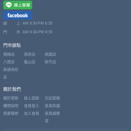
線 上
AM 9:30-PM 6:30
門 市
AM 9:30-PM 9:30
門市據點
楊梅店
南崁店
桃園店
八德店
龜山店
新竹店
高雄鳥松
店
關於我們
關於德新
線上型錄
忘記密碼
購物說明
會員登入
家具知識
我要報修
加入會員
家具誠實
哥