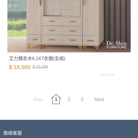
艾力積赤木6.1X7衣櫥(全組)
$ 18,500
$ 23,200
A003.625-1.26
Prev
1
2
3
Next
聯絡客服