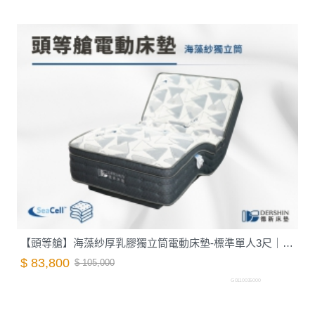
【頭等艙】海藻紗厚乳膠獨立筒電動床墊-標準單人3尺｜德新床墊
$ 83,800
$ 105,000
G0110035000