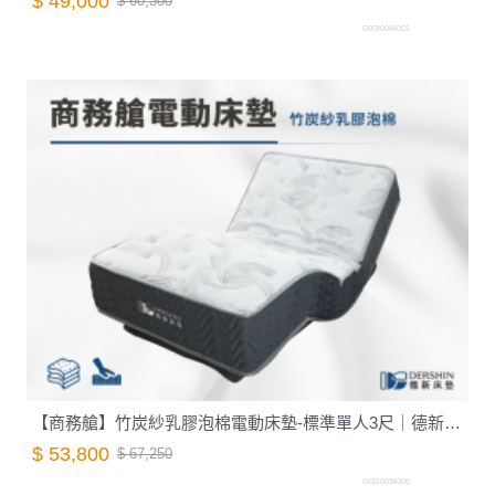
$ 49,000
$ 60,300
G0030064001
【商務艙】竹炭紗乳膠泡棉電動床墊-標準單人3尺｜德新床墊
$ 53,800
$ 67,250
G0110034000