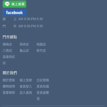
線 上
AM 9:30-PM 6:30
門 市
AM 9:30-PM 9:30
門市據點
楊梅店
南崁店
桃園店
八德店
龜山店
新竹店
高雄鳥松
店
關於我們
關於德新
線上型錄
忘記密碼
購物說明
會員登入
家具知識
我要報修
加入會員
家具誠實
哥