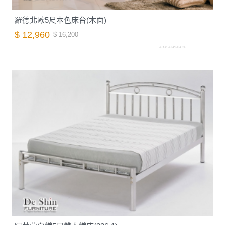
羅德北歐5尺本色床台(木面)
$ 12,960
$ 16,200
A058.A149-04.26