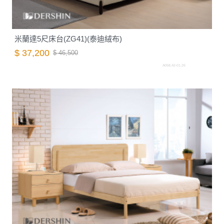
米蘭達5尺床台(ZG41)(泰迪絨布)
$ 37,200
$ 46,500
A058.A2-01.26