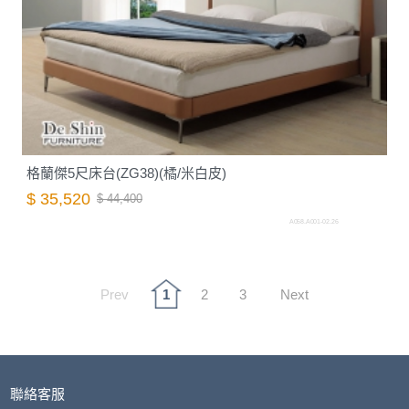
格蘭傑5尺床台(ZG38)(橘/米白皮)
$ 35,520
$ 44,400
A058.A001-02.26
Prev
1
2
3
Next
聯絡客服