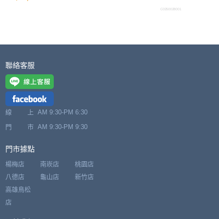
C0250028001
聯絡客服
線 上
AM 9:30-PM 6:30
門 市
AM 9:30-PM 9:30
門市據點
楊梅店
南崁店
桃園店
八德店
龜山店
新竹店
高雄鳥松
店