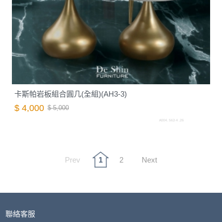
卡斯帕岩板組合圓几(全組)(AH3-3)
$ 4,000
$ 5,000
A004. 562-4 .26
Prev
1
2
Next
聯絡客服