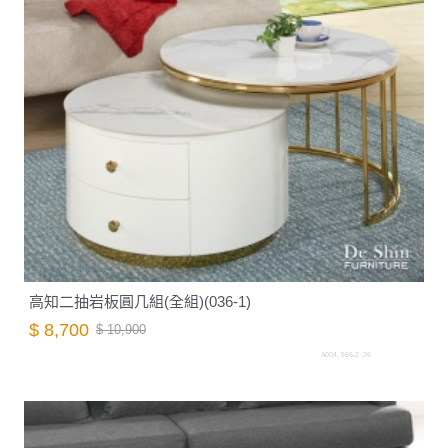
高知二抽岩板圓几組(全組)(036-1)
$ 8,700
$ 10,900
A004. 566-2 .26