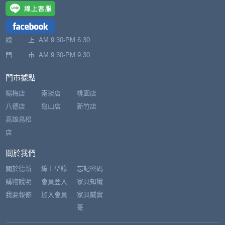
線 上
AM 9:30-PM 6:30
門 市
AM 9:30-PM 9:30
門市據點
楊梅店
南崁店
桃園店
八德店
龜山店
新竹店
高雄鳥松
店
關於我們
關於德新
線上型錄
忘記密碼
購物說明
會員登入
家具知識
我要報修
加入會員
家具誠實
哥