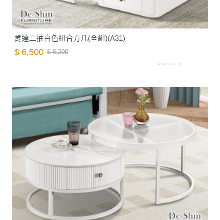
肯達二抽白色組合方几(全組)(A31)
$ 6,500
$ 8,200
A004. 565-2 .26