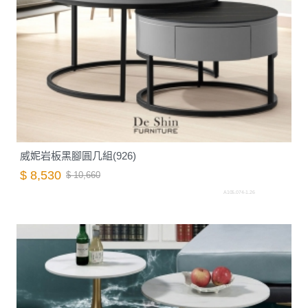
威妮岩板黑腳圓几組(926)
$ 8,530
$ 10,660
A105.074-1.26