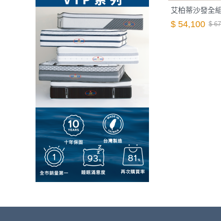
艾柏蒂沙發全組(1
$ 54,100
$ 67