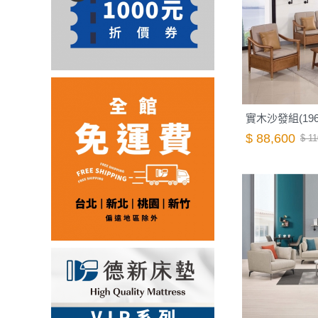
實木沙發組(196
$ 88,600
$ 11