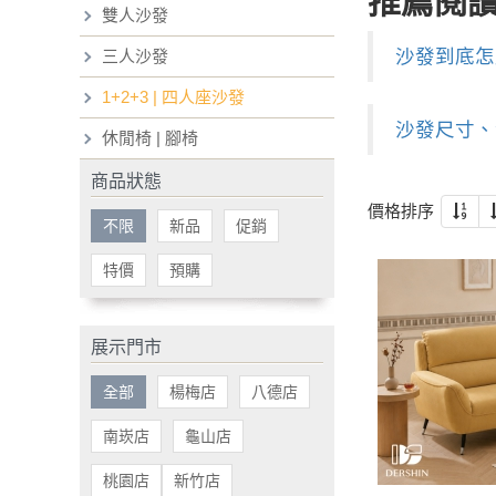
推薦閱
雙人沙發
沙發到底怎
三人沙發
1+2+3 | 四人座沙發
沙發尺寸、
休閒椅 | 腳椅
商品狀態
價格排序
不限
新品
促銷
特價
預購
展示門市
全部
楊梅店
八德店
南崁店
龜山店
桃園店
新竹店