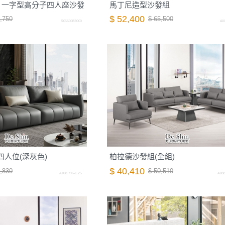
｜一字型高分子四人座沙發
馬丁尼造型沙發組
$ 52,400
,750
$ 65,500
S0560032000
A00
發四人位(深灰色)
柏拉德沙發組(全組)
$ 40,410
,830
$ 50,510
A108.796-1.25
A088