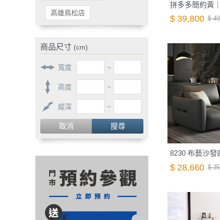
拼多多簡約黃
高雄鳥松店
$ 39,800
$ 49
商品尺寸
(cm)
寬度
~
高度
~
縱深
~
取消
搜尋
8230 布藝沙
$ 28,660
$ 35