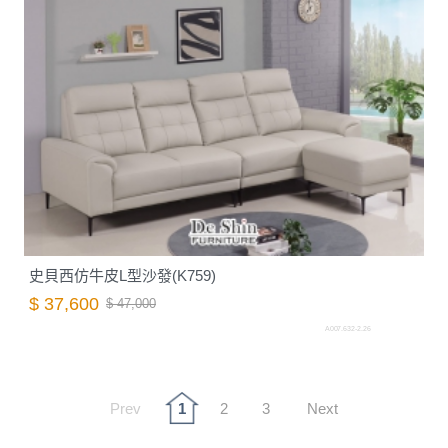
史貝西仿牛皮L型沙發(K759)
$ 37,600
$ 47,000
A007.632-2.26
Prev
1
2
3
Next