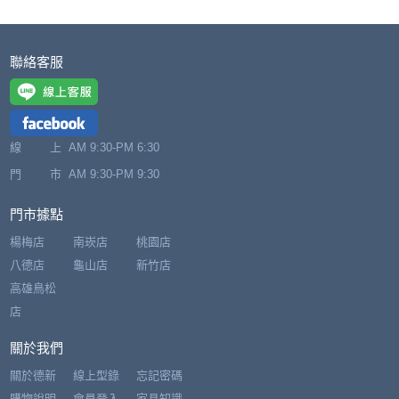
聯絡客服
線 上
AM 9:30-PM 6:30
門 市
AM 9:30-PM 9:30
門市據點
楊梅店
南崁店
桃園店
八德店
龜山店
新竹店
高雄鳥松
店
關於我們
關於德新
線上型錄
忘記密碼
購物說明
會員登入
家具知識