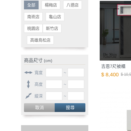
全部
楊梅店
八德店
南崁店
龜山店
桃園店
新竹店
高雄鳥松店
商品尺寸
(cm)
吉恩7尺被櫃
寬度
~
$ 8,400
$ 10,
高度
~
縱深
~
取消
搜尋