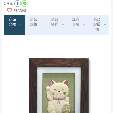
分享至
加入追蹤
商品
商品
商品
注意
商品
介紹
規格
運送
事項
評價
(0)
0
注意事項：
/5
運 費 說 明
(0)筆
由於
品項繁多，網頁無法及時更新，如有需
要購買商品，請於出發前來電或到「官方
全部
依評論高至低排列
偏遠地區
Line客服」來信確認商品是否有「現貨」與
運送地
區
運送費用
「金額」。
（請先線上詢問 LINE
依評論低至高排列
只顯示附上圖片
→
@dershin
）
若商品價格或庫存有異常，商家有權取消訂
只顯示附上評論
單。
部分網路商品恕無法更改原設計或客製，敬請
桃園
復興鄉
見諒！
接單後二日內(不含例假日)，我們客服會與您