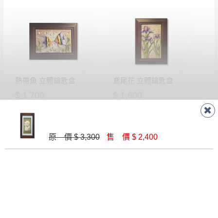
予折扣，請密切注意。
▪️
三
日內若未接獲您的匯款或轉帳通知，商品將不
予保留(訂單自動取消)。
▪️
無回收家具服務，若需回收家具可聯絡當地請清
潔隊回收,免付費清運專線：0800-085-717。
熱帶魚 立體鑰匙盒
鳶尾花 立體鑰匙盒
$ 1,700
$ 1,600
原 價 $ 3,300
售 價 $ 2,400
黃金海芋 立體鑰匙圈
康莊大道 立體鑰匙盒
$ 1,600
$ 1,600