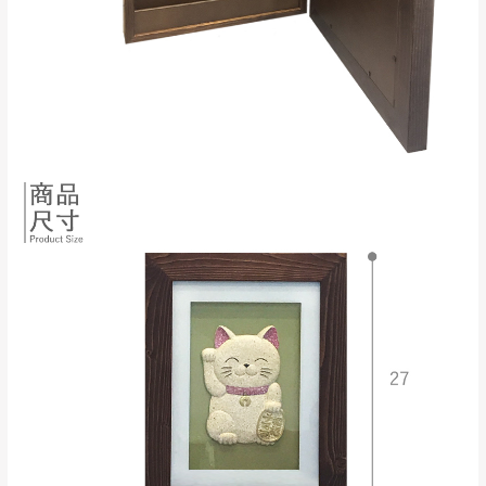
$ 9,000以上：免
因大型傢俱有組裝、配送的問題，並非一般
運費
快速到貨商品，無法指定特定時間送達，司
基隆
$ 9,000以下：
基隆山區
機當天到貨前皆會再與您通知，讓你不用整
NT$500元
天在家等貨，以節省您的寶貴時間。
＊A108產品另收運費
由於百貨公司配送較為不易，故暫無法配送
$ 9,000以上：免
至百貨公司內部。
卓蘭鎮、三灣、通
運費
霄山區、西湖、泰
苗栗
$ 9,000以下：
安鄉、大湖鄉、頭
發票寄送：
NT$500元
屋、獅潭鄉
若您選擇三聯式或索取兩聯式發票，發票將於商品
＊A108產品另收運費
完成出貨15個工作天另行寄出，另外約加上2~7個
工作天內送達，如遇國定假日將順延寄送。
配送天數：5~14天
到貨時間：指定送貨日當天以電話聯絡確認
退換貨說明：
若收到不良品，請於到貨日起七日內通知本
｜周（一）配送部門固定公休無送貨｜
公司客服人員，我們將為您更換新品，運費
皆由本站負責，所有退回及換貨之商品必須
台北市、新北市地區固定每周(三)、(日)兩天收送貨