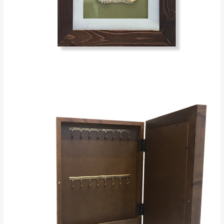
峨眉鄉、五峰鄉、
電話聯絡或E-Mail通知確認訂單。
橫山、北埔鄉、尖
（線上客
服 LINE →
@dershin
）
石鄉、寶山鄉山
新竹
下單前先詢問是否現貨
，若未詢問下單後無
區、新埔山區、芎
現貨我們客服會再來電或E-Mail與您聯絡
林山區、關西 玉山
免 運
（洽詢方式請搜尋 L
ine ID →
@dershin
）
里
費
運送範圍：限定北至基隆，南至苗栗，偏遠
地區恕無法提供運送 (詳見運送規章)。
台北
無
雙溪、貢寮、烏
配送範圍：
來、平溪、九份、
苗栗至基隆；其它地區暫不開放，如因特殊
石門、林口 下福
＊A108產品另收運費
地型限制(山區、鄉、鎮、村)、樓梯太小、無
里、新店山區、三
新北
法搬運上樓等因素，導致無法配送，
本公司
峽山區、石碇、坪
保有出貨的權利。
林、福隆、淡水山
保護物流人員的工作安全，賣家無提供吊掛
區、北投湖山路、
服務，若需以吊車或其他的吊掛方式吊運，
深坑山區
費用將由買方自行支付。