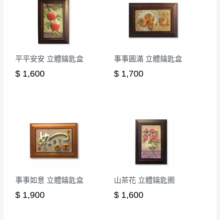
法順利配送，本公司除了盡最大努力完成配送外，視
辦理退換貨。
狀況保有出貨的權利。
台北市、新北市地區固定每周(三)、(日)兩天
保護物流人員的工作安全，賣家無提供吊掛服務，若
收送貨，敬請見諒！
需以吊車或其他的吊掛方式吊運，費用將由買方自行
本公司部份商品無維修服務，超過7日鑑賞
支付。
平平安安 立體鑰匙盒
事事圓滿 立體鑰匙盒
期，商品使用年限，因客人使用習慣、居家
因大型傢俱有組裝、配送的問題，並非一般快速到貨
環境不同。若屬人為因素導致商品損壞、零
$ 1,600
$ 1,700
商品，無法指定特定時間送達，司機當天到貨前皆會
件短缺，則維修、搬運費用，需由消費者自
再與您通知，讓您不用整天在家等貨，以免浪費你的
行吸收(另事先與消費者報價，消費者同意將
寶貴時間。
會進行維修)。
如遇自然災害、政府宣布之災害警報等不可抗力情
到貨7日內為鑑賞期(注意:鑑賞期非試用期)，
事，而危及運送人員輸送之安全，本司得視狀況延後
若非商品品質瑕疵問題於鑑賞期內退貨之情
或停止運送服務。
形，我們需酌收退貨運費。
百貨公司配送暫無法配合開店前、閉店後時段，並送
如欲放置營業場所及公開場合之商品則無享
至百貨公司卸貨區為限，恕無法送至指定樓面。
《 如
有商品一年保固之服務。
事事如意 立體鑰匙盒
山茶花 立體鑰匙圈
遇百貨周年慶期間，恕暫停百貨公司相關運送 》
$ 1,900
$ 1,600
無回收家具服務，若需回收家俱可聯絡當地請清潔隊
▪️
訂單成立
時請儘速於三日內完成付款，
交易恕不
回收,免付費清運專線：0800-085-717
殺價，商品均已最低價格售出
，且在特定時日會給