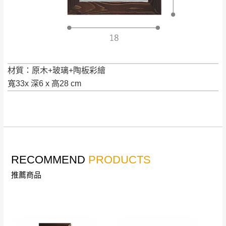
是全新狀態且完整包裝，床墊、床包、枕頭
類產品需為未拆封狀態(請保持商品、附件、
包裝、廠商紙及所有附隨文件或資料之完整
暫無配送地區
：
彰化、南投、雲林、嘉義、台南、高
性)，若未依照上述方式處理，恕無法接受退
雄、屏東、宜蘭、 花蓮、台東、金門、馬祖、澎湖地區
貨。
（可於LINE線上詢問 →
@dershin
）
由於透過電腦螢幕選購商品，可能會因個人
材質：原木+玻璃+陶板彩繪
電腦螢幕的設定色差或解析度等因素， 與實
寬33x 深6 x 高28 cm
際商品的顏色、質感稍有不同，如因此而需
加收說明
退換貨，
需自付來回運費及人資成本
，請您
訂購前詳加確認。(包含商品尺寸是否合適)。
訂購前請確認商品尺寸，大型物件因為人工
丈量，難免會有些許誤差值(約正負0.5CM)
。
RECOMMEND
PRODUCTS
詳細尺寸以實品為主。
。
推薦商品
非因本公司問題而需退換貨，請於收到貨7日
其它注意事項
內通知客服人員(Line@ ID：
@dershin
)
，並
本司貨車運送如因路況不佳、天候惡劣、過於偏遠之
須保持商品全新狀態與完整包裝。鑑賞期間
山區內等，或收貨地點搬運過於困難等因素，導致無
若發生非本司因素致使之汙損破壞，恕無法