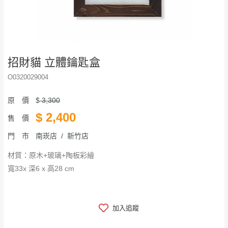
招財貓 立體鑰匙盒
O0320029004
原 價
$
3,300
$
2,400
售 價
門 市
南崁店 / 新竹店
材質：原木+玻璃+陶板彩繪
寬33x 深6 x 高28 cm
加入追蹤