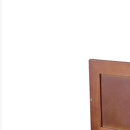
訂購前請確認商品
為主。
暫無配送地區
非因本公司問題而
：
彰化、南
（可於LINE線上詢問 →
狀態與完整包裝
@d
台北市、新北市地
本公司部份商品
加收說明
為因素導致商品
者同意將會進行維
到貨7日內為鑑
退貨運費。
如欲放置營業場
其它注意事項
▪️
訂單成立
時請儘速於
本司貨車運送如因路況不
請密切注意。
本公司除了盡最大努力完
▪️
三
日內若未接獲您的匯
保護物流人員的工作安全
▪️
無回收家具服務，若需回
因大型傢俱有組裝、配送
讓您不用整天在家等貨，