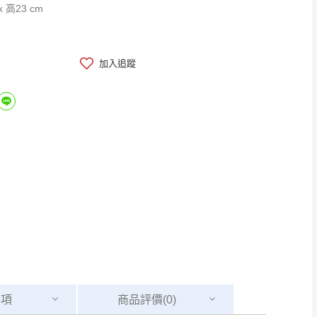
x 高23 cm
加入追蹤
事項
商品
評價(0)