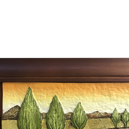
運 費 說 明
網頁無法及時更新，如有需要購買商品，請於出發前來電或到「官方
全部
依評論高至低排列
依評論低至高排列
現貨」與 「金額」。
運送費用
異常，商家有權取消訂單。
部分網路商品恕無法更改原設計或
（請先
含例假日)，我們客服會與您電話聯絡或E-Mail通知確認訂單。
E →
@dershin
）
否現貨
，若未詢問下單後無現貨我們客服會再來電或E-Mail與您
 L
ine ID →
@dershin
）
峨眉鄉、
至基隆，南至苗栗，偏遠地區恕無法提供運送 (詳見運送規章)
鄉、寶山
免 運 費
它地區暫不開放，如因特殊地型限制(山區、鄉、鎮、村)、樓梯
送，
本公司保有出貨的權利。
工作安全，賣家無提供吊掛服務，若需以吊車或其他的吊掛方式