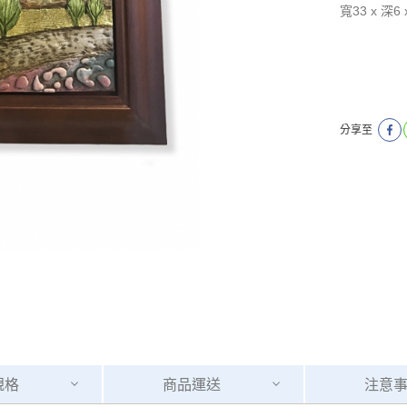
寬33 x 深6 
分享至
規格
商品
運送
注意