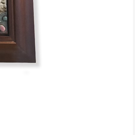
貢寮、烏來、平溪、九份、石
下福里、新店山區、三峽山區、
達，司機當天到貨前皆
林、福隆、淡水山區、北投湖山
路、深坑山區
基隆山區
加上2~7個工作天內
三灣、通霄山區、西湖、泰安
、大湖鄉、頭屋、獅潭鄉
，運費皆由本站負責，
未拆封狀態(請保持商
理，恕無法接受退貨。
 與實際商品的顏色、
加確認。(包含商品尺寸