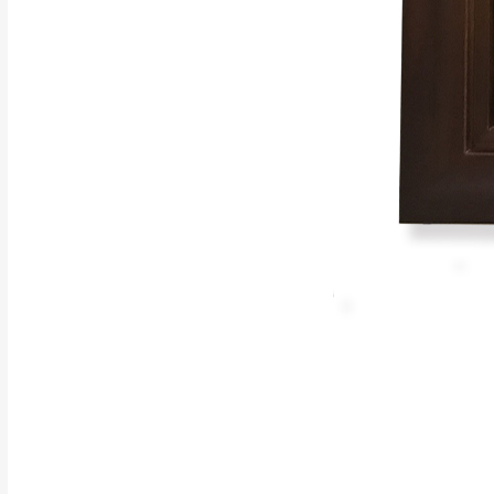
行支付。
新北
因大型傢俱有組
會再與您通知，
由於百貨公司配
基隆
發票寄送：
若您選擇三聯式或索取
送達，如遇國定假日將
苗栗
退換貨說明：
若收到不良品，
所有退回及換貨
品、附件、包裝
由於透過電腦螢
質感稍有不同，
是否合適)。