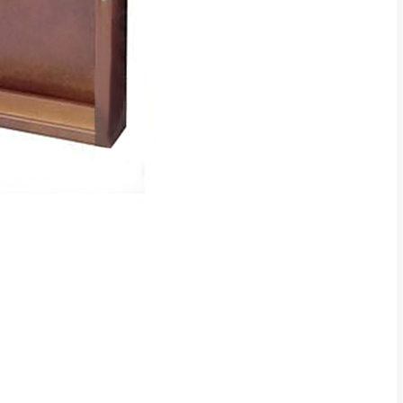
得視狀況延後或停止運送服
指定樓面。
《 如遇百貨周年慶
7