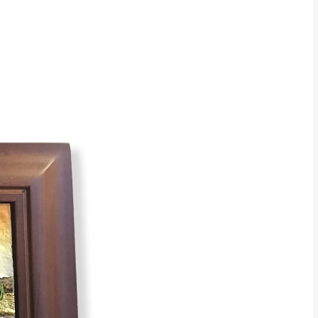
Line客服」來信確
只顯示附上圖片
只顯示附上評論
偏遠地區
客製，敬請見諒！
線上詢問 LINE →
@dershin
）
復興鄉
聯絡
五峰鄉、橫山、北埔鄉、尖石
。
鄉山區、新埔山區、芎林山區、
關西 玉山里
太小、無法搬運上樓等因
無
吊運，費用將由買方自