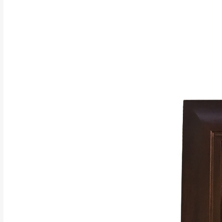
注意事項：
0
由於
品項繁多，
/5
(0)筆
認商品是否有「
運送地
區
若商品價格或庫存有
接單後二日內(不
（線上客
服 LIN
桃園
下單前先詢問是
（洽詢方式請搜尋
運送範圍：限定北
新竹
配送範圍：
苗栗至基隆；其
台北
素，導致無法配
保護物流人員的