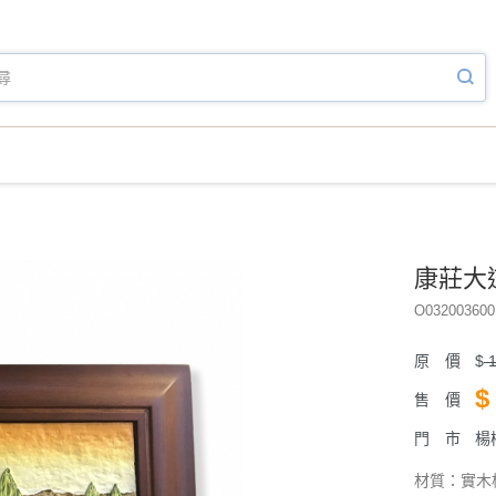
康莊大
O032003600
原 價
$
1
$
售 價
門 市
楊
材質：實木