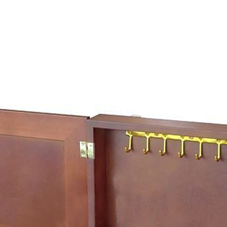
尺寸，大型物件因為人工丈量，難免會有些許誤差值(約正負0.5
需退換貨，請於收到貨7日內通知客服人員(Line@ ID：
@dersh
投、雲林、嘉義、台南、高雄、屏東、宜蘭、 花蓮、台東、金門
。鑑賞期間若發生非本司因素致使之汙損破壞，恕無法辦理退換
ershin
）
區固定每周(三)、(日)兩天收送貨，敬請見諒！
無維修服務，超過7日鑑賞期，商品使用年限，因客人使用習慣
損壞、零件短缺，則維修、搬運費用，需由消費者自行吸收(另事
修)。
賞期(注意:鑑賞期非試用期)，若非商品品質瑕疵問題於鑑賞期內
。
所及公開場合之商品則無享有商品一年保固之服務。
三日內完成付款，
交易恕不殺價，商品均已最低價格售出
，且在
佳、天候惡劣、過於偏遠之山區內等，或收貨地點搬運過於困難
成配送外，視狀況保有出貨的權利。
款或轉帳通知，商品將不予保留(訂單自動取消)。
，賣家無提供吊掛服務，若需以吊車或其他的吊掛方式吊運，費
收家具可聯絡當地請清潔隊回收,免付費清運專線：0800-085-7
的問題，並非一般快速到貨商品，無法指定特定時間送達，司機
以免浪費你的寶貴時間。