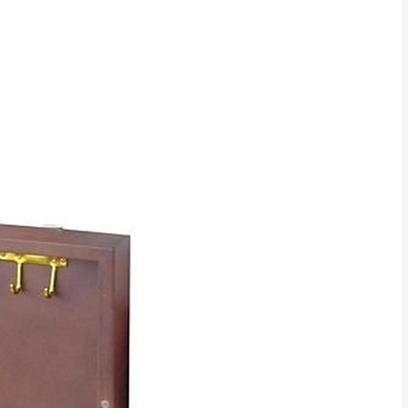
CM) 詳細尺寸以實品
in
)
，並須保持商品全新
、馬祖、澎湖地區
貨。
、居家環境不同。若屬人
先與消費者報價，消費
。
退貨之情形，我們需酌收
特定時日會給予折扣，
等因素，導致無法順利配送，
用將由買方自行支付。
17。
當天到貨前皆會再與您通知，