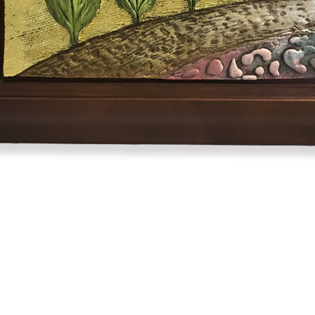
雙溪、
門、林口 
＊A108產品另收運費
裝、配送的問題，並非一般快速到貨商品，無法指定特定時間送
石碇、坪
讓你不用整天在家等貨，以節省您的寶貴時間。
送較為不易，故暫無法配送至百貨公司內部。
$ 9,000以上：免運費
$ 9,000以下：NT$500元
＊A108產品另收運費
兩聯式發票，發票將於商品完成出貨15個工作天另行寄出，另外約
$ 9,000以上：免運費
卓蘭鎮、
順延寄送。
$ 9,000以下：NT$500元
鄉
＊A108產品另收運費
請於到貨日起七日內通知本公司客服人員，我們將為您更換新品
配送天數：5~14天
之商品必須是全新狀態且完整包裝，床墊、床包、枕頭類產品需為
到貨時間：指定送貨日當天以電話聯絡確認
、廠商紙及所有附隨文件或資料之完整性)，若未依照上述方式處
幕選購商品，可能會因個人電腦螢幕的設定色差或解析度等因素，
｜周（一）配送部門固定公休無送貨｜
如因此而需退換貨，
需自付來回運費及人資成本
，請您訂購前詳
台北市、新北市地區固定每周(三)、(日)兩天收送貨