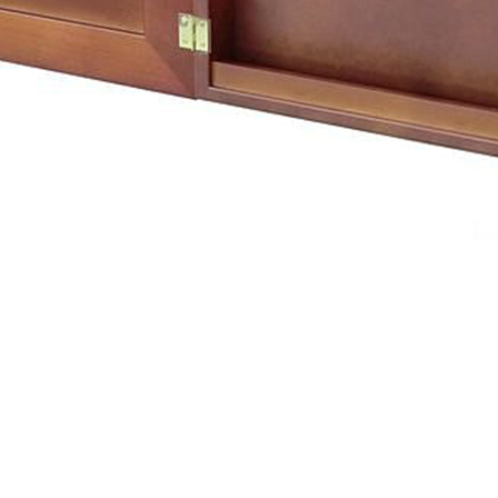
之災害警報等不可抗力情事，而危及運送人員輸送之安全，本司
開店前、閉店後時段，並送至百貨公司卸貨區為限，恕無法送至
關運送 》
家俱可聯絡當地請清潔隊回收,免付費清運專線：0800-085-71