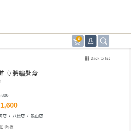
0
Back to list
道 立體鑰匙盒
1
,800
1,600
梅店 / 八德店 / 龜山店
框+陶板