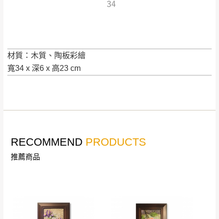
是全新狀態且完整包裝，床墊、床包、枕頭
類產品需為未拆封狀態(請保持商品、附件、
包裝、廠商紙及所有附隨文件或資料之完整
暫無配送地區
：
彰化、南投、雲林、嘉義、台南、高
性)，若未依照上述方式處理，恕無法接受退
雄、屏東、宜蘭、 花蓮、台東、金門、馬祖、澎湖地區
貨。
（可於LINE線上詢問 →
@dershin
）
材質：木質、陶板彩繪
由於透過電腦螢幕選購商品，可能會因個人
寬34 x 深6 x 高23 cm
電腦螢幕的設定色差或解析度等因素， 與實
際商品的顏色、質感稍有不同，如因此而需
加收說明
退換貨，
需自付來回運費及人資成本
，請您
訂購前詳加確認。(包含商品尺寸是否合適)。
訂購前請確認商品尺寸，大型物件因為人工
RECOMMEND
PRODUCTS
丈量，難免會有些許誤差值(約正負0.5CM)
。
推薦商品
詳細尺寸以實品為主。
。
非因本公司問題而需退換貨，請於收到貨7日
其它注意事項
內通知客服人員(Line@ ID：
@dershin
)
，並
本司貨車運送如因路況不佳、天候惡劣、過於偏遠之
須保持商品全新狀態與完整包裝。鑑賞期間
山區內等，或收貨地點搬運過於困難等因素，導致無
若發生非本司因素致使之汙損破壞，恕無法