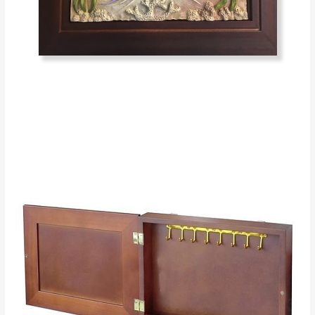
峨眉鄉、五峰鄉、
電話聯絡或E-Mail通知確認訂單。
橫山、北埔鄉、尖
（線上客
服 LINE →
@dershin
）
石鄉、寶山鄉山
新竹
下單前先詢問是否現貨
，若未詢問下單後無
區、新埔山區、芎
現貨我們客服會再來電或E-Mail與您聯絡
林山區、關西 玉山
免 運
（洽詢方式請搜尋 L
ine ID →
@dershin
）
里
費
運送範圍：限定北至基隆，南至苗栗，偏遠
地區恕無法提供運送 (詳見運送規章)。
台北
無
雙溪、貢寮、烏
配送範圍：
來、平溪、九份、
苗栗至基隆；其它地區暫不開放，如因特殊
石門、林口 下福
＊A108產品另收運費
地型限制(山區、鄉、鎮、村)、樓梯太小、無
里、新店山區、三
新北
法搬運上樓等因素，導致無法配送，
本公司
峽山區、石碇、坪
保有出貨的權利。
林、福隆、淡水山
保護物流人員的工作安全，賣家無提供吊掛
區、北投湖山路、
服務，若需以吊車或其他的吊掛方式吊運，
深坑山區
費用將由買方自行支付。