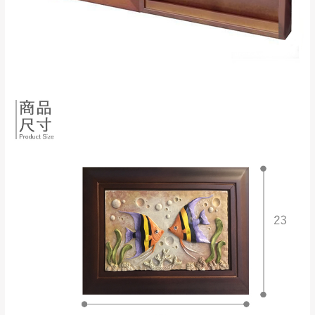
$ 9,000以上：免
因大型傢俱有組裝、配送的問題，並非一般
運費
快速到貨商品，無法指定特定時間送達，司
基隆
$ 9,000以下：
基隆山區
機當天到貨前皆會再與您通知，讓你不用整
NT$500元
天在家等貨，以節省您的寶貴時間。
＊A108產品另收運費
由於百貨公司配送較為不易，故暫無法配送
$ 9,000以上：免
至百貨公司內部。
卓蘭鎮、三灣、通
運費
霄山區、西湖、泰
苗栗
$ 9,000以下：
安鄉、大湖鄉、頭
發票寄送：
NT$500元
屋、獅潭鄉
若您選擇三聯式或索取兩聯式發票，發票將於商品
＊A108產品另收運費
完成出貨15個工作天另行寄出，另外約加上2~7個
工作天內送達，如遇國定假日將順延寄送。
配送天數：5~14天
到貨時間：指定送貨日當天以電話聯絡確認
退換貨說明：
若收到不良品，請於到貨日起七日內通知本
｜周（一）配送部門固定公休無送貨｜
公司客服人員，我們將為您更換新品，運費
皆由本站負責，所有退回及換貨之商品必須
台北市、新北市地區固定每周(三)、(日)兩天收送貨