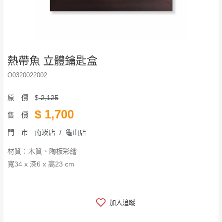
熱帶魚 立體鑰匙盒
O0320022002
原 價
$
2,125
$
1,700
售 價
門 市
南崁店 / 龜山店
材質：木質、陶板彩繪
寬34 x 深6 x 高23 cm
加入追蹤