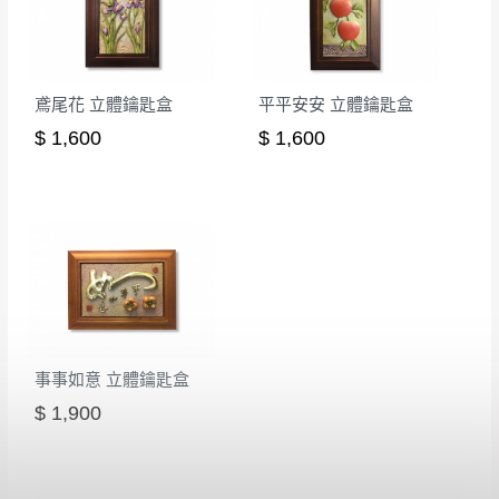
法順利配送，本公司除了盡最大努力完成配送外，視
辦理退換貨。
狀況保有出貨的權利。
台北市、新北市地區固定每周(三)、(日)兩天
保護物流人員的工作安全，賣家無提供吊掛服務，若
收送貨，敬請見諒！
需以吊車或其他的吊掛方式吊運，費用將由買方自行
本公司部份商品無維修服務，超過7日鑑賞
鳶尾花 立體鑰匙盒
平平安安 立體鑰匙盒
支付。
期，商品使用年限，因客人使用習慣、居家
$ 1,600
$ 1,600
因大型傢俱有組裝、配送的問題，並非一般快速到貨
環境不同。若屬人為因素導致商品損壞、零
商品，無法指定特定時間送達，司機當天到貨前皆會
件短缺，則維修、搬運費用，需由消費者自
再與您通知，讓您不用整天在家等貨，以免浪費你的
行吸收(另事先與消費者報價，消費者同意將
寶貴時間。
會進行維修)。
如遇自然災害、政府宣布之災害警報等不可抗力情
到貨7日內為鑑賞期(注意:鑑賞期非試用期)，
事，而危及運送人員輸送之安全，本司得視狀況延後
若非商品品質瑕疵問題於鑑賞期內退貨之情
或停止運送服務。
形，我們需酌收退貨運費。
百貨公司配送暫無法配合開店前、閉店後時段，並送
如欲放置營業場所及公開場合之商品則無享
事事如意 立體鑰匙盒
至百貨公司卸貨區為限，恕無法送至指定樓面。
《 如
有商品一年保固之服務。
$ 1,900
遇百貨周年慶期間，恕暫停百貨公司相關運送 》
無回收家具服務，若需回收家俱可聯絡當地請清潔隊
▪️
訂單成立
時請儘速於三日內完成付款，
交易恕不
回收,免付費清運專線：0800-085-717
殺價，商品均已最低價格售出
，且在特定時日會給