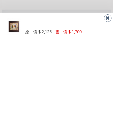
予折扣，請密切注意。
▪️
三
日內若未接獲您的匯款或轉帳通知，商品將不
予保留(訂單自動取消)。
聯絡客服
▪️
無回收家具服務，若需回收家具可聯絡當地請清
潔隊回收,免付費清運專線：0800-085-717。
原 價 $ 2,125
售 價 $ 1,700
線 上
AM 9:30-PM 6:30
門 市
AM 9:30-PM 9:30
門市據點
楊梅店
南崁店
桃園店
八德店
龜山店
新竹店
高雄鳥松
店
關於我們
關於德新
線上型錄
忘記密碼