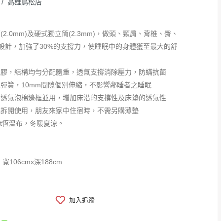
 / 高雄鳥松店
(2.0mm)及硬式獨立筒(2.3mm)，做頭、頸肩、背椎、臀、
設計，加強了30%的支撐力，使睡眠中的身體獲至最大的舒
乳膠，結構均勻分配體重，透氣支撐消除壓力，防蟎抗菌
狀彈簧，10mm間隙個別伸縮，不影響鄰睡者之睡眠
利透氣泡棉邊框並用，增加床沿的支撐性及床墊的透氣性
能拆開使用，朋友來家中住宿時，不需另購薄墊
last恆溫布，冬暖夏涼。
寬106cmx深188cm
加入追蹤