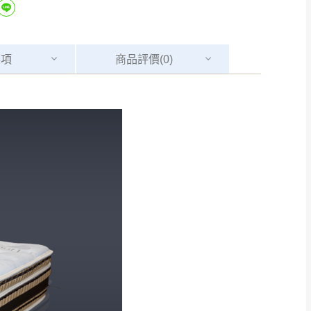
事項
商品
評價(0)
Line客服」來信確
只顯示附上圖片
只顯示附上評論
偏遠地區
客製，敬請見諒！
線上詢問 LINE →
@dershin
）
復興鄉
聯絡
五峰鄉、橫山、北埔鄉、尖石
。
鄉山區、新埔山區、芎林山區、