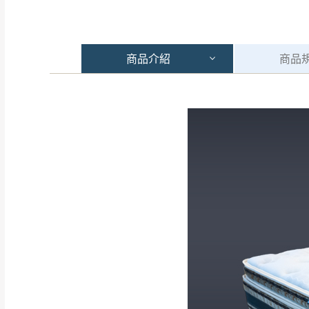
商品
介紹
商品
注意事項：
0
由於
品項繁多，
/5
(0)筆
認商品是否有「
運送地
區
若商品價格或庫存有
接單後二日內(不
（線上客
服 LIN
桃園
下單前先詢問是
（洽詢方式請搜尋
運送範圍：限定北
新竹