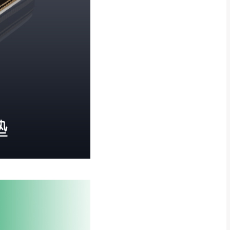
關西 玉山里
太小、無法搬運上樓等因
無
吊運，費用將由買方自
貢寮、烏來、平溪、九份、石
下福里、新店山區、三峽山區、
達，司機當天到貨前皆
林、福隆、淡水山區、北投湖山
路、深坑山區
基隆山區
加上2~7個工作天內
三灣、通霄山區、西湖、泰安
、大湖鄉、頭屋、獅潭鄉
，運費皆由本站負責，
未拆封狀態(請保持商