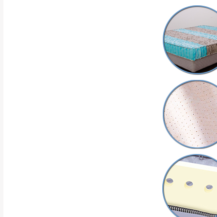
品、附件、包裝
由於透過電腦螢
質感稍有不同，
是否合適)。
訂購前請確認商品
為主。
暫無配送地區
非因本公司問題而
：
彰化、南
（可於LINE線上詢問 →
狀態與完整包裝
@d
台北市、新北市地
本公司部份商品
加收說明
為因素導致商品
者同意將會進行維
到貨7日內為鑑
退貨運費。
如欲放置營業場
其它注意事項
▪️
訂單成立
時請儘速於
本司貨車運送如因路況不