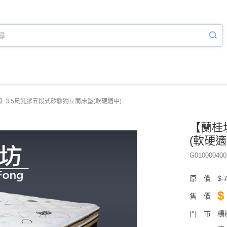
】3.5尺乳膠五段式矽膠獨立筒床墊(軟硬適中)
【蘭桂
(軟硬適
G010000400
原 價
$
7
$
售 價
門 市
楊