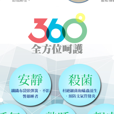
成配送外，視狀況保有出貨的權利。
款或轉帳通知，商品將不予保留(訂單自動取消)。
，賣家無提供吊掛服務，若需以吊車或其他的吊掛方式吊運，費
收家具可聯絡當地請清潔隊回收,免付費清運專線：0800-085-7
的問題，並非一般快速到貨商品，無法指定特定時間送達，司機
以免浪費你的寶貴時間。
之災害警報等不可抗力情事，而危及運送人員輸送之安全，本司
開店前、閉店後時段，並送至百貨公司卸貨區為限，恕無法送至
關運送 》
家俱可聯絡當地請清潔隊回收,免付費清運專線：0800-085-71