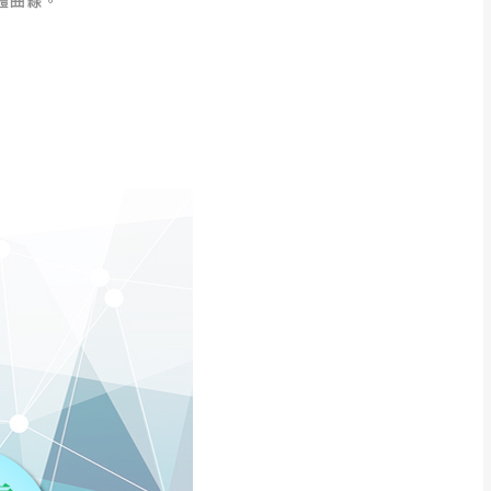
用將由買方自行支付。
17。
當天到貨前皆會再與您通知，
得視狀況延後或停止運送服
指定樓面。
《 如遇百貨周年慶
7