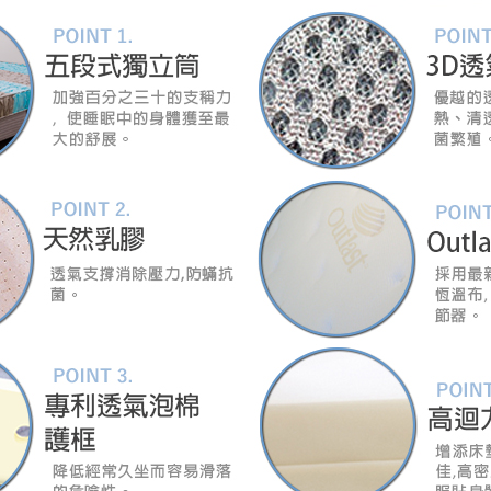
、廠商紙及所有附隨文件或資料之完整性)，若未依照上述方式處
幕選購商品，可能會因個人電腦螢幕的設定色差或解析度等因素，
｜周（一）配送部門固定公休無送貨｜
如因此而需退換貨，
需自付來回運費及人資成本
，請您訂購前詳
台北市、新北市地區固定每周(三)、(日)兩天收送貨
尺寸，大型物件因為人工丈量，難免會有些許誤差值(約正負0.5
需退換貨，請於收到貨7日內通知客服人員(Line@ ID：
@dersh
投、雲林、嘉義、台南、高雄、屏東、宜蘭、 花蓮、台東、金門
。鑑賞期間若發生非本司因素致使之汙損破壞，恕無法辦理退換
ershin
）
區固定每周(三)、(日)兩天收送貨，敬請見諒！
無維修服務，超過7日鑑賞期，商品使用年限，因客人使用習慣
損壞、零件短缺，則維修、搬運費用，需由消費者自行吸收(另事
修)。
賞期(注意:鑑賞期非試用期)，若非商品品質瑕疵問題於鑑賞期內
。
所及公開場合之商品則無享有商品一年保固之服務。
三日內完成付款，
交易恕不殺價，商品均已最低價格售出
，且在
佳、天候惡劣、過於偏遠之山區內等，或收貨地點搬運過於困難