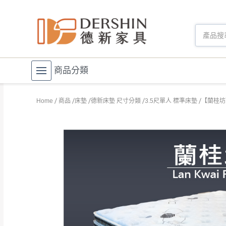
商品分類
Home
商品
床墊
德新床墊 尺寸分類
3.5尺單人 標準床墊
【蘭桂坊