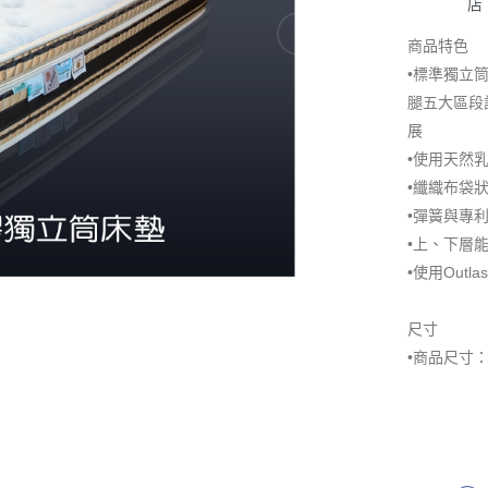
店
商品特色
•標準獨立筒
腿五大區段
展
•使用天然
•纖織布袋
•彈簧與專
•上、下層
•使用Out
尺寸
•商品尺寸： 