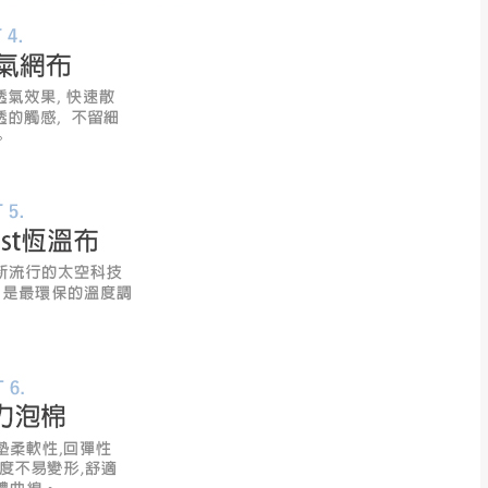
理，恕無法接受退貨。
 與實際商品的顏色、
加確認。(包含商品尺寸
CM) 詳細尺寸以實品
in
)
，並須保持商品全新
、馬祖、澎湖地區
貨。
、居家環境不同。若屬人
先與消費者報價，消費
。
退貨之情形，我們需酌收
特定時日會給予折扣，
等因素，導致無法順利配送，