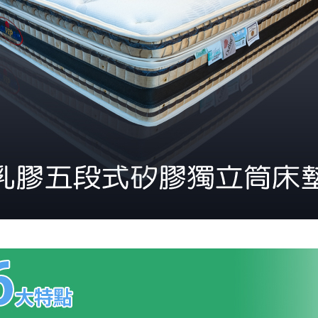
免 運 費
它地區暫不開放，如因特殊地型限制(山區、鄉、鎮、村)、樓梯
送，
本公司保有出貨的權利。
工作安全，賣家無提供吊掛服務，若需以吊車或其他的吊掛方式
雙溪、
門、林口 
＊A108產品另收運費
裝、配送的問題，並非一般快速到貨商品，無法指定特定時間送
石碇、坪
讓你不用整天在家等貨，以節省您的寶貴時間。
送較為不易，故暫無法配送至百貨公司內部。
$ 9,000以上：免運費
$ 9,000以下：NT$500元
＊A108產品另收運費
兩聯式發票，發票將於商品完成出貨15個工作天另行寄出，另外約
$ 9,000以上：免運費
卓蘭鎮、
順延寄送。
$ 9,000以下：NT$500元
鄉
＊A108產品另收運費
請於到貨日起七日內通知本公司客服人員，我們將為您更換新品
配送天數：5~14天
之商品必須是全新狀態且完整包裝，床墊、床包、枕頭類產品需為
到貨時間：指定送貨日當天以電話聯絡確認