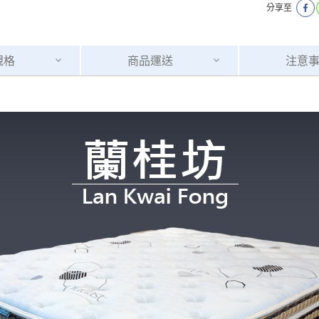
分享至
規格
商品
運送
注意
運 費 說 明
網頁無法及時更新，如有需要購買商品，請於出發前來電或到「官方
全部
依評論高至低排列
依評論低至高排列
現貨」與 「金額」。
運送費用
異常，商家有權取消訂單。
部分網路商品恕無法更改原設計或
（請先
含例假日)，我們客服會與您電話聯絡或E-Mail通知確認訂單。
E →
@dershin
）
否現貨
，若未詢問下單後無現貨我們客服會再來電或E-Mail與您
 L
ine ID →
@dershin
）
峨眉鄉、
至基隆，南至苗栗，偏遠地區恕無法提供運送 (詳見運送規章)
鄉、寶山