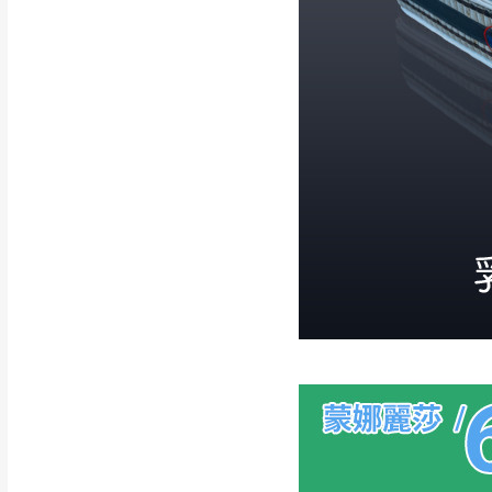
配送範圍：
苗栗至基隆；其
台北
素，導致無法配
保護物流人員的
行支付。
新北
因大型傢俱有組
會再與您通知，
由於百貨公司配
基隆
發票寄送：
若您選擇三聯式或索取
送達，如遇國定假日將
苗栗
退換貨說明：
若收到不良品，
所有退回及換貨