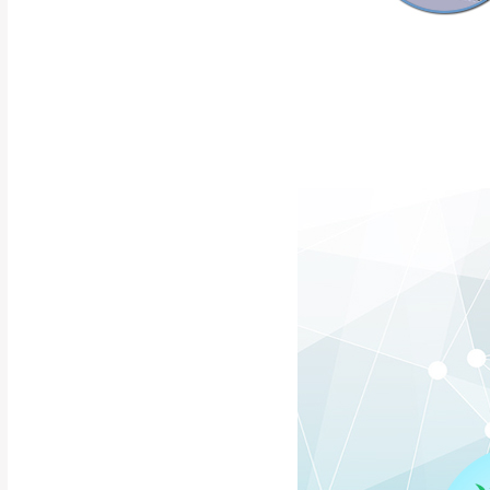
請密切注意。
本公司除了盡最大努力完
▪️
三
日內若未接獲您的匯
保護物流人員的工作安全
▪️
無回收家具服務，若需回
因大型傢俱有組裝、配送
讓您不用整天在家等貨，
如遇自然災害、政府宣布
務。
百貨公司配送暫無法配合
期間，恕暫停百貨公司相
無回收家具服務，若需回收