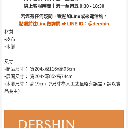
退換貨說明：
線上客服時間｜週一至週五 9:30 - 18:30
若收到不良品，請於到貨日起七日內通知本
｜周（一）配送部門固定公休無送貨｜
若您有任何疑問，歡迎加Line或來電洽詢。
公司客服人員，我們將為您更換新品，運費
點選
前往Line做詢問 ⮕ LINE ID：＠dershin
皆由本站負責，所有退回及換貨之商品必須
台北市、新北市地區固定每周(三)、(日)兩天收送貨
材質
是全新狀態且完整包裝，床墊、床包、枕頭
•皮布
類產品需為未拆封狀態(請保持商品、附件、
•木腳
包裝、廠商紙及所有附隨文件或資料之完整
暫無配送地區
：
彰化、南投、雲林、嘉義、台南、高
性)，若未依照上述方式處理，恕無法接受退
雄、屏東、宜蘭、 花蓮、台東、金門、馬祖、澎湖地區
尺寸
貨。
（可於LINE線上詢問 →
@dershin
）
•商品尺寸： 寬204x深116x高93cm
由於透過電腦螢幕選購商品，可能會因個人
•展開尺寸： 寬204x深85x高74cm
電腦螢幕的設定色差或解析度等因素， 與實
•木腳尺寸： 高19cm（*尺寸為人工丈量略有誤差，請以實
際商品的顏色、質感稍有不同，如因此而需
加收說明
品為主）
退換貨，
需自付來回運費及人資成本
，請您
訂購前詳加確認。(包含商品尺寸是否合適)。
訂購前請確認商品尺寸，大型物件因為人工
丈量，難免會有些許誤差值(約正負0.5CM)
。
詳細尺寸以實品為主。
。