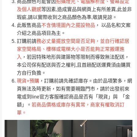
依評論低至高排列
只顯示附上圖片
商品顏色可能會因
拍攝燈光、電腦解析度、螢幕設定
→
@dershin
）
及個人觀感
等因素,造成實品與網頁上有所差異,此並非
若商品價格或庫存有異常，商家有權取消訂
只顯示附上評論
瑕疵,請以實際收到之商品顏色為準,敬請見諒。
單。
部分網路商品恕無法更改原設計或客製，敬請
桃園
復興鄉
此販售商品
不含情境圖內之擺設物品
， 以品名和文案
見諒！
介紹之商品項目為主。
接單後二日內(不含例假日)，我們客服會與您
峨眉鄉、五峰鄉、
訂購前請
務必丈量擺放空間是否足夠，並自行確認居
電話聯絡或E-Mail通知確認訂單。
橫山、北埔鄉、尖
家空間格局、樓梯或電梯大小是否能夠正常搬運進
（線上客
服 LINE →
@dershin
）
石鄉、寶山鄉山
入
，若因特殊地形與建築物等限制而導致無法配送，
新竹
下單前先詢問是否現貨
，若未詢問下單後無
區、新埔山區、芎
本公司保有配送與否之權利,且首趟配送運費須由購買
現貨我們客服會再來電或E-Mail與您聯絡
林山區、關西 玉山
方自行負擔。
免 運
（洽詢方式請搜尋 L
ine ID →
@dershin
）
里
現貨+預購
，訂購前請先確認庫存。由於品項繁多，網
費
運送範圍：限定北至基隆，南至苗栗，偏遠
頁無法及時更新，如有需要親臨門市，請於出發前來
地區恕無法提供運送 (詳見運送規章)。
台北
無
電或到line官方客服確認商品是否有「現貨」與 「金
額」。
若商品價格或庫存有異常，商家有權取消訂
單。
雙溪、貢寮、烏
配送範圍：
來、平溪、九份、
苗栗至基隆；其它地區暫不開放，如因特殊
石門、林口 下福
＊A108產品另收運費
地型限制(山區、鄉、鎮、村)、樓梯太小、無
里、新店山區、三