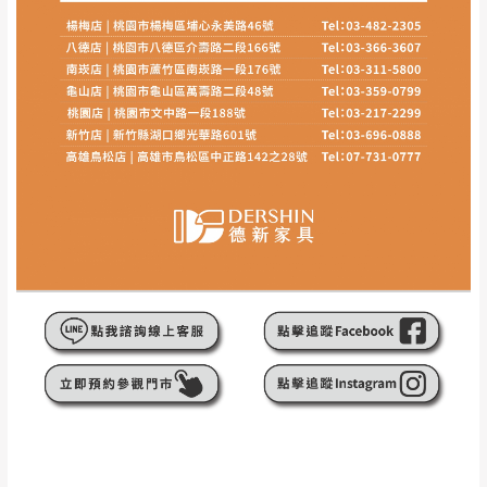
如欲放置營業場所及公開場合之商品則無享
至百貨公司卸貨區為限，恕無法送至指定樓面。
《 如
有商品一年保固之服務。
遇百貨周年慶期間，恕暫停百貨公司相關運送 》
無回收家具服務，若需回收家俱可聯絡當地請清潔隊
▪️
訂單成立
時請儘速於三日內完成付款，
交易恕不
回收,免付費清運專線：0800-085-717
殺價，商品均已最低價格售出
，且在特定時日會給
予折扣，請密切注意。
▪️
三
日內若未接獲您的匯款或轉帳通知，商品將不
予保留(訂單自動取消)。
▪️
無回收家具服務，若需回收家具可聯絡當地請清
潔隊回收,免付費清運專線：0800-085-717。