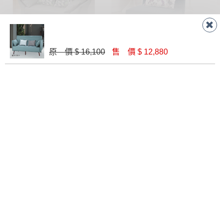
麥克雷沙發床(237-03)
尼古沙發床(S065)
原 價 $ 16,100
售 價 $ 12,880
$ 19,520
$ 12,080
瑪貝爾沙發床(S2215)
S-2321 布藝沙發床(深灰色)
$ 28,980
$ 18,520