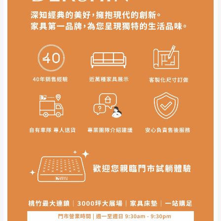
非因本公司問題而需退換貨，請於收到貨7日
其它注意事項
內通知客服人員(Line@ ID：
@dershin
)
，並
本司貨車運送如因路況不佳、天候惡劣、過於偏遠之
須保持商品全新狀態與完整包裝。鑑賞期間
山區內等，或收貨地點搬運過於困難等因素，導致無
若發生非本司因素致使之汙損破壞，恕無法
法順利配送，本公司除了盡最大努力完成配送外，視
辦理退換貨。
狀況保有出貨的權利。
台北市、新北市地區固定每周(三)、(日)兩天
保護物流人員的工作安全，賣家無提供吊掛服務，若
收送貨，敬請見諒！
需以吊車或其他的吊掛方式吊運，費用將由買方自行
本公司部份商品無維修服務，超過7日鑑賞
支付。
期，商品使用年限，因客人使用習慣、居家
因大型傢俱有組裝、配送的問題，並非一般快速到貨
環境不同。若屬人為因素導致商品損壞、零
商品，無法指定特定時間送達，司機當天到貨前皆會
件短缺，則維修、搬運費用，需由消費者自
再與您通知，讓您不用整天在家等貨，以免浪費你的
行吸收(另事先與消費者報價，消費者同意將
寶貴時間。
會進行維修)。
如遇自然災害、政府宣布之災害警報等不可抗力情
到貨7日內為鑑賞期(注意:鑑賞期非試用期)，
事，而危及運送人員輸送之安全，本司得視狀況延後
若非商品品質瑕疵問題於鑑賞期內退貨之情
或停止運送服務。
形，我們需酌收退貨運費。
百貨公司配送暫無法配合開店前、閉店後時段，並送