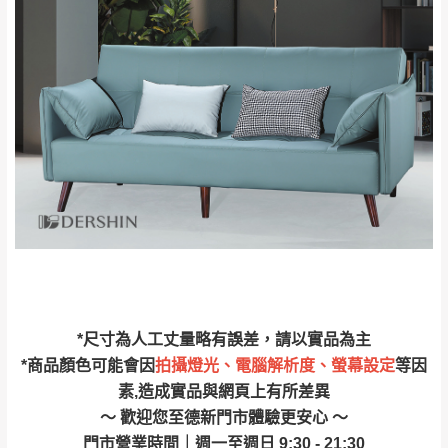
新北
法搬運上樓等因素，導致無法配送，
本公司
峽山區、石碇、坪
保有出貨的權利。
林、福隆、淡水山
保護物流人員的工作安全，賣家無提供吊掛
區、北投湖山路、
服務，若需以吊車或其他的吊掛方式吊運，
深坑山區
費用將由買方自行支付。
$ 9,000以上：免
因大型傢俱有組裝、配送的問題，並非一般
運費
快速到貨商品，無法指定特定時間送達，司
基隆
$ 9,000以下：
基隆山區
機當天到貨前皆會再與您通知，讓你不用整
NT$500元
天在家等貨，以節省您的寶貴時間。
＊A108產品另收運費
由於百貨公司配送較為不易，故暫無法配送
$ 9,000以上：免
至百貨公司內部。
卓蘭鎮、三灣、通
運費
霄山區、西湖、泰
苗栗
$ 9,000以下：
安鄉、大湖鄉、頭
發票寄送：
*尺寸為人工丈量略有誤差，請以實品為主
NT$500元
屋、獅潭鄉
若您選擇三聯式或索取兩聯式發票，發票將於商品
*商品顏色可能會因
拍攝燈光、電腦解析度、螢幕設定
等因
＊A108產品另收運費
完成出貨15個工作天另行寄出，另外約加上2~7個
素,造成實品與網頁上有所差異
工作天內送達，如遇國定假日將順延寄送。
～ 歡迎您至德新門市體驗更安心 ～
配送天數：5~14天
門市營業時間｜週一至週日 9:30 - 21:30
到貨時間：指定送貨日當天以電話聯絡確認