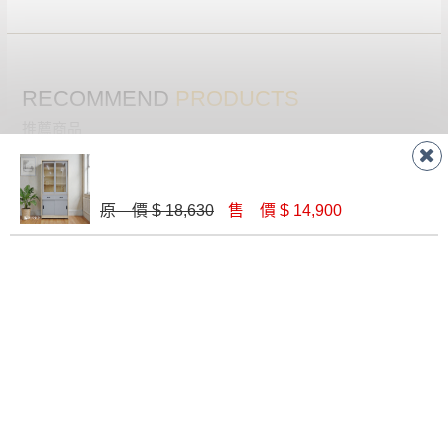
RECOMMEND
PRODUCTS
推薦商品
原 價 $ 18,630
售 價 $ 14,900
樟木皇家3x6尺下抽書櫥(T026)
法蘭克原切橡木2.6尺下抽書櫥(F12)
$ 7,000
$ 6,800