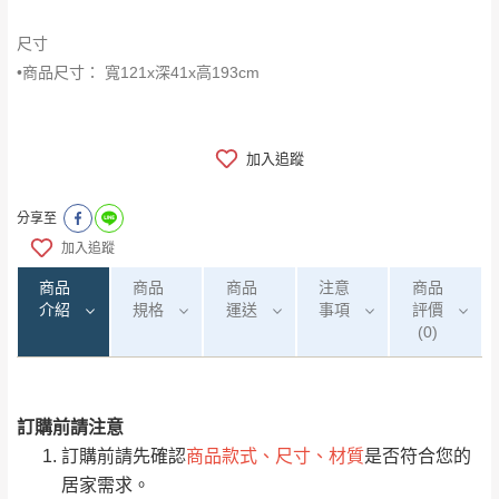
尺寸
•商品尺寸： 寬121x深41x高193cm
加入追蹤
分享至
加入追蹤
商品
商品
商品
注意
商品
介紹
規格
運送
事項
評價
(0)
訂購前請注意
0
注意事項：
/5
運 費 說 明
(0)筆
訂購前請先確認
商品款式、尺寸、材質
是否符合您的
由於
品項繁多，網頁無法及時更新，如有需
居家需求。
要購買商品，請於出發前來電或到「官方