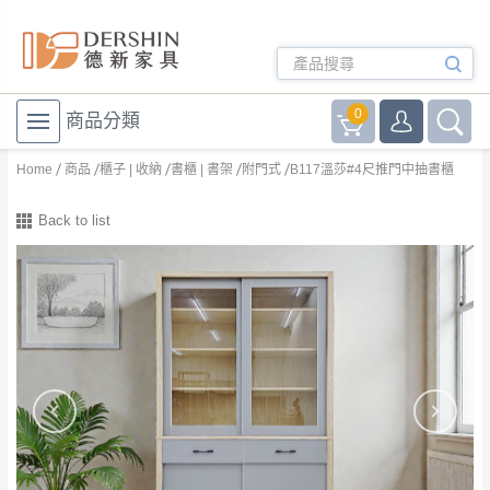
0
商品分類
Home
商品
櫃子 | 收納
書櫃 | 書架
附門式
B117溫莎#4尺推門中抽書櫃
Back to list