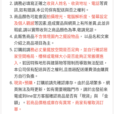
請務必填寫正確之
收貨人姓名、收貨地址、電話
等資
全部
依評論高至低排列
偏遠地區
Line客服」來信確認商品是否有「現貨」與
運送地
區
運送費用
訊,如有錯誤,本公司保有配送與否之權利。
「金額」。
（請先線上詢問 LINE
依評論低至高排列
只顯示附上圖片
商品顏色可能會因
拍攝燈光、電腦解析度、螢幕設定
→
@dershin
）
及個人觀感
等因素,造成實品與網頁上有所差異,此並非
若商品價格或庫存有異常，商家有權取消訂
只顯示附上評論
瑕疵,請以實際收到之商品顏色為準,敬請見諒。
單。
部分網路商品恕無法更改原設計或客製，敬請
桃園
復興鄉
此販售商品
不含情境圖內之擺設物品
， 以品名和文案
見諒！
介紹之商品項目為主。
接單後二日內(不含例假日)，我們客服會與您
峨眉鄉、五峰鄉、
訂購前請
務必丈量擺放空間是否足夠，並自行確認居
電話聯絡或E-Mail通知確認訂單。
橫山、北埔鄉、尖
家空間格局、樓梯或電梯大小是否能夠正常搬運進
（線上客
服 LINE →
@dershin
）
石鄉、寶山鄉山
入
，若因特殊地形與建築物等限制而導致無法配送，
新竹
下單前先詢問是否現貨
，若未詢問下單後無
區、新埔山區、芎
本公司保有配送與否之權利,且首趟配送運費須由購買
現貨我們客服會再來電或E-Mail與您聯絡
林山區、關西 玉山
方自行負擔。
免 運
（洽詢方式請搜尋 L
ine ID →
@dershin
）
里
現貨+預購
，訂購前請先確認庫存。由於品項繁多，網
費
運送範圍：限定北至基隆，南至苗栗，偏遠
頁無法及時更新，如有需要親臨門市，請於出發前來
地區恕無法提供運送 (詳見運送規章)。
台北
無
電或到line官方客服確認商品是否有「現貨」與 「金
額」。
若商品價格或庫存有異常，商家有權取消訂
單。
雙溪、貢寮、烏
配送範圍：