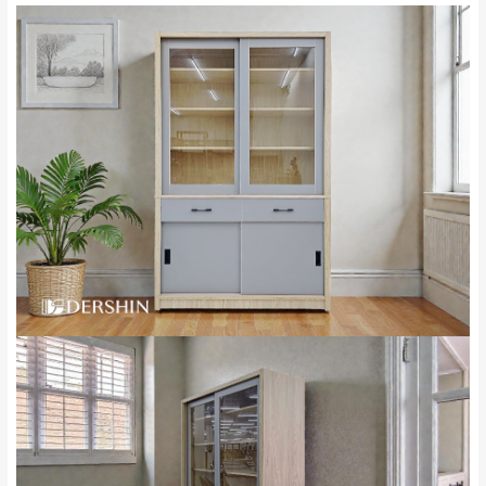
來、平溪、九份、
苗栗至基隆；其它地區暫不開放，如因特殊
石門、林口 下福
＊A108產品另收運費
地型限制(山區、鄉、鎮、村)、樓梯太小、無
里、新店山區、三
新北
法搬運上樓等因素，導致無法配送，
本公司
峽山區、石碇、坪
保有出貨的權利。
林、福隆、淡水山
保護物流人員的工作安全，賣家無提供吊掛
區、北投湖山路、
服務，若需以吊車或其他的吊掛方式吊運，
深坑山區
費用將由買方自行支付。
$ 9,000以上：免
因大型傢俱有組裝、配送的問題，並非一般
運費
快速到貨商品，無法指定特定時間送達，司
基隆
$ 9,000以下：
基隆山區
機當天到貨前皆會再與您通知，讓你不用整
NT$500元
天在家等貨，以節省您的寶貴時間。
＊A108產品另收運費
由於百貨公司配送較為不易，故暫無法配送
$ 9,000以上：免
至百貨公司內部。
卓蘭鎮、三灣、通
運費
霄山區、西湖、泰
苗栗
$ 9,000以下：
安鄉、大湖鄉、頭
發票寄送：
NT$500元
屋、獅潭鄉
若您選擇三聯式或索取兩聯式發票，發票將於商品
＊A108產品另收運費