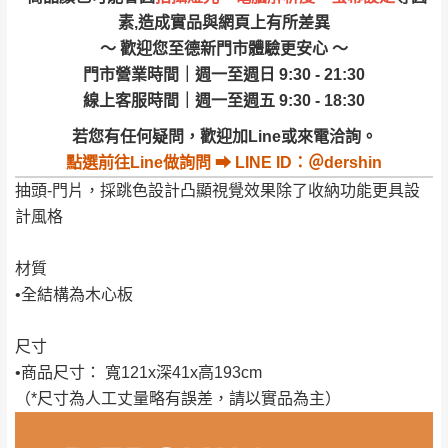
事，而危及運送人員輸送之安全，本司得視狀況延後
若非商品品質瑕疵問題於鑑賞期內退貨之情
素,造成實品與網頁上有所差異
或停止運送服務。
形，我們需酌收退貨運費。
～ 歡迎您至德新門市體驗更安心 ～
百貨公司配送暫無法配合開店前、閉店後時段，並送
如欲放置營業場所及公開場合之商品則無享
門市營業時間｜週一至週日 9:30 - 21:30
至百貨公司卸貨區為限，恕無法送至指定樓面。
《 如
有商品一年保固之服務。
線上客服時間｜週一至週五 9:30 - 18:30
遇百貨周年慶期間，恕暫停百貨公司相關運送 》
無回收家具服務，若需回收家俱可聯絡當地請清潔隊
若您有任何疑問，歡迎加Line或來電洽詢。
▪️
訂單成立
時請儘速於三日內完成付款，
交易恕不
回收,免付費清運專線：0800-085-717
點選
前往Line做詢問 ⮕ LINE ID：＠dershin
殺價，商品均已最低價格售出
，且在特定時日會給
抽頭-門片，採跳色設計凸顯視覺效果除了收納功能更具設
予折扣，請密切注意。
計風格
▪️
三
日內若未接獲您的匯款或轉帳通知，商品將不
予保留(訂單自動取消)。
材質
▪️
無回收家具服務，若需回收家具可聯絡當地請清
•全結構為木心板
潔隊回收,免付費清運專線：0800-085-717。
尺寸
•商品尺寸： 寬121x深41x高193cm
（*尺寸為人工丈量略有誤差，請以實品為主）