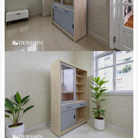
完成出貨15個工作天另行寄出，另外約加上2~7個
工作天內送達，如遇國定假日將順延寄送。
配送天數：5~14天
到貨時間：指定送貨日當天以電話聯絡確認
退換貨說明：
若收到不良品，請於到貨日起七日內通知本
｜周（一）配送部門固定公休無送貨｜
公司客服人員，我們將為您更換新品，運費
皆由本站負責，所有退回及換貨之商品必須
台北市、新北市地區固定每周(三)、(日)兩天收送貨
是全新狀態且完整包裝，床墊、床包、枕頭
類產品需為未拆封狀態(請保持商品、附件、
包裝、廠商紙及所有附隨文件或資料之完整
暫無配送地區
：
彰化、南投、雲林、嘉義、台南、高
性)，若未依照上述方式處理，恕無法接受退
雄、屏東、宜蘭、 花蓮、台東、金門、馬祖、澎湖地區
貨。
（可於LINE線上詢問 →
@dershin
）
由於透過電腦螢幕選購商品，可能會因個人
電腦螢幕的設定色差或解析度等因素， 與實
際商品的顏色、質感稍有不同，如因此而需
加收說明
退換貨，
需自付來回運費及人資成本
，請您
訂購前詳加確認。(包含商品尺寸是否合適)。
訂購前請確認商品尺寸，大型物件因為人工