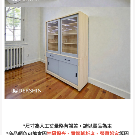
丈量，難免會有些許誤差值(約正負0.5CM)
。
詳細尺寸以實品為主。
。
非因本公司問題而需退換貨，請於收到貨7日
其它注意事項
內通知客服人員(Line@ ID：
@dershin
)
，並
本司貨車運送如因路況不佳、天候惡劣、過於偏遠之
須保持商品全新狀態與完整包裝。鑑賞期間
山區內等，或收貨地點搬運過於困難等因素，導致無
若發生非本司因素致使之汙損破壞，恕無法
法順利配送，本公司除了盡最大努力完成配送外，視
辦理退換貨。
狀況保有出貨的權利。
台北市、新北市地區固定每周(三)、(日)兩天
保護物流人員的工作安全，賣家無提供吊掛服務，若
收送貨，敬請見諒！
需以吊車或其他的吊掛方式吊運，費用將由買方自行
本公司部份商品無維修服務，超過7日鑑賞
支付。
期，商品使用年限，因客人使用習慣、居家
因大型傢俱有組裝、配送的問題，並非一般快速到貨
環境不同。若屬人為因素導致商品損壞、零
商品，無法指定特定時間送達，司機當天到貨前皆會
件短缺，則維修、搬運費用，需由消費者自
再與您通知，讓您不用整天在家等貨，以免浪費你的
行吸收(另事先與消費者報價，消費者同意將
寶貴時間。
會進行維修)。
*尺寸為人工丈量略有誤差，請以實品為主
如遇自然災害、政府宣布之災害警報等不可抗力情
到貨7日內為鑑賞期(注意:鑑賞期非試用期)，
*商品顏色可能會因
拍攝燈光、電腦解析度、螢幕設定
等因