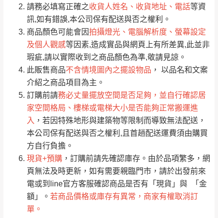
請務必填寫正確之
收貨人姓名、收貨地址、電話
等資
全部
依評論高至低排列
偏遠地區
Line客服」來信確認商品是否有「現貨」與
運送地
區
運送費用
訊,如有錯誤,本公司保有配送與否之權利。
「金額」。
（請先線上詢問 LINE
依評論低至高排列
只顯示附上圖片
商品顏色可能會因
拍攝燈光、電腦解析度、螢幕設定
→
@dershin
）
及個人觀感
等因素,造成實品與網頁上有所差異,此並非
若商品價格或庫存有異常，商家有權取消訂
只顯示附上評論
瑕疵,請以實際收到之商品顏色為準,敬請見諒。
單。
部分網路商品恕無法更改原設計或客製，敬請
桃園
復興鄉
此販售商品
不含情境圖內之擺設物品
， 以品名和文案
見諒！
介紹之商品項目為主。
接單後二日內(不含例假日)，我們客服會與您
峨眉鄉、五峰鄉、
訂購前請
務必丈量擺放空間是否足夠，並自行確認居
電話聯絡或E-Mail通知確認訂單。
橫山、北埔鄉、尖
家空間格局、樓梯或電梯大小是否能夠正常搬運進
（線上客
服 LINE →
@dershin
）
石鄉、寶山鄉山
入
，若因特殊地形與建築物等限制而導致無法配送，
新竹
下單前先詢問是否現貨
，若未詢問下單後無
區、新埔山區、芎
本公司保有配送與否之權利,且首趟配送運費須由購買
現貨我們客服會再來電或E-Mail與您聯絡
林山區、關西 玉山
方自行負擔。
免 運
（洽詢方式請搜尋 L
ine ID →
@dershin
）
里
現貨+預購
，訂購前請先確認庫存。由於品項繁多，網
費
運送範圍：限定北至基隆，南至苗栗，偏遠
頁無法及時更新，如有需要親臨門市，請於出發前來
地區恕無法提供運送 (詳見運送規章)。
台北
無
電或到line官方客服確認商品是否有「現貨」與 「金
額」。
若商品價格或庫存有異常，商家有權取消訂
單。
雙溪、貢寮、烏
配送範圍：