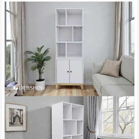
來、平溪、九份、
苗栗至基隆；其它地區暫不開放，如因特殊
石門、林口 下福
＊A108產品另收運費
地型限制(山區、鄉、鎮、村)、樓梯太小、無
里、新店山區、三
新北
法搬運上樓等因素，導致無法配送，
本公司
峽山區、石碇、坪
保有出貨的權利。
林、福隆、淡水山
保護物流人員的工作安全，賣家無提供吊掛
區、北投湖山路、
服務，若需以吊車或其他的吊掛方式吊運，
深坑山區
費用將由買方自行支付。
$ 9,000以上：免
因大型傢俱有組裝、配送的問題，並非一般
運費
快速到貨商品，無法指定特定時間送達，司
基隆
$ 9,000以下：
基隆山區
機當天到貨前皆會再與您通知，讓你不用整
NT$500元
天在家等貨，以節省您的寶貴時間。
＊A108產品另收運費
由於百貨公司配送較為不易，故暫無法配送
$ 9,000以上：免
至百貨公司內部。
卓蘭鎮、三灣、通
運費
霄山區、西湖、泰
苗栗
$ 9,000以下：
安鄉、大湖鄉、頭
發票寄送：
NT$500元
屋、獅潭鄉
若您選擇三聯式或索取兩聯式發票，發票將於商品
＊A108產品另收運費