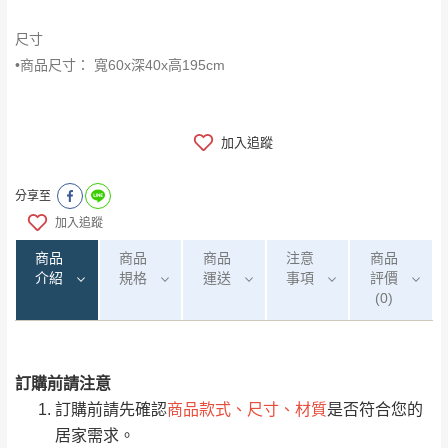
尺寸
•商品尺寸： 寬60x深40x高195cm
加入追蹤
分享至
加入追蹤
商品
商品
商品
注意
商品
介紹
規格
運送
事項
評價
(0)
訂購前請注意
0
注意事項：
/5
運 費 說 明
(0)筆
訂購前請先確認
商品款式、尺寸、材質
是否符合您的
由於
品項繁多，網頁無法及時更新，如有需
居家需求。
要購買商品，請於出發前來電或到「官方