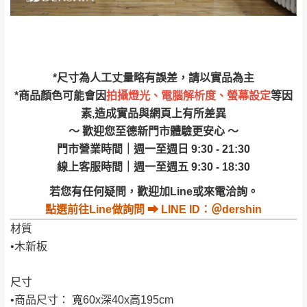
丈量，難免會有些許誤差值(約正負0.5CM)
。
詳細尺寸以實品為主。
。
非因本公司問題而需退換貨，請於收到貨7日
其它注意事項
內通知客服人員(Line@ ID：
@dershin
)
，並
*尺寸為人工丈量略有誤差，請以實品為主
本司貨車運送如因路況不佳、天候惡劣、過於偏遠之
須保持商品全新狀態與完整包裝。鑑賞期間
*商品顏色可能會因
拍攝燈光、電腦解析度、螢幕設定
等因
山區內等，或收貨地點搬運過於困難等因素，導致無
素,造成實品與網頁上有所差異
若發生非本司因素致使之汙損破壞，恕無法
法順利配送，本公司除了盡最大努力完成配送外，視
～ 歡迎您至德新門市體驗更安心 ～
辦理退換貨。
狀況保有出貨的權利。
門市營業時間｜週一至週日 9:30 - 21:30
台北市、新北市地區固定每周(三)、(日)兩天
保護物流人員的工作安全，賣家無提供吊掛服務，若
線上客服時間｜週一至週五 9:30 - 18:30
收送貨，敬請見諒！
需以吊車或其他的吊掛方式吊運，費用將由買方自行
本公司部份商品無維修服務，超過7日鑑賞
若您有任何疑問，歡迎加Line或來電洽詢。
支付。
期，商品使用年限，因客人使用習慣、居家
點選
前往Line做詢問 ⮕ LINE ID：＠dershin
因大型傢俱有組裝、配送的問題，並非一般快速到貨
環境不同。若屬人為因素導致商品損壞、零
材質
商品，無法指定特定時間送達，司機當天到貨前皆會
件短缺，則維修、搬運費用，需由消費者自
•木新板
再與您通知，讓您不用整天在家等貨，以免浪費你的
行吸收(另事先與消費者報價，消費者同意將
寶貴時間。
尺寸
會進行維修)。
如遇自然災害、政府宣布之災害警報等不可抗力情
•商品尺寸： 寬60x深40x高195cm
到貨7日內為鑑賞期(注意:鑑賞期非試用期)，