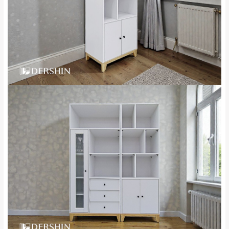
完成出貨15個工作天另行寄出，另外約加上2~7個
工作天內送達，如遇國定假日將順延寄送。
配送天數：5~14天
到貨時間：指定送貨日當天以電話聯絡確認
退換貨說明：
若收到不良品，請於到貨日起七日內通知本
｜周（一）配送部門固定公休無送貨｜
公司客服人員，我們將為您更換新品，運費
皆由本站負責，所有退回及換貨之商品必須
台北市、新北市地區固定每周(三)、(日)兩天收送貨
是全新狀態且完整包裝，床墊、床包、枕頭
類產品需為未拆封狀態(請保持商品、附件、
包裝、廠商紙及所有附隨文件或資料之完整
暫無配送地區
：
彰化、南投、雲林、嘉義、台南、高
性)，若未依照上述方式處理，恕無法接受退
雄、屏東、宜蘭、 花蓮、台東、金門、馬祖、澎湖地區
貨。
（可於LINE線上詢問 →
@dershin
）
由於透過電腦螢幕選購商品，可能會因個人
電腦螢幕的設定色差或解析度等因素， 與實
際商品的顏色、質感稍有不同，如因此而需
加收說明
退換貨，
需自付來回運費及人資成本
，請您
訂購前詳加確認。(包含商品尺寸是否合適)。
訂購前請確認商品尺寸，大型物件因為人工