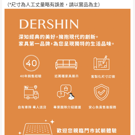
事，而危及運送人員輸送之安全，本司得視狀況延後
（*尺寸為人工丈量略有誤差，請以實品為主）
若非商品品質瑕疵問題於鑑賞期內退貨之情
或停止運送服務。
形，我們需酌收退貨運費。
百貨公司配送暫無法配合開店前、閉店後時段，並送
如欲放置營業場所及公開場合之商品則無享
至百貨公司卸貨區為限，恕無法送至指定樓面。
《 如
有商品一年保固之服務。
遇百貨周年慶期間，恕暫停百貨公司相關運送 》
無回收家具服務，若需回收家俱可聯絡當地請清潔隊
▪️
訂單成立
時請儘速於三日內完成付款，
交易恕不
回收,免付費清運專線：0800-085-717
殺價，商品均已最低價格售出
，且在特定時日會給
予折扣，請密切注意。
▪️
三
日內若未接獲您的匯款或轉帳通知，商品將不
予保留(訂單自動取消)。
▪️
無回收家具服務，若需回收家具可聯絡當地請清
潔隊回收,免付費清運專線：0800-085-717。