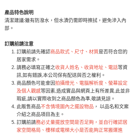
產品特色說明
0
注意事項：
/5
運 費 說 明
(0)筆
清潔建議:雖有防潑水，但水漬仍需即時擦拭，避免滲入內
由於
品項繁多，網頁無法及時更新，如有需
部。
要購買商品，請於出發前來電或到「官方
全部
依評論高至低排列
偏遠地區
Line客服」來信確認商品是否有「現貨」與
運送地
區
運送費用
訂購前請注意
「金額」。
（請先線上詢問 LINE
依評論低至高排列
只顯示附上圖片
訂購前請先確認
商品款式、尺寸、材質
是否符合您的
→
@dershin
）
居家需求。
若商品價格或庫存有異常，商家有權取消訂
只顯示附上評論
請務必填寫正確之
收貨人姓名、收貨地址、電話
等資
單。
部分網路商品恕無法更改原設計或客製，敬請
桃園
復興鄉
訊,如有錯誤,本公司保有配送與否之權利。
見諒！
商品顏色可能會因
拍攝燈光、電腦解析度、螢幕設定
接單後二日內(不含例假日)，我們客服會與您
峨眉鄉、五峰鄉、
及個人觀感
等因素,造成實品與網頁上有所差異,此並非
電話聯絡或E-Mail通知確認訂單。
橫山、北埔鄉、尖
瑕疵,請以實際收到之商品顏色為準,敬請見諒。
（線上客
服 LINE →
@dershin
）
石鄉、寶山鄉山
此販售商品
不含情境圖內之擺設物品
， 以品名和文案
新竹
下單前先詢問是否現貨
，若未詢問下單後無
區、新埔山區、芎
介紹之商品項目為主。
現貨我們客服會再來電或E-Mail與您聯絡
林山區、關西 玉山
訂購前請
務必丈量擺放空間是否足夠，並自行確認居
免 運
（洽詢方式請搜尋 L
ine ID →
@dershin
）
里
家空間格局、樓梯或電梯大小是否能夠正常搬運進