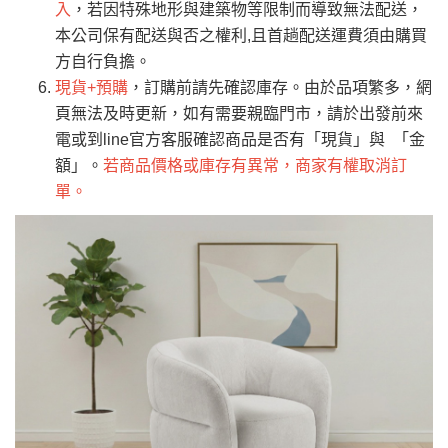
費
運送範圍：限定北至基隆，南至苗栗，偏遠
入
，若因特殊地形與建築物等限制而導致無法配送，
地區恕無法提供運送 (詳見運送規章)。
台北
無
本公司保有配送與否之權利,且首趟配送運費須由購買
方自行負擔。
現貨+預購
，訂購前請先確認庫存。由於品項繁多，網
雙溪、貢寮、烏
配送範圍：
頁無法及時更新，如有需要親臨門市，請於出發前來
來、平溪、九份、
苗栗至基隆；其它地區暫不開放，如因特殊
電或到line官方客服確認商品是否有「現貨」與 「金
石門、林口 下福
＊A108產品另收運費
地型限制(山區、鄉、鎮、村)、樓梯太小、無
額」。
若商品價格或庫存有異常，商家有權取消訂
里、新店山區、三
新北
法搬運上樓等因素，導致無法配送，
本公司
單。
峽山區、石碇、坪
保有出貨的權利。
林、福隆、淡水山
保護物流人員的工作安全，賣家無提供吊掛
區、北投湖山路、
服務，若需以吊車或其他的吊掛方式吊運，
深坑山區
費用將由買方自行支付。
$ 9,000以上：免
因大型傢俱有組裝、配送的問題，並非一般
運費
快速到貨商品，無法指定特定時間送達，司
基隆
$ 9,000以下：
基隆山區
機當天到貨前皆會再與您通知，讓你不用整
NT$500元
天在家等貨，以節省您的寶貴時間。
＊A108產品另收運費
由於百貨公司配送較為不易，故暫無法配送
$ 9,000以上：免
至百貨公司內部。
卓蘭鎮、三灣、通