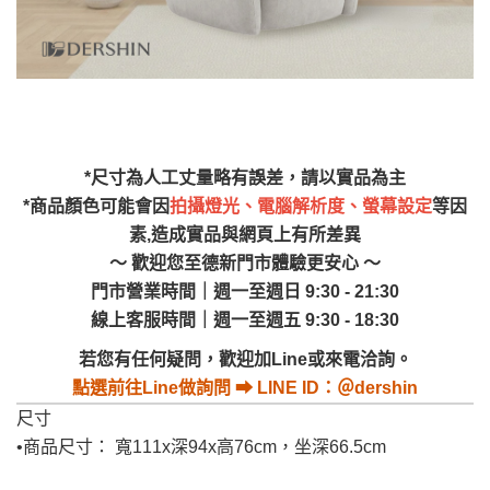
運費
霄山區、西湖、泰
苗栗
$ 9,000以下：
安鄉、大湖鄉、頭
發票寄送：
NT$500元
屋、獅潭鄉
若您選擇三聯式或索取兩聯式發票，發票將於商品
＊A108產品另收運費
完成出貨15個工作天另行寄出，另外約加上2~7個
工作天內送達，如遇國定假日將順延寄送。
配送天數：5~14天
*尺寸為人工丈量略有誤差，請以實品為主
到貨時間：指定送貨日當天以電話聯絡確認
退換貨說明：
*商品顏色可能會因
拍攝燈光、電腦解析度、螢幕設定
等因
若收到不良品，請於到貨日起七日內通知本
素,造成實品與網頁上有所差異
｜周（一）配送部門固定公休無送貨｜
公司客服人員，我們將為您更換新品，運費
～ 歡迎您至德新門市體驗更安心 ～
皆由本站負責，所有退回及換貨之商品必須
門市營業時間｜週一至週日 9:30 - 21:30
台北市、新北市地區固定每周(三)、(日)兩天收送貨
是全新狀態且完整包裝，床墊、床包、枕頭
線上客服時間｜週一至週五 9:30 - 18:30
類產品需為未拆封狀態(請保持商品、附件、
若您有任何疑問，歡迎加Line或來電洽詢。
包裝、廠商紙及所有附隨文件或資料之完整
暫無配送地區
：
彰化、南投、雲林、嘉義、台南、高
點選
前往Line做詢問 ⮕ LINE ID：＠dershin
性)，若未依照上述方式處理，恕無法接受退
雄、屏東、宜蘭、 花蓮、台東、金門、馬祖、澎湖地區
尺寸
貨。
（可於LINE線上詢問 →
@dershin
）
•商品尺寸： 寬111x深94x高76cm，坐深66.5cm
由於透過電腦螢幕選購商品，可能會因個人
電腦螢幕的設定色差或解析度等因素， 與實