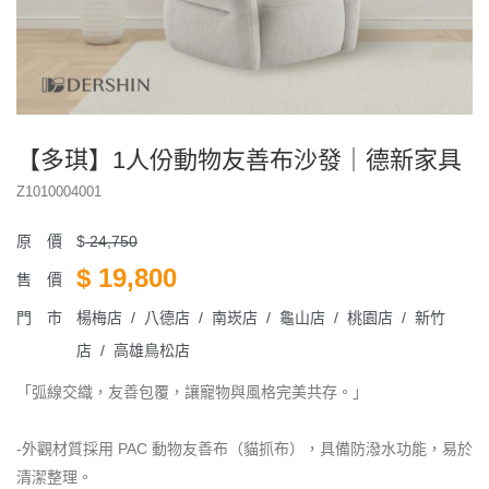
【多琪】1人份動物友善布沙發｜德新家具
Z1010004001
原 價
$
24,750
$
19,800
售 價
門 市
楊梅店 / 八德店 / 南崁店 / 龜山店 / 桃園店 / 新竹
店 / 高雄鳥松店
「弧線交織，友善包覆，讓寵物與風格完美共存。」
-外觀材質採用 PAC 動物友善布（貓抓布），具備防潑水功能，易於
清潔整理。