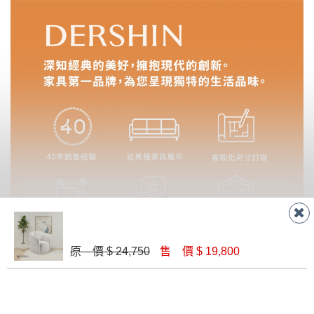
際商品的顏色、質感稍有不同，如因此而需
加收說明
退換貨，
需自付來回運費及人資成本
，請您
訂購前詳加確認。(包含商品尺寸是否合適)。
訂購前請確認商品尺寸，大型物件因為人工
丈量，難免會有些許誤差值(約正負0.5CM)
。
詳細尺寸以實品為主。
。
非因本公司問題而需退換貨，請於收到貨7日
其它注意事項
內通知客服人員(Line@ ID：
@dershin
)
，並
本司貨車運送如因路況不佳、天候惡劣、過於偏遠之
須保持商品全新狀態與完整包裝。鑑賞期間
山區內等，或收貨地點搬運過於困難等因素，導致無
若發生非本司因素致使之汙損破壞，恕無法
法順利配送，本公司除了盡最大努力完成配送外，視
辦理退換貨。
直接購買
狀況保有出貨的權利。
台北市、新北市地區固定每周(三)、(日)兩天
加入好友
加入購物車
保護物流人員的工作安全，賣家無提供吊掛服務，若
收送貨，敬請見諒！
原 價 $ 24,750
售 價 $ 19,800
需以吊車或其他的吊掛方式吊運，費用將由買方自行
本公司部份商品無維修服務，超過7日鑑賞
支付。
期，商品使用年限，因客人使用習慣、居家
因大型傢俱有組裝、配送的問題，並非一般快速到貨
環境不同。若屬人為因素導致商品損壞、零