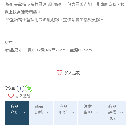
-設計美學造型多為圓潤弧線設計，包含圓弧貴妃，非傳統直線，視
覺上較為活潑精緻。
-坐墊結構坐墊採用高密度泡棉，提供紮實坐感與支撐。
尺寸
•商品尺寸： 寬111x深94x高76cm，坐深66.5cm
加入追蹤
分享至
加入追蹤
商品
商品
商品
注意
商品
介紹
規格
運送
事項
評價
(0)