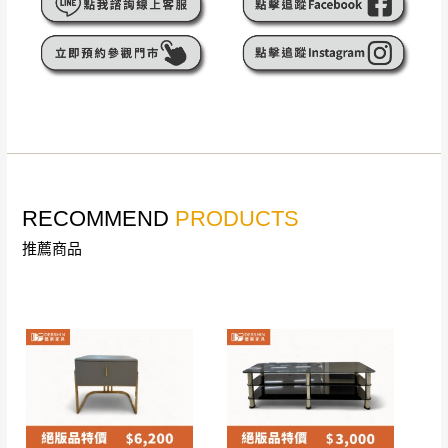
遇百貨周年慶期間，恕暫停百貨公司相關運送 》
無回收家具服務，若需回收家俱可聯絡當地請清潔隊
▪️
訂單成立
時請儘速於三日內完成付款，
交易恕不
回收,免付費清運專線：0800-085-717
殺價，商品均已最低價格售出
，且在特定時日會給
予折扣，請密切注意。
▪️
三
日內若未接獲您的匯款或轉帳通知，商品將不
予保留(訂單自動取消)。
▪️
無回收家具服務，若需回收家具可聯絡當地請清
潔隊回收,免付費清運專線：0800-085-717。
RECOMMEND
PRODUCTS
推薦商品