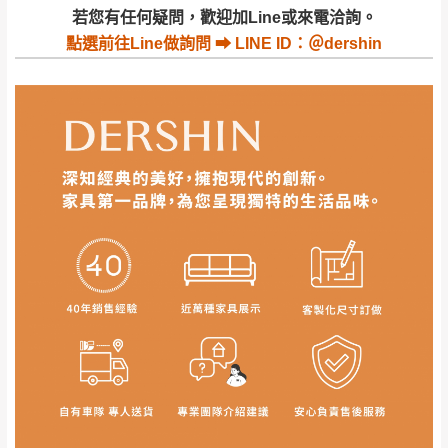
若收到不良品，請於到貨日起七日內通知本
｜周（一）配送部門固定公休無送貨｜
若您有任何疑問，歡迎加Line或來電洽詢。
公司客服人員，我們將為您更換新品，運費
點選
前往Line做詢問 ⮕ LINE ID：＠dershin
皆由本站負責，所有退回及換貨之商品必須
台北市、新北市地區固定每周(三)、(日)兩天收送貨
是全新狀態且完整包裝，床墊、床包、枕頭
類產品需為未拆封狀態(請保持商品、附件、
包裝、廠商紙及所有附隨文件或資料之完整
暫無配送地區
：
彰化、南投、雲林、嘉義、台南、高
性)，若未依照上述方式處理，恕無法接受退
雄、屏東、宜蘭、 花蓮、台東、金門、馬祖、澎湖地區
貨。
（可於LINE線上詢問 →
@dershin
）
由於透過電腦螢幕選購商品，可能會因個人
電腦螢幕的設定色差或解析度等因素， 與實
際商品的顏色、質感稍有不同，如因此而需
加收說明
退換貨，
需自付來回運費及人資成本
，請您
訂購前詳加確認。(包含商品尺寸是否合適)。
訂購前請確認商品尺寸，大型物件因為人工
丈量，難免會有些許誤差值(約正負0.5CM)
。
詳細尺寸以實品為主。
。
非因本公司問題而需退換貨，請於收到貨7日