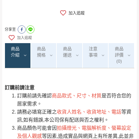
加入追蹤
分享至
加入追蹤
商品
商品
商品
注意
商品
介紹
規格
運送
事項
評價
(0)
訂購前請注意
0
注意事項：
/5
運 費 說 明
(0)筆
訂購前請先確認
商品款式、尺寸、材質
是否符合您的
由於
品項繁多，網頁無法及時更新，如有需
居家需求。
要購買商品，請於出發前來電或到「官方
請務必填寫正確之
收貨人姓名、收貨地址、電話
等資
全部
依評論高至低排列
偏遠地區
Line客服」來信確認商品是否有「現貨」與
運送地
區
運送費用
訊,如有錯誤,本公司保有配送與否之權利。
「金額」。
（請先線上詢問 LINE
依評論低至高排列
只顯示附上圖片
商品顏色可能會因
拍攝燈光、電腦解析度、螢幕設定
→
@dershin
）
及個人觀感
等因素,造成實品與網頁上有所差異,此並非
若商品價格或庫存有異常，商家有權取消訂