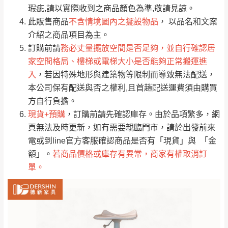
只顯示附上評論
瑕疵,請以實際收到之商品顏色為準,敬請見諒。
單。
部分網路商品恕無法更改原設計或客製，敬請
桃園
復興鄉
此販售商品
不含情境圖內之擺設物品
， 以品名和文案
見諒！
介紹之商品項目為主。
接單後二日內(不含例假日)，我們客服會與您
峨眉鄉、五峰鄉、
訂購前請
務必丈量擺放空間是否足夠，並自行確認居
電話聯絡或E-Mail通知確認訂單。
橫山、北埔鄉、尖
家空間格局、樓梯或電梯大小是否能夠正常搬運進
（線上客
服 LINE →
@dershin
）
石鄉、寶山鄉山
入
，若因特殊地形與建築物等限制而導致無法配送，
新竹
下單前先詢問是否現貨
，若未詢問下單後無
區、新埔山區、芎
本公司保有配送與否之權利,且首趟配送運費須由購買
現貨我們客服會再來電或E-Mail與您聯絡
林山區、關西 玉山
方自行負擔。
免 運
（洽詢方式請搜尋 L
ine ID →
@dershin
）
里
現貨+預購
，訂購前請先確認庫存。由於品項繁多，網
費
運送範圍：限定北至基隆，南至苗栗，偏遠
頁無法及時更新，如有需要親臨門市，請於出發前來
地區恕無法提供運送 (詳見運送規章)。
台北
無
電或到line官方客服確認商品是否有「現貨」與 「金
額」。
若商品價格或庫存有異常，商家有權取消訂
單。
雙溪、貢寮、烏
配送範圍：
來、平溪、九份、
苗栗至基隆；其它地區暫不開放，如因特殊
石門、林口 下福
＊A108產品另收運費
地型限制(山區、鄉、鎮、村)、樓梯太小、無
里、新店山區、三
新北
法搬運上樓等因素，導致無法配送，
本公司
峽山區、石碇、坪
保有出貨的權利。