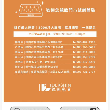
其它注意事項
內通知客服人員(Line@ ID：
@dershin
)
，並
本司貨車運送如因路況不佳、天候惡劣、過於偏遠之
須保持商品全新狀態與完整包裝。鑑賞期間
山區內等，或收貨地點搬運過於困難等因素，導致無
若發生非本司因素致使之汙損破壞，恕無法
法順利配送，本公司除了盡最大努力完成配送外，視
辦理退換貨。
狀況保有出貨的權利。
台北市、新北市地區固定每周(三)、(日)兩天
保護物流人員的工作安全，賣家無提供吊掛服務，若
收送貨，敬請見諒！
需以吊車或其他的吊掛方式吊運，費用將由買方自行
本公司部份商品無維修服務，超過7日鑑賞
支付。
期，商品使用年限，因客人使用習慣、居家
因大型傢俱有組裝、配送的問題，並非一般快速到貨
環境不同。若屬人為因素導致商品損壞、零
商品，無法指定特定時間送達，司機當天到貨前皆會
件短缺，則維修、搬運費用，需由消費者自
再與您通知，讓您不用整天在家等貨，以免浪費你的
行吸收(另事先與消費者報價，消費者同意將
寶貴時間。
會進行維修)。
如遇自然災害、政府宣布之災害警報等不可抗力情
到貨7日內為鑑賞期(注意:鑑賞期非試用期)，
事，而危及運送人員輸送之安全，本司得視狀況延後
若非商品品質瑕疵問題於鑑賞期內退貨之情
或停止運送服務。
形，我們需酌收退貨運費。
百貨公司配送暫無法配合開店前、閉店後時段，並送
如欲放置營業場所及公開場合之商品則無享
至百貨公司卸貨區為限，恕無法送至指定樓面。
《 如
有商品一年保固之服務。