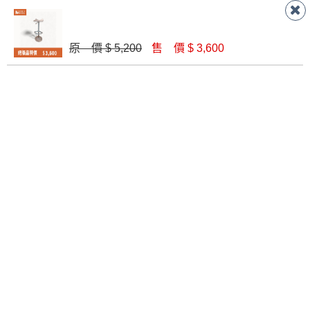
卡塔綠石面TV櫃200*42*41
實木牛角椅
原 價 $ 5,200
售 價 $ 3,600
$ 33,700
$ 3,000
歐洲白橡木立櫃
挪威藍床頭櫃-含玻5mm
$ 9,900
$ 2,300