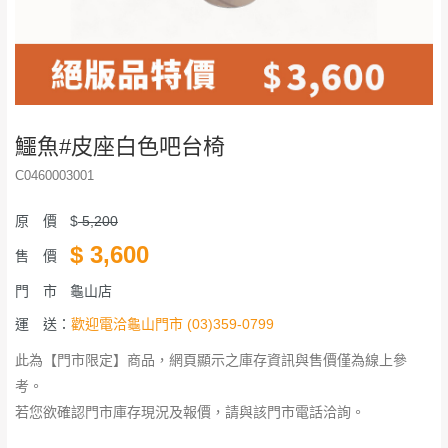
鱷魚#皮座白色吧台椅
C0460003001
原 價
$
5,200
$
3,600
售 價
門 市
龜山店
運 送：
歡迎電洽龜山門市 (03)359-0799
此為【門市限定】商品，網頁顯示之庫存資訊與售價僅為線上參
考。
若您欲確認門市庫存現況及報價，請與該門市電話洽詢。