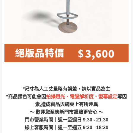
林、福隆、淡水山
保護物流人員的工作安全，賣家無提供吊掛
區、北投湖山路、
服務，若需以吊車或其他的吊掛方式吊運，
深坑山區
費用將由買方自行支付。
$ 9,000以上：免
因大型傢俱有組裝、配送的問題，並非一般
運費
快速到貨商品，無法指定特定時間送達，司
基隆
$ 9,000以下：
基隆山區
機當天到貨前皆會再與您通知，讓你不用整
NT$500元
天在家等貨，以節省您的寶貴時間。
＊A108產品另收運費
由於百貨公司配送較為不易，故暫無法配送
$ 9,000以上：免
至百貨公司內部。
卓蘭鎮、三灣、通
運費
霄山區、西湖、泰
苗栗
$ 9,000以下：
安鄉、大湖鄉、頭
發票寄送：
*尺寸為人工丈量略有誤差，請以實品為主
NT$500元
屋、獅潭鄉
若您選擇三聯式或索取兩聯式發票，發票將於商品
*商品顏色可能會因
拍攝燈光、電腦解析度、螢幕設定
等因
＊A108產品另收運費
完成出貨15個工作天另行寄出，另外約加上2~7個
素,造成實品與網頁上有所差異
工作天內送達，如遇國定假日將順延寄送。
～ 歡迎您至德新門市體驗更安心 ～
配送天數：5~14天
門市營業時間｜週一至週日 9:30 - 21:30
到貨時間：指定送貨日當天以電話聯絡確認
退換貨說明：
線上客服時間｜週一至週五 9:30 - 18:30