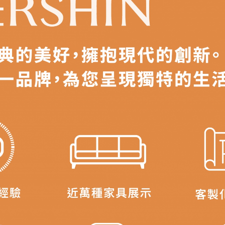
之災害警報等不可抗力情事，而危及運送人員輸送之安全，本司
開店前、閉店後時段，並送至百貨公司卸貨區為限，恕無法送至
關運送 》
家俱可聯絡當地請清潔隊回收,免付費清運專線：0800-085-71