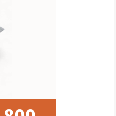
貢寮、烏來、平溪、九份、石
下福里、新店山區、三峽山區、
達，司機當天到貨前皆
林、福隆、淡水山區、北投湖山
路、深坑山區
基隆山區
加上2~7個工作天內
三灣、通霄山區、西湖、泰安
、大湖鄉、頭屋、獅潭鄉
，運費皆由本站負責，
未拆封狀態(請保持商
理，恕無法接受退貨。
 與實際商品的顏色、
加確認。(包含商品尺寸