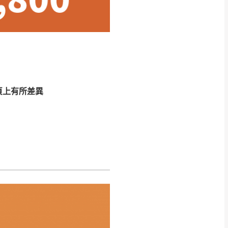
CM) 詳細尺寸以實品
in
)
，並須保持商品全新
、馬祖、澎湖地區
貨。
、居家環境不同。若屬人
先與消費者報價，消費
頁上有所差異
。
退貨之情形，我們需酌收
特定時日會給予折扣，
等因素，導致無法順利配送，
用將由買方自行支付。
17。
當天到貨前皆會再與您通知，