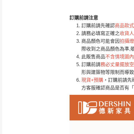
訂購前請注意
注意事項：
0
訂購前請先確認
商品款式
由於
品項繁多，
/5
請務必填寫正確之
收貨人
(0)筆
認商品是否有「
商品顏色可能會因
拍攝燈
運送地
區
若商品價格或庫存有
際收到之商品顏色為準,
接單後二日內(不
此販售商品
不含情境圖內
訂購前請
務必丈量擺放空
（線上客
服 LIN
桃園
形與建築物等限制而導致
下單前先詢問是
現貨+預購
，訂購前請先
（洽詢方式請搜尋
方客服確認商品是否有「
運送範圍：限定北
新竹
配送範圍：
苗栗至基隆；其
台北
素，導致無法配
保護物流人員的