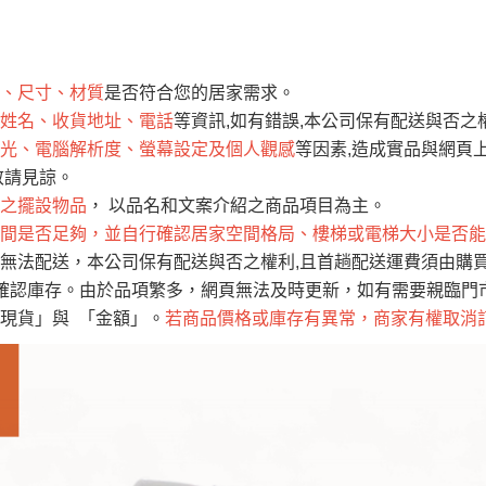
運 費 說 明
、尺寸、材質
是否符合您的居家需求。
網頁無法及時更新，如有需要購買商品，請於出發前來電或到「官方
姓名、收貨地址、電話
等資訊,如有錯誤,本公司保有配送與否之
全部
依評論高至低排列
依評論低至高排列
現貨」與 「金額」。
光、電腦解析度、螢幕設定及個人觀感
等因素,造成實品與網頁上
運送費用
異常，商家有權取消訂單。
部分網路商品恕無法更改原設計或
敬請見諒。
（請先
含例假日)，我們客服會與您電話聯絡或E-Mail通知確認訂單。
之擺設物品
， 以品名和文案介紹之商品項目為主。
間是否足夠，並自行確認居家空間格局、樓梯或電梯大小是否能
E →
@dershin
）
無法配送，本公司保有配送與否之權利,且首趟配送運費須由購
否現貨
，若未詢問下單後無現貨我們客服會再來電或E-Mail與您
確認庫存。由於品項繁多，網頁無法及時更新，如有需要親臨門市，
 L
ine ID →
@dershin
）
現貨」與 「金額」。
若商品價格或庫存有異常，商家有權取消
峨眉鄉、
至基隆，南至苗栗，偏遠地區恕無法提供運送 (詳見運送規章)
鄉、寶山
免 運 費
它地區暫不開放，如因特殊地型限制(山區、鄉、鎮、村)、樓梯
送，
本公司保有出貨的權利。
工作安全，賣家無提供吊掛服務，若需以吊車或其他的吊掛方式