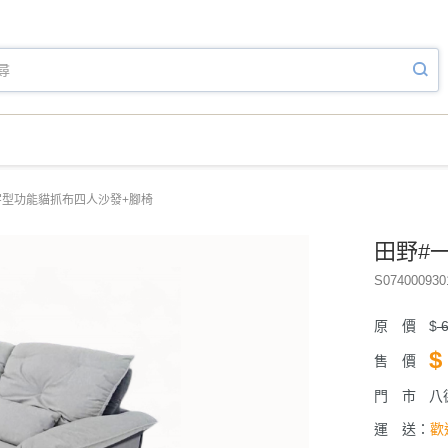
字型功能貓抓布四人沙發+腳椅
田野#
S074000930
原 價
$
6
$
售 價
門 市
八
運 送：
歡