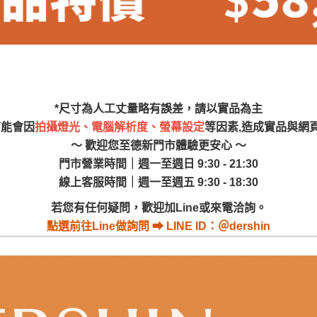
尺寸，大型物件因為人工丈量，難免會有些許誤差值(約正負0.5
需退換貨，請於收到貨7日內通知客服人員(Line@ ID：
@dersh
投、雲林、嘉義、台南、高雄、屏東、宜蘭、 花蓮、台東、金門
。鑑賞期間若發生非本司因素致使之汙損破壞，恕無法辦理退換
ershin
）
區固定每周(三)、(日)兩天收送貨，敬請見諒！
無維修服務，超過7日鑑賞期，商品使用年限，因客人使用習慣
*尺寸為人工丈量略有誤差，請以實品為主
損壞、零件短缺，則維修、搬運費用，需由消費者自行吸收(另事
可能會因
拍攝燈光、電腦解析度、螢幕設定
等因素,造成實品與網
修)。
～ 歡迎您至德新門市體驗更安心 ～
賞期(注意:鑑賞期非試用期)，若非商品品質瑕疵問題於鑑賞期內
門市營業時間｜週一至週日 9:30 - 21:30
。
線上客服時間｜週一至週五 9:30 - 18:30
所及公開場合之商品則無享有商品一年保固之服務。
若您有任何疑問，歡迎加Line或來電洽詢。
三日內完成付款，
交易恕不殺價，商品均已最低價格售出
，且在
點選
前往Line做詢問 ⮕ LINE ID：＠dershin
佳、天候惡劣、過於偏遠之山區內等，或收貨地點搬運過於困難
成配送外，視狀況保有出貨的權利。
款或轉帳通知，商品將不予保留(訂單自動取消)。
，賣家無提供吊掛服務，若需以吊車或其他的吊掛方式吊運，費
收家具可聯絡當地請清潔隊回收,免付費清運專線：0800-085-7
的問題，並非一般快速到貨商品，無法指定特定時間送達，司機
以免浪費你的寶貴時間。