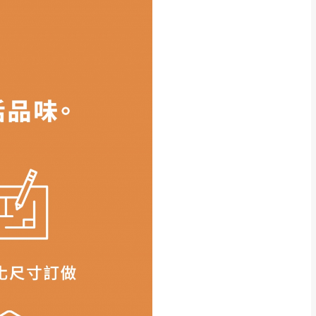
得視狀況延後或停止運送服
指定樓面。
《 如遇百貨周年慶
7