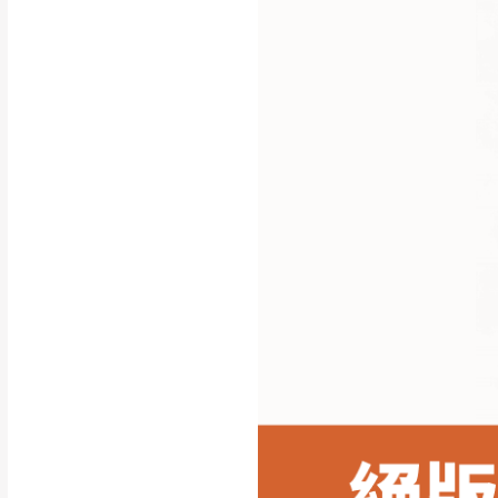
行支付。
新北
因大型傢俱有組
會再與您通知，
由於百貨公司配
基隆
發票寄送：
若您選擇三聯式或索取
送達，如遇國定假日將
苗栗
退換貨說明：
若收到不良品，
所有退回及換貨
品、附件、包裝
由於透過電腦螢
質感稍有不同，
是否合適)。