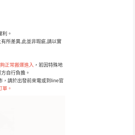
Line客服」來信確
權利。
只顯示附上圖片
只顯示附上評論
有所差異,此並非瑕疵,請以實
偏遠地區
客製，敬請見諒！
線上詢問 LINE →
@dershin
）
夠正常搬運進入
，若因特殊地
買方自行負擔。
復興鄉
聯絡
請於出發前來電或到line官
訂單。
五峰鄉、橫山、北埔鄉、尖石
。
鄉山區、新埔山區、芎林山區、
關西 玉山里
太小、無法搬運上樓等因
無
吊運，費用將由買方自