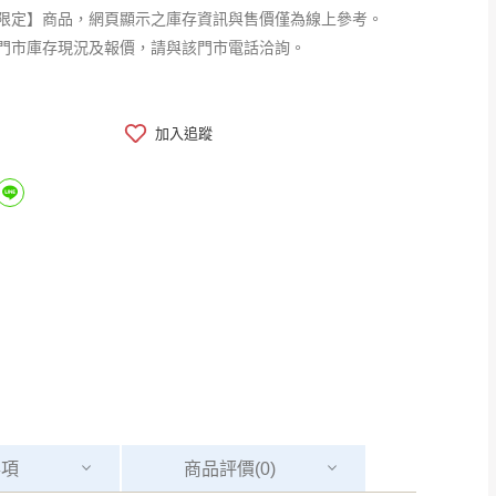
限定】商品，網頁顯示之庫存資訊與售價僅為線上參考。
門市庫存現況及報價，請與該門市電話洽詢。
加入追蹤
事項
商品
評價(0)