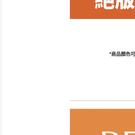
訂購前請確認商品
為主。
暫無配送地區
非因本公司問題而
：
彰化、南
（可於LINE線上詢問 →
狀態與完整包裝
@d
台北市、新北市地
本公司部份商品
加收說明
為因素導致商品
*商品顏色
者同意將會進行維
到貨7日內為鑑
退貨運費。
如欲放置營業場
其它注意事項
▪️
訂單成立
時請儘速於
本司貨車運送如因路況不
請密切注意。
本公司除了盡最大努力完
▪️
三
日內若未接獲您的匯
保護物流人員的工作安全
▪️
無回收家具服務，若需回
因大型傢俱有組裝、配送
讓您不用整天在家等貨，