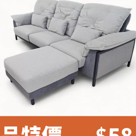
雙溪、
門、林口 
＊A108產品另收運費
裝、配送的問題，並非一般快速到貨商品，無法指定特定時間送
石碇、坪
讓你不用整天在家等貨，以節省您的寶貴時間。
送較為不易，故暫無法配送至百貨公司內部。
$ 9,000以上：免運費
$ 9,000以下：NT$500元
＊A108產品另收運費
兩聯式發票，發票將於商品完成出貨15個工作天另行寄出，另外約
$ 9,000以上：免運費
卓蘭鎮、
順延寄送。
$ 9,000以下：NT$500元
鄉
＊A108產品另收運費
請於到貨日起七日內通知本公司客服人員，我們將為您更換新品
配送天數：5~14天
之商品必須是全新狀態且完整包裝，床墊、床包、枕頭類產品需為
到貨時間：指定送貨日當天以電話聯絡確認
、廠商紙及所有附隨文件或資料之完整性)，若未依照上述方式處
幕選購商品，可能會因個人電腦螢幕的設定色差或解析度等因素，
｜周（一）配送部門固定公休無送貨｜
如因此而需退換貨，
需自付來回運費及人資成本
，請您訂購前詳
台北市、新北市地區固定每周(三)、(日)兩天收送貨