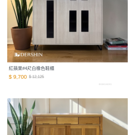
紅蘋果#4尺白橡色鞋櫃
$ 9,700
$ 12,125
B0240141001