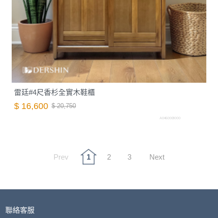
雷廷#4尺香杉全實木鞋櫃
$ 16,600
$ 20,750
A0460008000
Prev
1
2
3
Next
聯絡客服