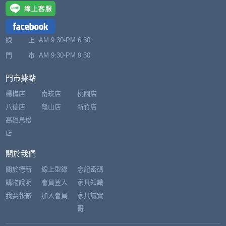
線 上
AM 9:30-PM 6:30
門 市
AM 9:30-PM 9:30
門市據點
楊梅店
南崁店
桃園店
八德店
龜山店
新竹店
高雄鳥松
店
關於我們
關於德新
線上型錄
忘記密碼
購物說明
會員登入
家具知識
我要報修
加入會員
家具誠實
哥