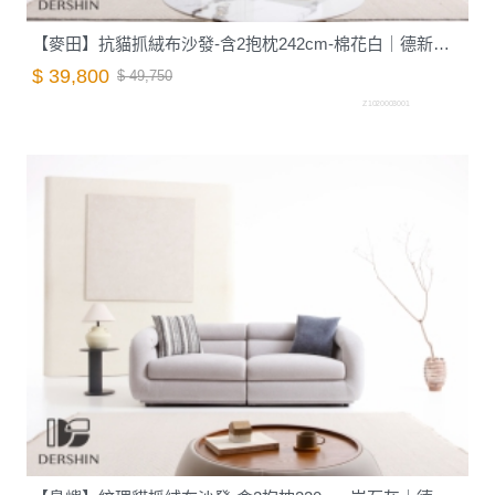
【麥田】抗貓抓絨布沙發-含2抱枕242cm-棉花白｜德新家具
$ 39,800
$ 49,750
Z1020003001