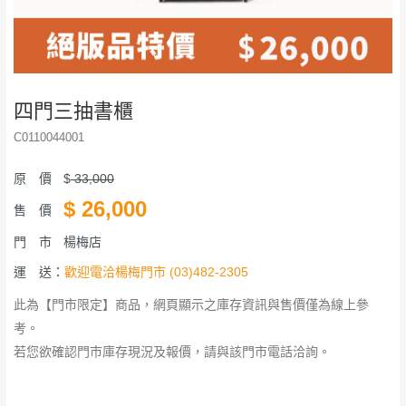
四門三抽書櫃
C0110044001
原 價
$
33,000
$
26,000
售 價
門 市
楊梅店
運 送：
歡迎電洽楊梅門市 (03)482-2305
此為【門市限定】商品，網頁顯示之庫存資訊與售價僅為線上參
考。
若您欲確認門市庫存現況及報價，請與該門市電話洽詢。