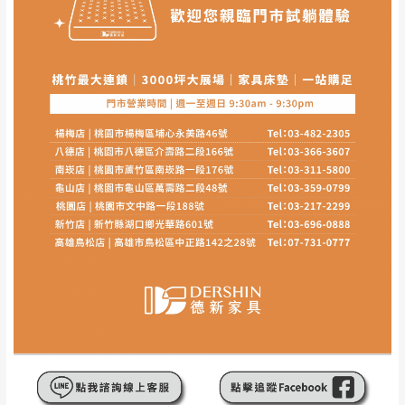
本司貨車運送如因路況不佳、天候惡劣、過於偏遠之
須保持商品全新狀態與完整包裝。鑑賞期間
山區內等，或收貨地點搬運過於困難等因素，導致無
若發生非本司因素致使之汙損破壞，恕無法
法順利配送，本公司除了盡最大努力完成配送外，視
辦理退換貨。
狀況保有出貨的權利。
台北市、新北市地區固定每周(三)、(日)兩天
保護物流人員的工作安全，賣家無提供吊掛服務，若
收送貨，敬請見諒！
需以吊車或其他的吊掛方式吊運，費用將由買方自行
本公司部份商品無維修服務，超過7日鑑賞
支付。
期，商品使用年限，因客人使用習慣、居家
因大型傢俱有組裝、配送的問題，並非一般快速到貨
環境不同。若屬人為因素導致商品損壞、零
商品，無法指定特定時間送達，司機當天到貨前皆會
件短缺，則維修、搬運費用，需由消費者自
再與您通知，讓您不用整天在家等貨，以免浪費你的
行吸收(另事先與消費者報價，消費者同意將
寶貴時間。
會進行維修)。
如遇自然災害、政府宣布之災害警報等不可抗力情
到貨7日內為鑑賞期(注意:鑑賞期非試用期)，
事，而危及運送人員輸送之安全，本司得視狀況延後
若非商品品質瑕疵問題於鑑賞期內退貨之情
或停止運送服務。
形，我們需酌收退貨運費。
百貨公司配送暫無法配合開店前、閉店後時段，並送
如欲放置營業場所及公開場合之商品則無享
至百貨公司卸貨區為限，恕無法送至指定樓面。
《 如
有商品一年保固之服務。
遇百貨周年慶期間，恕暫停百貨公司相關運送 》