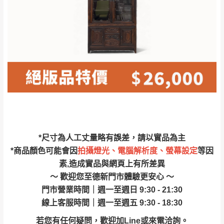
保護物流人員的工作安全，賣家無提供吊掛
區、北投湖山路、
服務，若需以吊車或其他的吊掛方式吊運，
深坑山區
費用將由買方自行支付。
$ 9,000以上：免
因大型傢俱有組裝、配送的問題，並非一般
運費
快速到貨商品，無法指定特定時間送達，司
基隆
$ 9,000以下：
基隆山區
機當天到貨前皆會再與您通知，讓你不用整
NT$500元
天在家等貨，以節省您的寶貴時間。
＊A108產品另收運費
由於百貨公司配送較為不易，故暫無法配送
$ 9,000以上：免
至百貨公司內部。
卓蘭鎮、三灣、通
運費
霄山區、西湖、泰
苗栗
$ 9,000以下：
安鄉、大湖鄉、頭
發票寄送：
*尺寸為人工丈量略有誤差，請以實品為主
NT$500元
屋、獅潭鄉
若您選擇三聯式或索取兩聯式發票，發票將於商品
*商品顏色可能會因
拍攝燈光、電腦解析度、螢幕設定
等因
＊A108產品另收運費
完成出貨15個工作天另行寄出，另外約加上2~7個
素,造成實品與網頁上有所差異
工作天內送達，如遇國定假日將順延寄送。
～ 歡迎您至德新門市體驗更安心 ～
配送天數：5~14天
門市營業時間｜週一至週日 9:30 - 21:30
到貨時間：指定送貨日當天以電話聯絡確認
退換貨說明：
線上客服時間｜週一至週五 9:30 - 18:30
若收到不良品，請於到貨日起七日內通知本
｜周（一）配送部門固定公休無送貨｜
若您有任何疑問，歡迎加Line或來電洽詢。