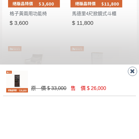
格子黃兩用功能椅
馬德里4尺掀鏡式斗櫃
$ 3,600
$ 11,800
原 價 $ 33,000
售 價 $ 26,000
凱特原木休閒椅
艾莎置物櫃
$ 8,000
$ 6,072