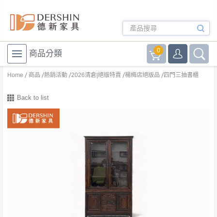
0
商品分類
Home
商品
熱銷活動
2026清倉|絕版特賣
楊梅店絕版品
四門三抽書櫃
Back to list