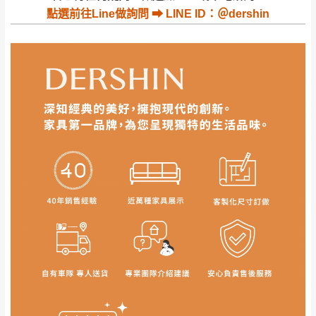
公司客服人員，我們將為您更換新品，運費
點選
前往Line做詢問 ⮕ LINE ID：＠dershin
皆由本站負責，所有退回及換貨之商品必須
台北市、新北市地區固定每周(三)、(日)兩天收送貨
是全新狀態且完整包裝，床墊、床包、枕頭
類產品需為未拆封狀態(請保持商品、附件、
包裝、廠商紙及所有附隨文件或資料之完整
暫無配送地區
：
彰化、南投、雲林、嘉義、台南、高
性)，若未依照上述方式處理，恕無法接受退
雄、屏東、宜蘭、 花蓮、台東、金門、馬祖、澎湖地區
貨。
（可於LINE線上詢問 →
@dershin
）
由於透過電腦螢幕選購商品，可能會因個人
電腦螢幕的設定色差或解析度等因素， 與實
際商品的顏色、質感稍有不同，如因此而需
加收說明
退換貨，
需自付來回運費及人資成本
，請您
訂購前詳加確認。(包含商品尺寸是否合適)。
訂購前請確認商品尺寸，大型物件因為人工
丈量，難免會有些許誤差值(約正負0.5CM)
。
詳細尺寸以實品為主。
。
非因本公司問題而需退換貨，請於收到貨7日
其它注意事項
內通知客服人員(Line@ ID：
@dershin
)
，並