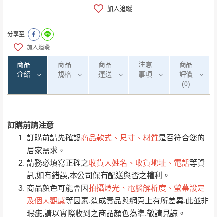
加入追蹤
分享至
加入追蹤
商品
商品
商品
注意
商品
介紹
規格
運送
事項
評價
(0)
訂購前請注意
0
注意事項：
/5
運 費 說 明
(0)筆
訂購前請先確認
商品款式、尺寸、材質
是否符合您的
由於
品項繁多，網頁無法及時更新，如有需
居家需求。
要購買商品，請於出發前來電或到「官方
請務必填寫正確之
收貨人姓名、收貨地址、電話
等資
全部
依評論高至低排列
偏遠地區
Line客服」來信確認商品是否有「現貨」與
運送地
區
運送費用
訊,如有錯誤,本公司保有配送與否之權利。
「金額」。
（請先線上詢問 LINE
依評論低至高排列
只顯示附上圖片
商品顏色可能會因
拍攝燈光、電腦解析度、螢幕設定
→
@dershin
）
及個人觀感
等因素,造成實品與網頁上有所差異,此並非
若商品價格或庫存有異常，商家有權取消訂
只顯示附上評論
瑕疵,請以實際收到之商品顏色為準,敬請見諒。
單。
部分網路商品恕無法更改原設計或客製，敬請