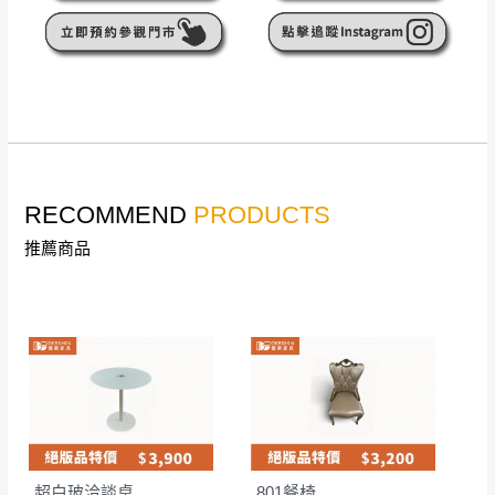
無回收家具服務，若需回收家俱可聯絡當地請清潔隊
▪️
訂單成立
時請儘速於三日內完成付款，
交易恕不
回收,免付費清運專線：0800-085-717
殺價，商品均已最低價格售出
，且在特定時日會給
予折扣，請密切注意。
▪️
三
日內若未接獲您的匯款或轉帳通知，商品將不
予保留(訂單自動取消)。
▪️
無回收家具服務，若需回收家具可聯絡當地請清
潔隊回收,免付費清運專線：0800-085-717。
RECOMMEND
PRODUCTS
推薦商品
超白玻洽談桌
801餐椅