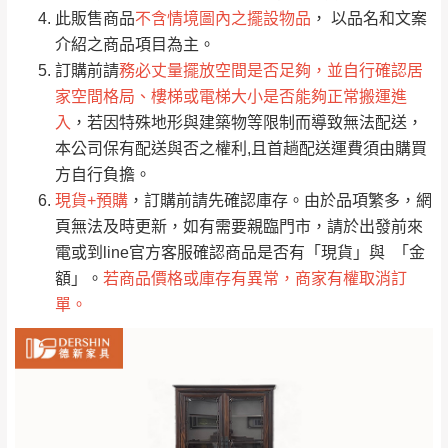
桃園
復興鄉
此販售商品
不含情境圖內之擺設物品
， 以品名和文案
見諒！
介紹之商品項目為主。
接單後二日內(不含例假日)，我們客服會與您
峨眉鄉、五峰鄉、
訂購前請
務必丈量擺放空間是否足夠，並自行確認居
電話聯絡或E-Mail通知確認訂單。
橫山、北埔鄉、尖
家空間格局、樓梯或電梯大小是否能夠正常搬運進
（線上客
服 LINE →
@dershin
）
石鄉、寶山鄉山
入
，若因特殊地形與建築物等限制而導致無法配送，
新竹
下單前先詢問是否現貨
，若未詢問下單後無
區、新埔山區、芎
本公司保有配送與否之權利,且首趟配送運費須由購買
現貨我們客服會再來電或E-Mail與您聯絡
林山區、關西 玉山
方自行負擔。
免 運
（洽詢方式請搜尋 L
ine ID →
@dershin
）
里
現貨+預購
，訂購前請先確認庫存。由於品項繁多，網
費
運送範圍：限定北至基隆，南至苗栗，偏遠
頁無法及時更新，如有需要親臨門市，請於出發前來
地區恕無法提供運送 (詳見運送規章)。
台北
無
電或到line官方客服確認商品是否有「現貨」與 「金
額」。
若商品價格或庫存有異常，商家有權取消訂
單。
雙溪、貢寮、烏
配送範圍：
來、平溪、九份、
苗栗至基隆；其它地區暫不開放，如因特殊
石門、林口 下福
＊A108產品另收運費
地型限制(山區、鄉、鎮、村)、樓梯太小、無
里、新店山區、三
新北
法搬運上樓等因素，導致無法配送，
本公司
峽山區、石碇、坪
保有出貨的權利。
林、福隆、淡水山