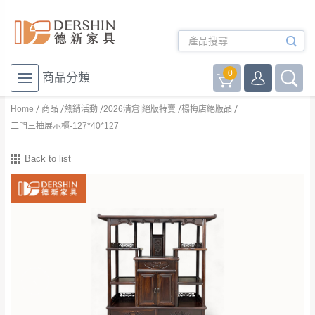
0
商品分類
Home
商品
熱銷活動
2026清倉|絕版特賣
楊梅店絕版品
二門三抽展示櫃-127*40*127
Back to list