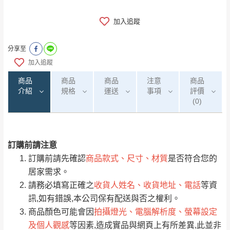
加入追蹤
分享至
加入追蹤
商品
商品
商品
注意
商品
介紹
規格
運送
事項
評價
(0)
訂購前請注意
0
注意事項：
/5
運 費 說 明
(0)筆
訂購前請先確認
商品款式、尺寸、材質
是否符合您的
由於
品項繁多，網頁無法及時更新，如有需
居家需求。
要購買商品，請於出發前來電或到「官方
請務必填寫正確之
收貨人姓名、收貨地址、電話
等資
全部
依評論高至低排列
偏遠地區
Line客服」來信確認商品是否有「現貨」與
運送地
區
運送費用
訊,如有錯誤,本公司保有配送與否之權利。
「金額」。
（請先線上詢問 LINE
依評論低至高排列
只顯示附上圖片
商品顏色可能會因
拍攝燈光、電腦解析度、螢幕設定
→
@dershin
）
及個人觀感
等因素,造成實品與網頁上有所差異,此並非
若商品價格或庫存有異常，商家有權取消訂