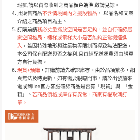
只顯示附上評論
瑕疵,請以實際收到之商品顏色為準,敬請見諒。
單。
部分網路商品恕無法更改原設計或客製，敬請
桃園
復興鄉
此販售商品
不含情境圖內之擺設物品
， 以品名和文案
見諒！
介紹之商品項目為主。
接單後二日內(不含例假日)，我們客服會與您
峨眉鄉、五峰鄉、
訂購前請
務必丈量擺放空間是否足夠，並自行確認居
電話聯絡或E-Mail通知確認訂單。
橫山、北埔鄉、尖
家空間格局、樓梯或電梯大小是否能夠正常搬運進
（線上客
服 LINE →
@dershin
）
石鄉、寶山鄉山
入
，若因特殊地形與建築物等限制而導致無法配送，
新竹
下單前先詢問是否現貨
，若未詢問下單後無
區、新埔山區、芎
本公司保有配送與否之權利,且首趟配送運費須由購買
現貨我們客服會再來電或E-Mail與您聯絡
林山區、關西 玉山
方自行負擔。
免 運
（洽詢方式請搜尋 L
ine ID →
@dershin
）
里
現貨+預購
，訂購前請先確認庫存。由於品項繁多，網
費
運送範圍：限定北至基隆，南至苗栗，偏遠
頁無法及時更新，如有需要親臨門市，請於出發前來
地區恕無法提供運送 (詳見運送規章)。
台北
無
電或到line官方客服確認商品是否有「現貨」與 「金
額」。
若商品價格或庫存有異常，商家有權取消訂
單。
雙溪、貢寮、烏
配送範圍：
來、平溪、九份、
苗栗至基隆；其它地區暫不開放，如因特殊
石門、林口 下福
＊A108產品另收運費
地型限制(山區、鄉、鎮、村)、樓梯太小、無
里、新店山區、三
新北
法搬運上樓等因素，導致無法配送，
本公司
峽山區、石碇、坪
保有出貨的權利。