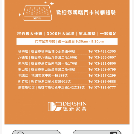
其它注意事項
內通知客服人員(Line@ ID：
@dershin
)
，並
本司貨車運送如因路況不佳、天候惡劣、過於偏遠之
須保持商品全新狀態與完整包裝。鑑賞期間
山區內等，或收貨地點搬運過於困難等因素，導致無
若發生非本司因素致使之汙損破壞，恕無法
法順利配送，本公司除了盡最大努力完成配送外，視
辦理退換貨。
狀況保有出貨的權利。
台北市、新北市地區固定每周(三)、(日)兩天
保護物流人員的工作安全，賣家無提供吊掛服務，若
收送貨，敬請見諒！
需以吊車或其他的吊掛方式吊運，費用將由買方自行
本公司部份商品無維修服務，超過7日鑑賞
支付。
期，商品使用年限，因客人使用習慣、居家
因大型傢俱有組裝、配送的問題，並非一般快速到貨
環境不同。若屬人為因素導致商品損壞、零
商品，無法指定特定時間送達，司機當天到貨前皆會
件短缺，則維修、搬運費用，需由消費者自
再與您通知，讓您不用整天在家等貨，以免浪費你的
行吸收(另事先與消費者報價，消費者同意將
寶貴時間。
會進行維修)。
如遇自然災害、政府宣布之災害警報等不可抗力情
到貨7日內為鑑賞期(注意:鑑賞期非試用期)，
事，而危及運送人員輸送之安全，本司得視狀況延後
若非商品品質瑕疵問題於鑑賞期內退貨之情
或停止運送服務。
形，我們需酌收退貨運費。
百貨公司配送暫無法配合開店前、閉店後時段，並送
如欲放置營業場所及公開場合之商品則無享
至百貨公司卸貨區為限，恕無法送至指定樓面。
《 如
有商品一年保固之服務。