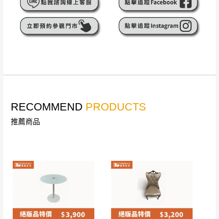
遇百貨周年慶期間，恕暫停百貨公司相關運送 》
無回收家具服務，若需回收家俱可聯絡當地請清潔隊
▪️
訂單成立
時請儘速於三日內完成付款，
交易恕不
回收,免付費清運專線：0800-085-717
殺價，商品均已最低價格售出
，且在特定時日會給
予折扣，請密切注意。
▪️
三
日內若未接獲您的匯款或轉帳通知，商品將不
予保留(訂單自動取消)。
▪️
無回收家具服務，若需回收家具可聯絡當地請清
潔隊回收,免付費清運專線：0800-085-717。
RECOMMEND
PRODUCTS
推薦商品