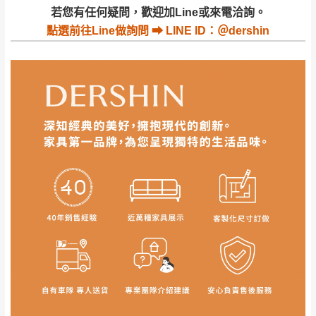
若收到不良品，請於到貨日起七日內通知本
｜周（一）配送部門固定公休無送貨｜
若您有任何疑問，歡迎加Line或來電洽詢。
公司客服人員，我們將為您更換新品，運費
點選
前往Line做詢問 ⮕ LINE ID：＠dershin
皆由本站負責，所有退回及換貨之商品必須
台北市、新北市地區固定每周(三)、(日)兩天收送貨
是全新狀態且完整包裝，床墊、床包、枕頭
類產品需為未拆封狀態(請保持商品、附件、
包裝、廠商紙及所有附隨文件或資料之完整
暫無配送地區
：
彰化、南投、雲林、嘉義、台南、高
性)，若未依照上述方式處理，恕無法接受退
雄、屏東、宜蘭、 花蓮、台東、金門、馬祖、澎湖地區
貨。
（可於LINE線上詢問 →
@dershin
）
由於透過電腦螢幕選購商品，可能會因個人
電腦螢幕的設定色差或解析度等因素， 與實
際商品的顏色、質感稍有不同，如因此而需
加收說明
退換貨，
需自付來回運費及人資成本
，請您
訂購前詳加確認。(包含商品尺寸是否合適)。
訂購前請確認商品尺寸，大型物件因為人工
丈量，難免會有些許誤差值(約正負0.5CM)
。
詳細尺寸以實品為主。
。
非因本公司問題而需退換貨，請於收到貨7日