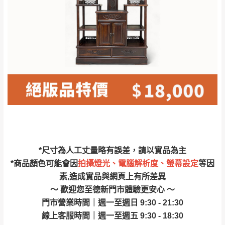
林、福隆、淡水山
保護物流人員的工作安全，賣家無提供吊掛
區、北投湖山路、
服務，若需以吊車或其他的吊掛方式吊運，
深坑山區
費用將由買方自行支付。
$ 9,000以上：免
因大型傢俱有組裝、配送的問題，並非一般
運費
快速到貨商品，無法指定特定時間送達，司
基隆
$ 9,000以下：
基隆山區
機當天到貨前皆會再與您通知，讓你不用整
NT$500元
天在家等貨，以節省您的寶貴時間。
＊A108產品另收運費
由於百貨公司配送較為不易，故暫無法配送
$ 9,000以上：免
至百貨公司內部。
卓蘭鎮、三灣、通
運費
霄山區、西湖、泰
苗栗
$ 9,000以下：
安鄉、大湖鄉、頭
發票寄送：
*尺寸為人工丈量略有誤差，請以實品為主
NT$500元
屋、獅潭鄉
若您選擇三聯式或索取兩聯式發票，發票將於商品
*商品顏色可能會因
拍攝燈光、電腦解析度、螢幕設定
等因
＊A108產品另收運費
完成出貨15個工作天另行寄出，另外約加上2~7個
素,造成實品與網頁上有所差異
工作天內送達，如遇國定假日將順延寄送。
～ 歡迎您至德新門市體驗更安心 ～
配送天數：5~14天
門市營業時間｜週一至週日 9:30 - 21:30
到貨時間：指定送貨日當天以電話聯絡確認
退換貨說明：
線上客服時間｜週一至週五 9:30 - 18:30