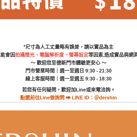
尺寸，大型物件因為人工丈量，難免會有些許誤差值(約正負0.5
需退換貨，請於收到貨7日內通知客服人員(Line@ ID：
@dersh
投、雲林、嘉義、台南、高雄、屏東、宜蘭、 花蓮、台東、金門
。鑑賞期間若發生非本司因素致使之汙損破壞，恕無法辦理退換
ershin
）
區固定每周(三)、(日)兩天收送貨，敬請見諒！
無維修服務，超過7日鑑賞期，商品使用年限，因客人使用習慣
*尺寸為人工丈量略有誤差，請以實品為主
損壞、零件短缺，則維修、搬運費用，需由消費者自行吸收(另事
可能會因
拍攝燈光、電腦解析度、螢幕設定
等因素,造成實品與網
修)。
～ 歡迎您至德新門市體驗更安心 ～
賞期(注意:鑑賞期非試用期)，若非商品品質瑕疵問題於鑑賞期內
門市營業時間｜週一至週日 9:30 - 21:30
。
線上客服時間｜週一至週五 9:30 - 18:30
所及公開場合之商品則無享有商品一年保固之服務。
若您有任何疑問，歡迎加Line或來電洽詢。
三日內完成付款，
交易恕不殺價，商品均已最低價格售出
，且在
點選
前往Line做詢問 ⮕ LINE ID：＠dershin
佳、天候惡劣、過於偏遠之山區內等，或收貨地點搬運過於困難
成配送外，視狀況保有出貨的權利。
款或轉帳通知，商品將不予保留(訂單自動取消)。
，賣家無提供吊掛服務，若需以吊車或其他的吊掛方式吊運，費
收家具可聯絡當地請清潔隊回收,免付費清運專線：0800-085-7
的問題，並非一般快速到貨商品，無法指定特定時間送達，司機
以免浪費你的寶貴時間。