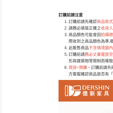
訂購前請注意
注意事項：
0
訂購前請先確認
商品款式
由於
品項繁多，
/5
請務必填寫正確之
收貨人
(0)筆
認商品是否有「
商品顏色可能會因
拍攝燈
運送地
區
若商品價格或庫存有
際收到之商品顏色為準,
接單後二日內(不
此販售商品
不含情境圖內
訂購前請
務必丈量擺放空
（線上客
服 LIN
桃園
形與建築物等限制而導致
下單前先詢問是
現貨+預購
，訂購前請先
（洽詢方式請搜尋
方客服確認商品是否有「
運送範圍：限定北
新竹
配送範圍：
苗栗至基隆；其
台北
素，導致無法配
保護物流人員的