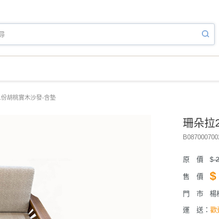
人份胡桃實木沙發-含墊
珊朵拉
B087000700
原 價
$
2
$
售 價
門 市
楊
運 送：
歡