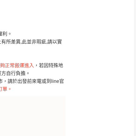
Line客服」來信確
權利。
只顯示附上圖片
只顯示附上評論
有所差異,此並非瑕疵,請以實
偏遠地區
客製，敬請見諒！
線上詢問 LINE →
@dershin
）
夠正常搬運進入
，若因特殊地
買方自行負擔。
復興鄉
聯絡
請於出發前來電或到line官
訂單。
五峰鄉、橫山、北埔鄉、尖石
。
鄉山區、新埔山區、芎林山區、
關西 玉山里
太小、無法搬運上樓等因
無
吊運，費用將由買方自