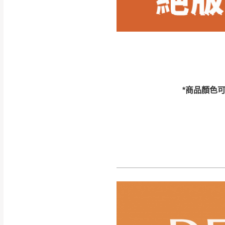
訂購前請確認商品
為主。
暫無配送地區
非因本公司問題而
：
彰化、南
（可於LINE線上詢問 →
狀態與完整包裝
@d
台北市、新北市地
本公司部份商品
加收說明
為因素導致商品
*商品顏色
者同意將會進行維
到貨7日內為鑑
退貨運費。
如欲放置營業場
其它注意事項
▪️
訂單成立
時請儘速於
本司貨車運送如因路況不
請密切注意。
本公司除了盡最大努力完
▪️
三
日內若未接獲您的匯
保護物流人員的工作安全
▪️
無回收家具服務，若需回
因大型傢俱有組裝、配送
讓您不用整天在家等貨，