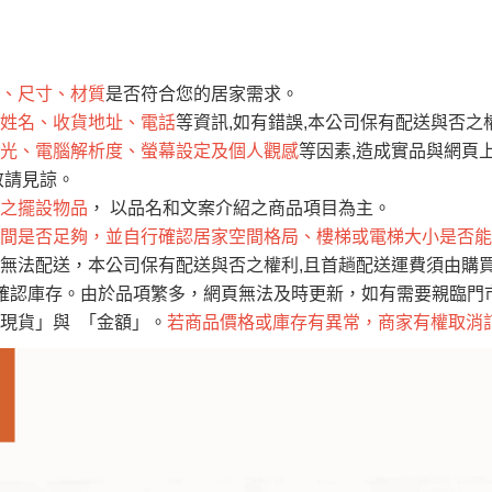
運 費 說 明
、尺寸、材質
是否符合您的居家需求。
網頁無法及時更新，如有需要購買商品，請於出發前來電或到「官方
姓名、收貨地址、電話
等資訊,如有錯誤,本公司保有配送與否之
全部
依評論高至低排列
依評論低至高排列
現貨」與 「金額」。
光、電腦解析度、螢幕設定及個人觀感
等因素,造成實品與網頁上
運送費用
異常，商家有權取消訂單。
部分網路商品恕無法更改原設計或
敬請見諒。
（請先
含例假日)，我們客服會與您電話聯絡或E-Mail通知確認訂單。
之擺設物品
， 以品名和文案介紹之商品項目為主。
間是否足夠，並自行確認居家空間格局、樓梯或電梯大小是否能
E →
@dershin
）
無法配送，本公司保有配送與否之權利,且首趟配送運費須由購
否現貨
，若未詢問下單後無現貨我們客服會再來電或E-Mail與您
確認庫存。由於品項繁多，網頁無法及時更新，如有需要親臨門市，
 L
ine ID →
@dershin
）
現貨」與 「金額」。
若商品價格或庫存有異常，商家有權取消
峨眉鄉、
至基隆，南至苗栗，偏遠地區恕無法提供運送 (詳見運送規章)
鄉、寶山
免 運 費
它地區暫不開放，如因特殊地型限制(山區、鄉、鎮、村)、樓梯
送，
本公司保有出貨的權利。
工作安全，賣家無提供吊掛服務，若需以吊車或其他的吊掛方式