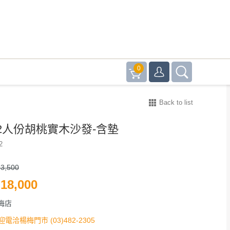
0
Back to list
2人份胡桃實木沙發-含墊
2
3,500
18,000
梅店
迎電洽楊梅門市 (03)482-2305