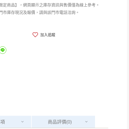
限定商品】，網頁顯示之庫存資訊與售價僅為線上參考。
門市庫存現況及報價，請與該門市電話洽詢。
加入追蹤
事項
商品
評價(0)