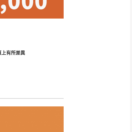
CM) 詳細尺寸以實品
in
)
，並須保持商品全新
、馬祖、澎湖地區
貨。
、居家環境不同。若屬人
先與消費者報價，消費
頁上有所差異
。
退貨之情形，我們需酌收
特定時日會給予折扣，
等因素，導致無法順利配送，
用將由買方自行支付。
17。
當天到貨前皆會再與您通知，