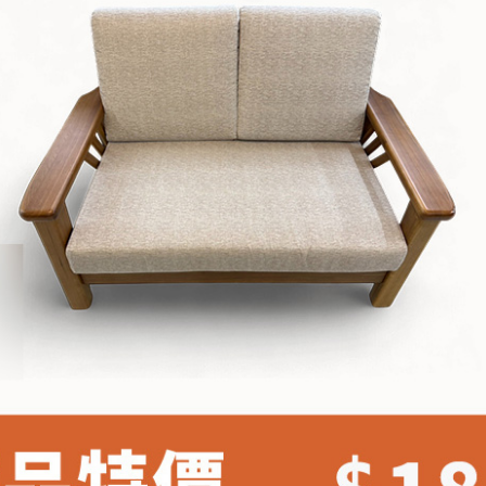
雙溪、
門、林口 
＊A108產品另收運費
裝、配送的問題，並非一般快速到貨商品，無法指定特定時間送
石碇、坪
讓你不用整天在家等貨，以節省您的寶貴時間。
送較為不易，故暫無法配送至百貨公司內部。
$ 9,000以上：免運費
$ 9,000以下：NT$500元
＊A108產品另收運費
兩聯式發票，發票將於商品完成出貨15個工作天另行寄出，另外約
$ 9,000以上：免運費
卓蘭鎮、
順延寄送。
$ 9,000以下：NT$500元
鄉
＊A108產品另收運費
請於到貨日起七日內通知本公司客服人員，我們將為您更換新品
配送天數：5~14天
之商品必須是全新狀態且完整包裝，床墊、床包、枕頭類產品需為
到貨時間：指定送貨日當天以電話聯絡確認
、廠商紙及所有附隨文件或資料之完整性)，若未依照上述方式處
幕選購商品，可能會因個人電腦螢幕的設定色差或解析度等因素，
｜周（一）配送部門固定公休無送貨｜
如因此而需退換貨，
需自付來回運費及人資成本
，請您訂購前詳
台北市、新北市地區固定每周(三)、(日)兩天收送貨