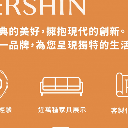
之災害警報等不可抗力情事，而危及運送人員輸送之安全，本司
開店前、閉店後時段，並送至百貨公司卸貨區為限，恕無法送至
關運送 》
家俱可聯絡當地請清潔隊回收,免付費清運專線：0800-085-71