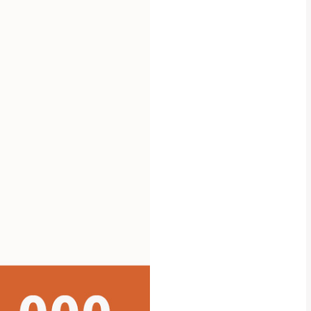
貢寮、烏來、平溪、九份、石
下福里、新店山區、三峽山區、
達，司機當天到貨前皆
林、福隆、淡水山區、北投湖山
路、深坑山區
基隆山區
加上2~7個工作天內
三灣、通霄山區、西湖、泰安
、大湖鄉、頭屋、獅潭鄉
，運費皆由本站負責，
未拆封狀態(請保持商
理，恕無法接受退貨。
 與實際商品的顏色、
加確認。(包含商品尺寸