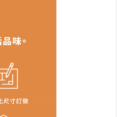
得視狀況延後或停止運送服
指定樓面。
《 如遇百貨周年慶
7