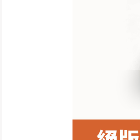
行支付。
新北
因大型傢俱有組
會再與您通知，
由於百貨公司配
基隆
發票寄送：
若您選擇三聯式或索取
送達，如遇國定假日將
苗栗
退換貨說明：
若收到不良品，
所有退回及換貨
品、附件、包裝
由於透過電腦螢
質感稍有不同，
是否合適)。