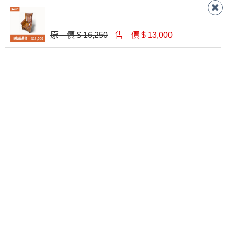
黑皮鋼管腳餐椅
格子黃兩用功能椅
原 價 $ 16,250
售 價 $ 13,000
$ 1,900
$ 3,600
卡地亞7尺柚木TV櫃(含玻)
智利小茶几
$ 32,300
$ 6,800