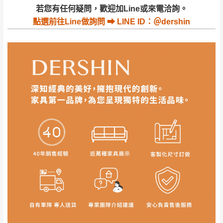
若收到不良品，請於到貨日起七日內通知本
｜周（一）配送部門固定公休無送貨｜
若您有任何疑問，歡迎加Line或來電洽詢。
公司客服人員，我們將為您更換新品，運費
點選
前往Line做詢問 ⮕ LINE ID：＠dershin
皆由本站負責，所有退回及換貨之商品必須
台北市、新北市地區固定每周(三)、(日)兩天收送貨
是全新狀態且完整包裝，床墊、床包、枕頭
類產品需為未拆封狀態(請保持商品、附件、
包裝、廠商紙及所有附隨文件或資料之完整
暫無配送地區
：
彰化、南投、雲林、嘉義、台南、高
性)，若未依照上述方式處理，恕無法接受退
雄、屏東、宜蘭、 花蓮、台東、金門、馬祖、澎湖地區
貨。
（可於LINE線上詢問 →
@dershin
）
由於透過電腦螢幕選購商品，可能會因個人
電腦螢幕的設定色差或解析度等因素， 與實
際商品的顏色、質感稍有不同，如因此而需
加收說明
退換貨，
需自付來回運費及人資成本
，請您
訂購前詳加確認。(包含商品尺寸是否合適)。
訂購前請確認商品尺寸，大型物件因為人工
丈量，難免會有些許誤差值(約正負0.5CM)
。
詳細尺寸以實品為主。
。
非因本公司問題而需退換貨，請於收到貨7日