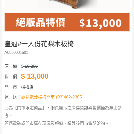
皇冠#一人份花梨木板椅
A0850001501
原 價
$
16,250
$
13,000
售 價
門 市
楊梅店
運 送：
歡迎電洽楊梅門市 (03)482-2305
此為【門市限定商品】，網頁顯示之庫存資訊與售價僅為線上參
考。
若您欲確認門市庫存現況及報價，請與該門市電話洽詢。