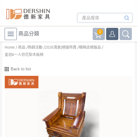
0
商品分類
Home
商品
熱銷活動
2026清倉|絕版特賣
楊梅店絕版品
皇冠#一人份花梨木板椅
Back to list