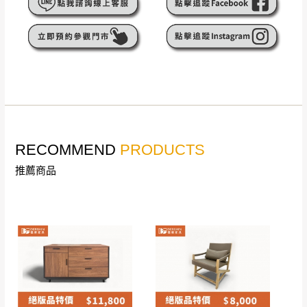
遇百貨周年慶期間，恕暫停百貨公司相關運送 》
無回收家具服務，若需回收家俱可聯絡當地請清潔隊
▪️
訂單成立
時請儘速於三日內完成付款，
交易恕不
回收,免付費清運專線：0800-085-717
殺價，商品均已最低價格售出
，且在特定時日會給
予折扣，請密切注意。
▪️
三
日內若未接獲您的匯款或轉帳通知，商品將不
予保留(訂單自動取消)。
▪️
無回收家具服務，若需回收家具可聯絡當地請清
潔隊回收,免付費清運專線：0800-085-717。
RECOMMEND
PRODUCTS
推薦商品