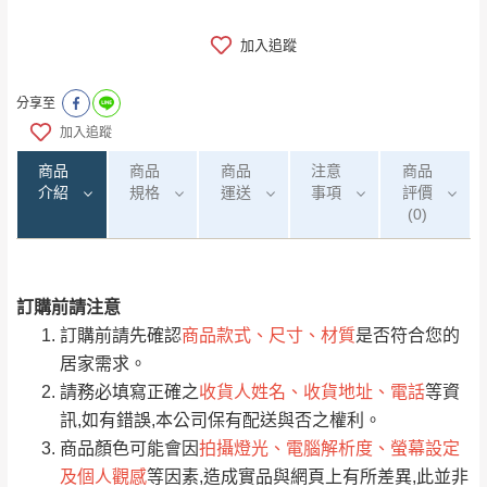
加入追蹤
分享至
加入追蹤
商品
商品
商品
注意
商品
介紹
規格
運送
事項
評價
(0)
訂購前請注意
0
注意事項：
/5
運 費 說 明
(0)筆
訂購前請先確認
商品款式、尺寸、材質
是否符合您的
由於
品項繁多，網頁無法及時更新，如有需
居家需求。
要購買商品，請於出發前來電或到「官方
請務必填寫正確之
收貨人姓名、收貨地址、電話
等資
全部
依評論高至低排列
偏遠地區
Line客服」來信確認商品是否有「現貨」與
運送地
區
運送費用
訊,如有錯誤,本公司保有配送與否之權利。
「金額」。
（請先線上詢問 LINE
依評論低至高排列
只顯示附上圖片
商品顏色可能會因
拍攝燈光、電腦解析度、螢幕設定
→
@dershin
）
及個人觀感
等因素,造成實品與網頁上有所差異,此並非
若商品價格或庫存有異常，商家有權取消訂