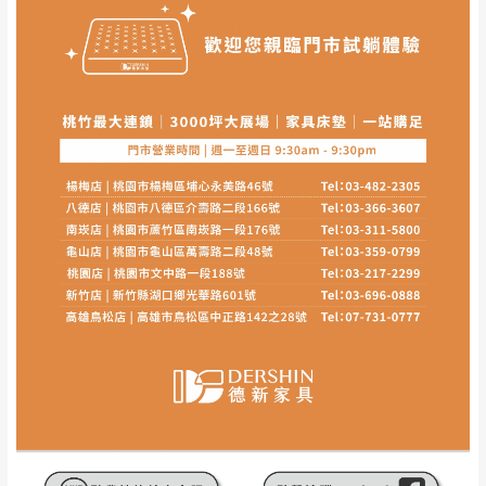
其它注意事項
內通知客服人員(Line@ ID：
@dershin
)
，並
本司貨車運送如因路況不佳、天候惡劣、過於偏遠之
須保持商品全新狀態與完整包裝。鑑賞期間
山區內等，或收貨地點搬運過於困難等因素，導致無
若發生非本司因素致使之汙損破壞，恕無法
法順利配送，本公司除了盡最大努力完成配送外，視
辦理退換貨。
狀況保有出貨的權利。
台北市、新北市地區固定每周(三)、(日)兩天
保護物流人員的工作安全，賣家無提供吊掛服務，若
收送貨，敬請見諒！
需以吊車或其他的吊掛方式吊運，費用將由買方自行
本公司部份商品無維修服務，超過7日鑑賞
支付。
期，商品使用年限，因客人使用習慣、居家
因大型傢俱有組裝、配送的問題，並非一般快速到貨
環境不同。若屬人為因素導致商品損壞、零
商品，無法指定特定時間送達，司機當天到貨前皆會
件短缺，則維修、搬運費用，需由消費者自
再與您通知，讓您不用整天在家等貨，以免浪費你的
行吸收(另事先與消費者報價，消費者同意將
寶貴時間。
會進行維修)。
如遇自然災害、政府宣布之災害警報等不可抗力情
到貨7日內為鑑賞期(注意:鑑賞期非試用期)，
事，而危及運送人員輸送之安全，本司得視狀況延後
若非商品品質瑕疵問題於鑑賞期內退貨之情
或停止運送服務。
形，我們需酌收退貨運費。
百貨公司配送暫無法配合開店前、閉店後時段，並送
如欲放置營業場所及公開場合之商品則無享
至百貨公司卸貨區為限，恕無法送至指定樓面。
《 如
有商品一年保固之服務。