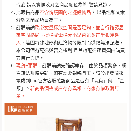
只顯示附上評論
瑕疵,請以實際收到之商品顏色為準,敬請見諒。
單。
部分網路商品恕無法更改原設計或客製，敬請
桃園
復興鄉
此販售商品
不含情境圖內之擺設物品
， 以品名和文案
見諒！
介紹之商品項目為主。
接單後二日內(不含例假日)，我們客服會與您
峨眉鄉、五峰鄉、
訂購前請
務必丈量擺放空間是否足夠，並自行確認居
電話聯絡或E-Mail通知確認訂單。
橫山、北埔鄉、尖
家空間格局、樓梯或電梯大小是否能夠正常搬運進
（線上客
服 LINE →
@dershin
）
石鄉、寶山鄉山
入
，若因特殊地形與建築物等限制而導致無法配送，
新竹
下單前先詢問是否現貨
，若未詢問下單後無
區、新埔山區、芎
本公司保有配送與否之權利,且首趟配送運費須由購買
現貨我們客服會再來電或E-Mail與您聯絡
林山區、關西 玉山
方自行負擔。
免 運
（洽詢方式請搜尋 L
ine ID →
@dershin
）
里
現貨+預購
，訂購前請先確認庫存。由於品項繁多，網
費
運送範圍：限定北至基隆，南至苗栗，偏遠
頁無法及時更新，如有需要親臨門市，請於出發前來
地區恕無法提供運送 (詳見運送規章)。
台北
無
電或到line官方客服確認商品是否有「現貨」與 「金
額」。
若商品價格或庫存有異常，商家有權取消訂
單。
雙溪、貢寮、烏
配送範圍：
來、平溪、九份、
苗栗至基隆；其它地區暫不開放，如因特殊
石門、林口 下福
＊A108產品另收運費
地型限制(山區、鄉、鎮、村)、樓梯太小、無
里、新店山區、三
新北
法搬運上樓等因素，導致無法配送，
本公司
峽山區、石碇、坪
保有出貨的權利。