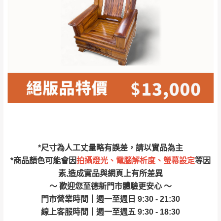
林、福隆、淡水山
保護物流人員的工作安全，賣家無提供吊掛
區、北投湖山路、
服務，若需以吊車或其他的吊掛方式吊運，
深坑山區
費用將由買方自行支付。
$ 9,000以上：免
因大型傢俱有組裝、配送的問題，並非一般
運費
快速到貨商品，無法指定特定時間送達，司
基隆
$ 9,000以下：
基隆山區
機當天到貨前皆會再與您通知，讓你不用整
NT$500元
天在家等貨，以節省您的寶貴時間。
＊A108產品另收運費
由於百貨公司配送較為不易，故暫無法配送
$ 9,000以上：免
至百貨公司內部。
卓蘭鎮、三灣、通
運費
霄山區、西湖、泰
苗栗
$ 9,000以下：
安鄉、大湖鄉、頭
發票寄送：
*尺寸為人工丈量略有誤差，請以實品為主
NT$500元
屋、獅潭鄉
若您選擇三聯式或索取兩聯式發票，發票將於商品
*商品顏色可能會因
拍攝燈光、電腦解析度、螢幕設定
等因
＊A108產品另收運費
完成出貨15個工作天另行寄出，另外約加上2~7個
素,造成實品與網頁上有所差異
工作天內送達，如遇國定假日將順延寄送。
～ 歡迎您至德新門市體驗更安心 ～
配送天數：5~14天
門市營業時間｜週一至週日 9:30 - 21:30
到貨時間：指定送貨日當天以電話聯絡確認
退換貨說明：
線上客服時間｜週一至週五 9:30 - 18:30