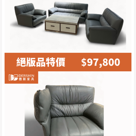
峽山區、石碇、坪
保有出貨的權利。
林、福隆、淡水山
保護物流人員的工作安全，賣家無提供吊掛
區、北投湖山路、
服務，若需以吊車或其他的吊掛方式吊運，
深坑山區
費用將由買方自行支付。
$ 9,000以上：免
因大型傢俱有組裝、配送的問題，並非一般
運費
快速到貨商品，無法指定特定時間送達，司
基隆
$ 9,000以下：
基隆山區
機當天到貨前皆會再與您通知，讓你不用整
NT$500元
天在家等貨，以節省您的寶貴時間。
＊A108產品另收運費
由於百貨公司配送較為不易，故暫無法配送
$ 9,000以上：免
至百貨公司內部。
卓蘭鎮、三灣、通
運費
霄山區、西湖、泰
苗栗
$ 9,000以下：
安鄉、大湖鄉、頭
發票寄送：
NT$500元
屋、獅潭鄉
若您選擇三聯式或索取兩聯式發票，發票將於商品
＊A108產品另收運費
完成出貨15個工作天另行寄出，另外約加上2~7個
工作天內送達，如遇國定假日將順延寄送。
配送天數：5~14天
到貨時間：指定送貨日當天以電話聯絡確認