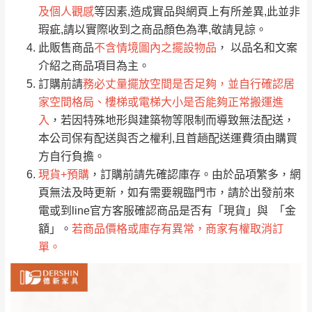
→
@dershin
）
及個人觀感
等因素,造成實品與網頁上有所差異,此並非
若商品價格或庫存有異常，商家有權取消訂
只顯示附上評論
瑕疵,請以實際收到之商品顏色為準,敬請見諒。
單。
部分網路商品恕無法更改原設計或客製，敬請
桃園
復興鄉
此販售商品
不含情境圖內之擺設物品
， 以品名和文案
見諒！
介紹之商品項目為主。
接單後二日內(不含例假日)，我們客服會與您
峨眉鄉、五峰鄉、
訂購前請
務必丈量擺放空間是否足夠，並自行確認居
電話聯絡或E-Mail通知確認訂單。
橫山、北埔鄉、尖
家空間格局、樓梯或電梯大小是否能夠正常搬運進
（線上客
服 LINE →
@dershin
）
石鄉、寶山鄉山
入
，若因特殊地形與建築物等限制而導致無法配送，
新竹
下單前先詢問是否現貨
，若未詢問下單後無
區、新埔山區、芎
本公司保有配送與否之權利,且首趟配送運費須由購買
現貨我們客服會再來電或E-Mail與您聯絡
林山區、關西 玉山
方自行負擔。
免 運
（洽詢方式請搜尋 L
ine ID →
@dershin
）
里
現貨+預購
，訂購前請先確認庫存。由於品項繁多，網
費
運送範圍：限定北至基隆，南至苗栗，偏遠
頁無法及時更新，如有需要親臨門市，請於出發前來
地區恕無法提供運送 (詳見運送規章)。
台北
無
電或到line官方客服確認商品是否有「現貨」與 「金
額」。
若商品價格或庫存有異常，商家有權取消訂
單。
雙溪、貢寮、烏
配送範圍：
來、平溪、九份、
苗栗至基隆；其它地區暫不開放，如因特殊
石門、林口 下福
＊A108產品另收運費
地型限制(山區、鄉、鎮、村)、樓梯太小、無
里、新店山區、三
新北
法搬運上樓等因素，導致無法配送，
本公司