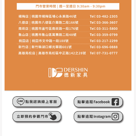
至百貨公司卸貨區為限，恕無法送至指定樓面。
《 如
有商品一年保固之服務。
遇百貨周年慶期間，恕暫停百貨公司相關運送 》
無回收家具服務，若需回收家俱可聯絡當地請清潔隊
▪️
訂單成立
時請儘速於三日內完成付款，
交易恕不
回收,免付費清運專線：0800-085-717
殺價，商品均已最低價格售出
，且在特定時日會給
予折扣，請密切注意。
▪️
三
日內若未接獲您的匯款或轉帳通知，商品將不
予保留(訂單自動取消)。
▪️
無回收家具服務，若需回收家具可聯絡當地請清
潔隊回收,免付費清運專線：0800-085-717。