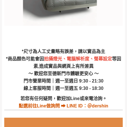
退換貨說明：
若收到不良品，請於到貨日起七日內通知本
｜周（一）配送部門固定公休無送貨｜
公司客服人員，我們將為您更換新品，運費
皆由本站負責，所有退回及換貨之商品必須
台北市、新北市地區固定每周(三)、(日)兩天收送貨
是全新狀態且完整包裝，床墊、床包、枕頭
類產品需為未拆封狀態(請保持商品、附件、
包裝、廠商紙及所有附隨文件或資料之完整
暫無配送地區
：
彰化、南投、雲林、嘉義、台南、高
*尺寸為人工丈量略有誤差，請以實品為主
性)，若未依照上述方式處理，恕無法接受退
雄、屏東、宜蘭、 花蓮、台東、金門、馬祖、澎湖地區
*商品顏色可能會因
拍攝燈光、電腦解析度、螢幕設定
等因
貨。
（可於LINE線上詢問 →
@dershin
）
素,造成實品與網頁上有所差異
由於透過電腦螢幕選購商品，可能會因個人
～ 歡迎您至德新門市體驗更安心 ～
電腦螢幕的設定色差或解析度等因素， 與實
門市營業時間｜週一至週日 9:30 - 21:30
際商品的顏色、質感稍有不同，如因此而需
加收說明
線上客服時間｜週一至週五 9:30 - 18:30
退換貨，
需自付來回運費及人資成本
，請您
訂購前詳加確認。(包含商品尺寸是否合適)。
若您有任何疑問，歡迎加Line或來電洽詢。
訂購前請確認商品尺寸，大型物件因為人工
點選
前往Line做詢問 ⮕ LINE ID：＠dershin
丈量，難免會有些許誤差值(約正負0.5CM)
。
詳細尺寸以實品為主。
。