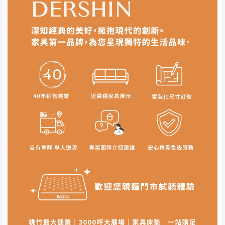
非因本公司問題而需退換貨，請於收到貨7日
其它注意事項
內通知客服人員(Line@ ID：
@dershin
)
，並
本司貨車運送如因路況不佳、天候惡劣、過於偏遠之
須保持商品全新狀態與完整包裝。鑑賞期間
山區內等，或收貨地點搬運過於困難等因素，導致無
若發生非本司因素致使之汙損破壞，恕無法
法順利配送，本公司除了盡最大努力完成配送外，視
辦理退換貨。
狀況保有出貨的權利。
台北市、新北市地區固定每周(三)、(日)兩天
保護物流人員的工作安全，賣家無提供吊掛服務，若
收送貨，敬請見諒！
需以吊車或其他的吊掛方式吊運，費用將由買方自行
本公司部份商品無維修服務，超過7日鑑賞
支付。
期，商品使用年限，因客人使用習慣、居家
因大型傢俱有組裝、配送的問題，並非一般快速到貨
環境不同。若屬人為因素導致商品損壞、零
商品，無法指定特定時間送達，司機當天到貨前皆會
件短缺，則維修、搬運費用，需由消費者自
再與您通知，讓您不用整天在家等貨，以免浪費你的
行吸收(另事先與消費者報價，消費者同意將
寶貴時間。
會進行維修)。
如遇自然災害、政府宣布之災害警報等不可抗力情
到貨7日內為鑑賞期(注意:鑑賞期非試用期)，
事，而危及運送人員輸送之安全，本司得視狀況延後
若非商品品質瑕疵問題於鑑賞期內退貨之情
或停止運送服務。
形，我們需酌收退貨運費。
百貨公司配送暫無法配合開店前、閉店後時段，並送
如欲放置營業場所及公開場合之商品則無享