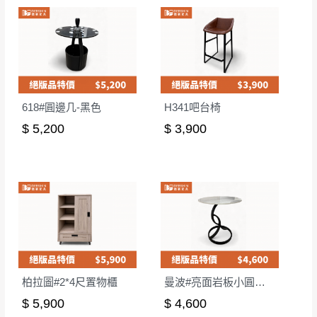
618#圓邊几-黑色
H341吧台椅
$ 5,200
$ 3,900
柏拉圖#2*4尺置物櫃
曼波#亮面岩板小圓几52*58cm
$ 5,900
$ 4,600