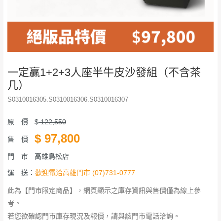
一定贏1+2+3人座半牛皮沙發組（不含茶
几）
S0310016305.S0310016306.S0310016307
原 價
$
122,550
$
97,800
售 價
門 市
高雄鳥松店
運 送：
歡迎電洽高雄門市 (07)731-0777
此為【門市限定商品】，網頁顯示之庫存資訊與售價僅為線上參
考。
若您欲確認門市庫存現況及報價，請與該門市電話洽詢。