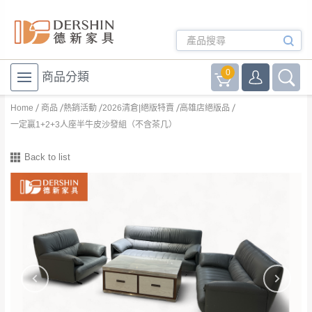
0
商品分類
Home
商品
熱銷活動
2026清倉|絕版特賣
高雄店絕版品
一定贏1+2+3人座半牛皮沙發組（不含茶几）
Back to list