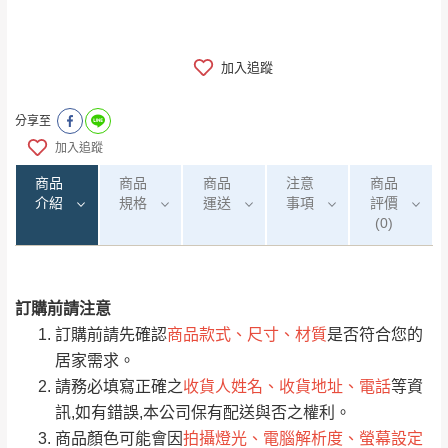
加入追蹤
分享至
加入追蹤
商品
商品
商品
注意
商品
介紹
規格
運送
事項
評價
(0)
訂購前請注意
0
注意事項：
/5
運 費 說 明
(0)筆
訂購前請先確認
商品款式、尺寸、材質
是否符合您的
由於
品項繁多，網頁無法及時更新，如有需
居家需求。
要購買商品，請於出發前來電或到「官方
請務必填寫正確之
收貨人姓名、收貨地址、電話
等資
全部
依評論高至低排列
偏遠地區
Line客服」來信確認商品是否有「現貨」與
運送地
區
運送費用
訊,如有錯誤,本公司保有配送與否之權利。
「金額」。
（請先線上詢問 LINE
依評論低至高排列
只顯示附上圖片
商品顏色可能會因
拍攝燈光、電腦解析度、螢幕設定