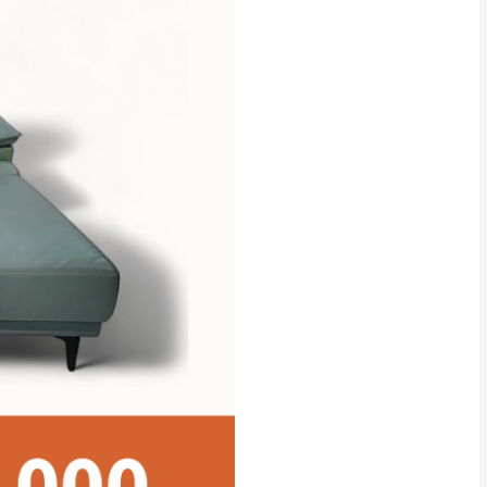
貢寮、烏來、平溪、九份、石
下福里、新店山區、三峽山區、
達，司機當天到貨前皆
林、福隆、淡水山區、北投湖山
路、深坑山區
基隆山區
加上2~7個工作天內
三灣、通霄山區、西湖、泰安
、大湖鄉、頭屋、獅潭鄉
，運費皆由本站負責，
未拆封狀態(請保持商
理，恕無法接受退貨。
 與實際商品的顏色、
加確認。(包含商品尺寸