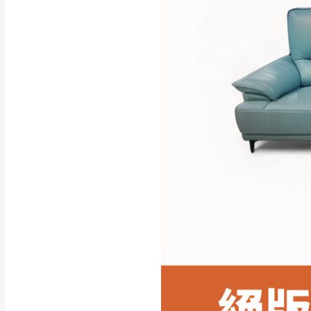
行支付。
新北
因大型傢俱有組
會再與您通知，
由於百貨公司配
基隆
發票寄送：
若您選擇三聯式或索取
送達，如遇國定假日將
苗栗
退換貨說明：
若收到不良品，
所有退回及換貨
品、附件、包裝
由於透過電腦螢
質感稍有不同，
是否合適)。