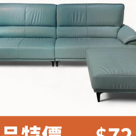
雙溪、
門、林口 
＊A108產品另收運費
裝、配送的問題，並非一般快速到貨商品，無法指定特定時間送
石碇、坪
讓你不用整天在家等貨，以節省您的寶貴時間。
送較為不易，故暫無法配送至百貨公司內部。
$ 9,000以上：免運費
$ 9,000以下：NT$500元
＊A108產品另收運費
兩聯式發票，發票將於商品完成出貨15個工作天另行寄出，另外約
$ 9,000以上：免運費
卓蘭鎮、
順延寄送。
$ 9,000以下：NT$500元
鄉
＊A108產品另收運費
請於到貨日起七日內通知本公司客服人員，我們將為您更換新品
配送天數：5~14天
之商品必須是全新狀態且完整包裝，床墊、床包、枕頭類產品需為
到貨時間：指定送貨日當天以電話聯絡確認
、廠商紙及所有附隨文件或資料之完整性)，若未依照上述方式處
幕選購商品，可能會因個人電腦螢幕的設定色差或解析度等因素，
｜周（一）配送部門固定公休無送貨｜
如因此而需退換貨，
需自付來回運費及人資成本
，請您訂購前詳
台北市、新北市地區固定每周(三)、(日)兩天收送貨