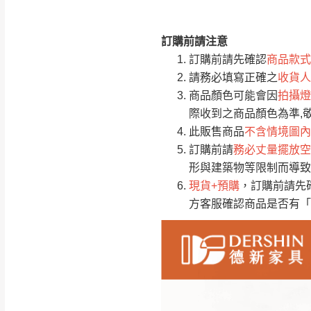
訂購前請注意
注意事項：
0
訂購前請先確認
商品款式
由於
品項繁多，
/5
請務必填寫正確之
收貨人
(0)筆
認商品是否有「
商品顏色可能會因
拍攝燈
運送地
區
若商品價格或庫存有
際收到之商品顏色為準,
接單後二日內(不
此販售商品
不含情境圖內
訂購前請
務必丈量擺放空
（線上客
服 LIN
桃園
形與建築物等限制而導致
下單前先詢問是
現貨+預購
，訂購前請先
（洽詢方式請搜尋
方客服確認商品是否有「
運送範圍：限定北
新竹
配送範圍：
苗栗至基隆；其
台北
素，導致無法配
保護物流人員的