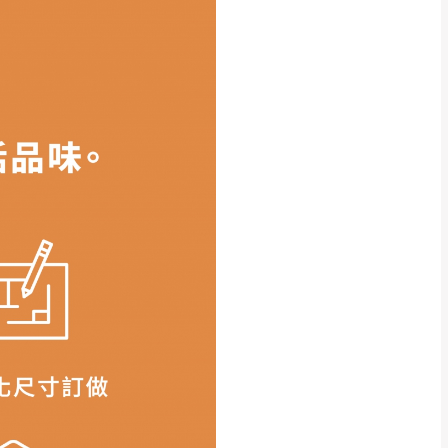
得視狀況延後或停止運送服
指定樓面。
《 如遇百貨周年慶
7