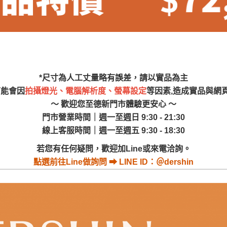
尺寸，大型物件因為人工丈量，難免會有些許誤差值(約正負0.5
需退換貨，請於收到貨7日內通知客服人員(Line@ ID：
@dersh
投、雲林、嘉義、台南、高雄、屏東、宜蘭、 花蓮、台東、金門
。鑑賞期間若發生非本司因素致使之汙損破壞，恕無法辦理退換
ershin
）
區固定每周(三)、(日)兩天收送貨，敬請見諒！
無維修服務，超過7日鑑賞期，商品使用年限，因客人使用習慣
*尺寸為人工丈量略有誤差，請以實品為主
損壞、零件短缺，則維修、搬運費用，需由消費者自行吸收(另事
可能會因
拍攝燈光、電腦解析度、螢幕設定
等因素,造成實品與網
修)。
～ 歡迎您至德新門市體驗更安心 ～
賞期(注意:鑑賞期非試用期)，若非商品品質瑕疵問題於鑑賞期內
門市營業時間｜週一至週日 9:30 - 21:30
。
線上客服時間｜週一至週五 9:30 - 18:30
所及公開場合之商品則無享有商品一年保固之服務。
若您有任何疑問，歡迎加Line或來電洽詢。
三日內完成付款，
交易恕不殺價，商品均已最低價格售出
，且在
點選
前往Line做詢問 ⮕ LINE ID：＠dershin
佳、天候惡劣、過於偏遠之山區內等，或收貨地點搬運過於困難
成配送外，視狀況保有出貨的權利。
款或轉帳通知，商品將不予保留(訂單自動取消)。
，賣家無提供吊掛服務，若需以吊車或其他的吊掛方式吊運，費
收家具可聯絡當地請清潔隊回收,免付費清運專線：0800-085-7
的問題，並非一般快速到貨商品，無法指定特定時間送達，司機
以免浪費你的寶貴時間。