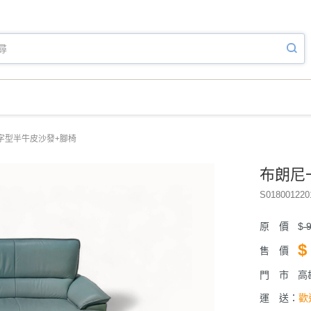
字型半牛皮沙發+腳椅
布朗尼
S018001220
原 價
$
9
$
售 價
門 市
高
運 送：
歡