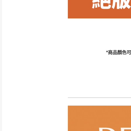
訂購前請確認商品
為主。
暫無配送地區
非因本公司問題而
：
彰化、南
（可於LINE線上詢問 →
狀態與完整包裝
@d
台北市、新北市地
本公司部份商品
加收說明
為因素導致商品
*商品顏色
者同意將會進行維
到貨7日內為鑑
退貨運費。
如欲放置營業場
其它注意事項
▪️
訂單成立
時請儘速於
本司貨車運送如因路況不
請密切注意。
本公司除了盡最大努力完
▪️
三
日內若未接獲您的匯
保護物流人員的工作安全
▪️
無回收家具服務，若需回
因大型傢俱有組裝、配送
讓您不用整天在家等貨，