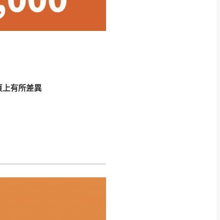
CM) 詳細尺寸以實品
in
)
，並須保持商品全新
、馬祖、澎湖地區
貨。
、居家環境不同。若屬人
先與消費者報價，消費
頁上有所差異
。
退貨之情形，我們需酌收
特定時日會給予折扣，
等因素，導致無法順利配送，
用將由買方自行支付。
17。
當天到貨前皆會再與您通知，