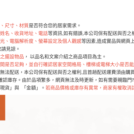
運 費 說 明
、尺寸、材質
是否符合您的居家需求。
網頁無法及時更新，如有需要購買商品，請於出發前來電或到「官方
姓名、收貨地址、電話
等資訊,如有錯誤,本公司保有配送與否之
全部
依評論高至低排列
依評論低至高排列
現貨」與 「金額」。
光、電腦解析度、螢幕設定及個人觀感
等因素,造成實品與網頁上
運送費用
異常，商家有權取消訂單。
部分網路商品恕無法更改原設計或
敬請見諒。
（請先
含例假日)，我們客服會與您電話聯絡或E-Mail通知確認訂單。
之擺設物品
， 以品名和文案介紹之商品項目為主。
間是否足夠，並自行確認居家空間格局、樓梯或電梯大小是否能
E →
@dershin
）
無法配送，本公司保有配送與否之權利,且首趟配送運費須由購
否現貨
，若未詢問下單後無現貨我們客服會再來電或E-Mail與您
確認庫存。由於品項繁多，網頁無法及時更新，如有需要親臨門市，
 L
ine ID →
@dershin
）
現貨」與 「金額」。
若商品價格或庫存有異常，商家有權取消
峨眉鄉、
至基隆，南至苗栗，偏遠地區恕無法提供運送 (詳見運送規章)
鄉、寶山
免 運 費
它地區暫不開放，如因特殊地型限制(山區、鄉、鎮、村)、樓梯
送，
本公司保有出貨的權利。
工作安全，賣家無提供吊掛服務，若需以吊車或其他的吊掛方式