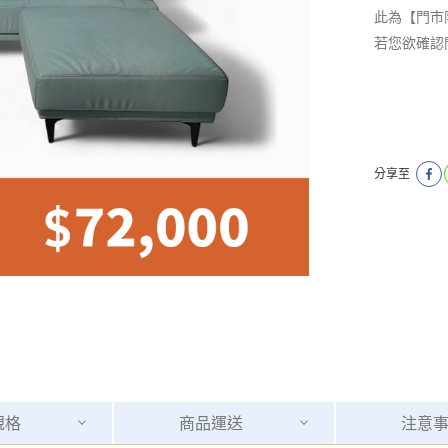
此為【門市
若您欲確認
分享至
規格
商品
運送
注意