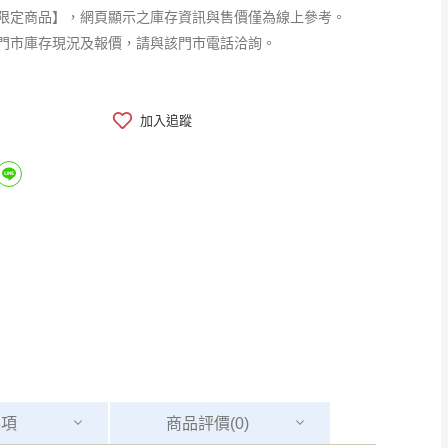
限定商品】，網頁顯示之庫存資訊與售價僅為線上參考。
門市庫存現況及報價，請與該門市電話洽詢。
加入追蹤
事項
商品
評價(0)