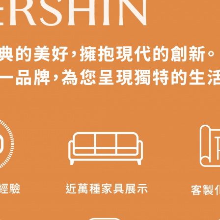
之災害警報等不可抗力情事，而危及運送人員輸送之安全，本司
開店前、閉店後時段，並送至百貨公司卸貨區為限，恕無法送至
關運送 》
家俱可聯絡當地請清潔隊回收,免付費清運專線：0800-085-71