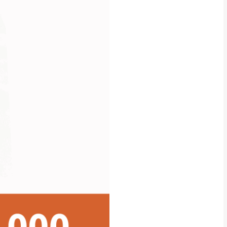
貢寮、烏來、平溪、九份、石
下福里、新店山區、三峽山區、
達，司機當天到貨前皆
林、福隆、淡水山區、北投湖山
路、深坑山區
基隆山區
加上2~7個工作天內
三灣、通霄山區、西湖、泰安
、大湖鄉、頭屋、獅潭鄉
，運費皆由本站負責，
未拆封狀態(請保持商
理，恕無法接受退貨。
 與實際商品的顏色、
加確認。(包含商品尺寸