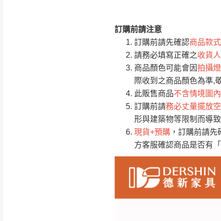
訂購前請注意
注意事項：
0
訂購前請先確認
商品款式
由於
品項繁多，
/5
請務必填寫正確之
收貨人
(0)筆
認商品是否有「
商品顏色可能會因
拍攝燈
運送地
區
若商品價格或庫存有
際收到之商品顏色為準,
接單後二日內(不
此販售商品
不含情境圖內
訂購前請
務必丈量擺放空
（線上客
服 LIN
桃園
形與建築物等限制而導致
下單前先詢問是
現貨+預購
，訂購前請先
（洽詢方式請搜尋
方客服確認商品是否有「
運送範圍：限定北
新竹
配送範圍：
苗栗至基隆；其
台北
素，導致無法配
保護物流人員的