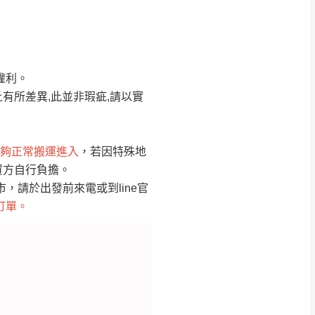
Line客服」來信確
權利。
只顯示附上圖片
只顯示附上評論
有所差異,此並非瑕疵,請以實
偏遠地區
客製，敬請見諒！
線上詢問 LINE →
@dershin
）
夠正常搬運進入
，若因特殊地
買方自行負擔。
復興鄉
聯絡
請於出發前來電或到line官
訂單。
五峰鄉、橫山、北埔鄉、尖石
。
鄉山區、新埔山區、芎林山區、
關西 玉山里
太小、無法搬運上樓等因
無
吊運，費用將由買方自