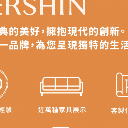
之災害警報等不可抗力情事，而危及運送人員輸送之安全，本司
開店前、閉店後時段，並送至百貨公司卸貨區為限，恕無法送至
關運送 》
家俱可聯絡當地請清潔隊回收,免付費清運專線：0800-085-71