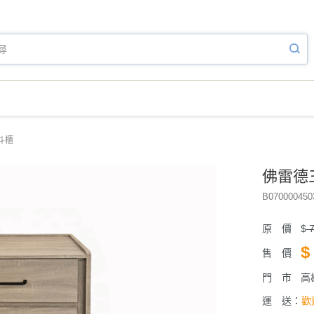
斗櫃
佛雷德
B070000450
原 價
$
7
$
售 價
門 市
高
運 送：
歡