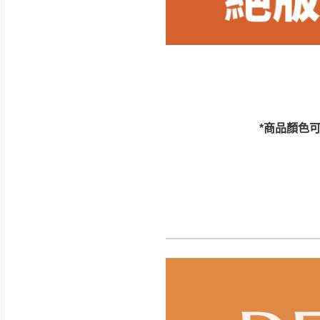
訂購前請確認商品
為主。
暫無配送地區
非因本公司問題而
：
彰化、南
（可於LINE線上詢問 →
狀態與完整包裝
@d
台北市、新北市地
本公司部份商品
加收說明
為因素導致商品
*商品顏色
者同意將會進行維
到貨7日內為鑑
退貨運費。
如欲放置營業場
其它注意事項
▪️
訂單成立
時請儘速於
本司貨車運送如因路況不
請密切注意。
本公司除了盡最大努力完
▪️
三
日內若未接獲您的匯
保護物流人員的工作安全
▪️
無回收家具服務，若需回
因大型傢俱有組裝、配送
讓您不用整天在家等貨，