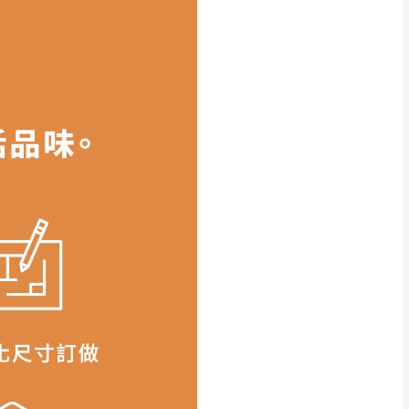
得視狀況延後或停止運送服
指定樓面。
《 如遇百貨周年慶
7