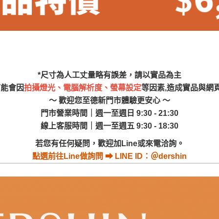
尺寸，大型物件因為人工丈量，難免會有些許誤差值(約正負0.5
需退換貨，請於收到貨7日內通知客服人員(Line@ ID：
@dersh
投、雲林、嘉義、台南、高雄、屏東、宜蘭、 花蓮、台東、金門
。鑑賞期間若發生非本司因素致使之汙損破壞，恕無法辦理退換
ershin
）
區固定每周(三)、(日)兩天收送貨，敬請見諒！
無維修服務，超過7日鑑賞期，商品使用年限，因客人使用習慣
*尺寸為人工丈量略有誤差，請以實品為主
損壞、零件短缺，則維修、搬運費用，需由消費者自行吸收(另事
可能會因
拍攝燈光、電腦解析度、螢幕設定
等因素,造成實品與網
修)。
～ 歡迎您至德新門市體驗更安心 ～
賞期(注意:鑑賞期非試用期)，若非商品品質瑕疵問題於鑑賞期內
門市營業時間｜週一至週日 9:30 - 21:30
。
線上客服時間｜週一至週五 9:30 - 18:30
所及公開場合之商品則無享有商品一年保固之服務。
若您有任何疑問，歡迎加Line或來電洽詢。
三日內完成付款，
交易恕不殺價，商品均已最低價格售出
，且在
點選
前往Line做詢問 ⮕ LINE ID：＠dershin
佳、天候惡劣、過於偏遠之山區內等，或收貨地點搬運過於困難
成配送外，視狀況保有出貨的權利。
款或轉帳通知，商品將不予保留(訂單自動取消)。
，賣家無提供吊掛服務，若需以吊車或其他的吊掛方式吊運，費
收家具可聯絡當地請清潔隊回收,免付費清運專線：0800-085-7
的問題，並非一般快速到貨商品，無法指定特定時間送達，司機
以免浪費你的寶貴時間。