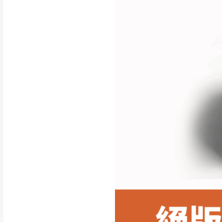
行支付。
新北
因大型傢俱有組
會再與您通知，
由於百貨公司配
基隆
發票寄送：
若您選擇三聯式或索取
送達，如遇國定假日將
苗栗
退換貨說明：
若收到不良品，
所有退回及換貨
品、附件、包裝
由於透過電腦螢
質感稍有不同，
是否合適)。