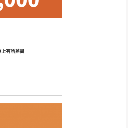
CM) 詳細尺寸以實品
in
)
，並須保持商品全新
、馬祖、澎湖地區
貨。
、居家環境不同。若屬人
先與消費者報價，消費
頁上有所差異
。
退貨之情形，我們需酌收
特定時日會給予折扣，
等因素，導致無法順利配送，
用將由買方自行支付。
17。
當天到貨前皆會再與您通知，