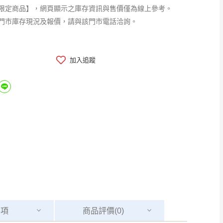
限定商品】，網頁顯示之庫存資訊與售價僅為線上參考。
門市庫存現況及報價，請與該門市電話洽詢。
加入追蹤
事項
商品
評價(0)