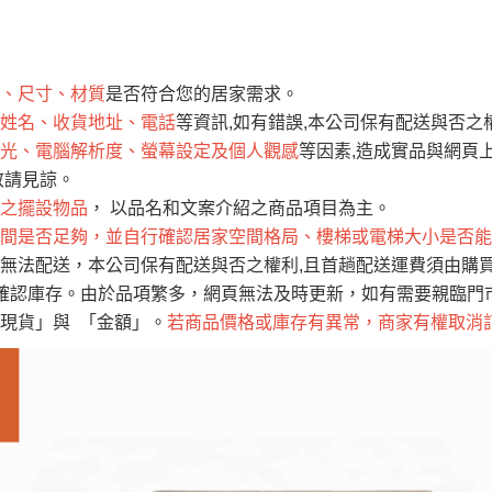
運 費 說 明
、尺寸、材質
是否符合您的居家需求。
網頁無法及時更新，如有需要購買商品，請於出發前來電或到「官方
姓名、收貨地址、電話
等資訊,如有錯誤,本公司保有配送與否之
全部
依評論高至低排列
依評論低至高排列
現貨」與 「金額」。
光、電腦解析度、螢幕設定及個人觀感
等因素,造成實品與網頁上
運送費用
異常，商家有權取消訂單。
部分網路商品恕無法更改原設計或
敬請見諒。
（請先
含例假日)，我們客服會與您電話聯絡或E-Mail通知確認訂單。
之擺設物品
， 以品名和文案介紹之商品項目為主。
間是否足夠，並自行確認居家空間格局、樓梯或電梯大小是否能
E →
@dershin
）
無法配送，本公司保有配送與否之權利,且首趟配送運費須由購
否現貨
，若未詢問下單後無現貨我們客服會再來電或E-Mail與您
確認庫存。由於品項繁多，網頁無法及時更新，如有需要親臨門市，
 L
ine ID →
@dershin
）
現貨」與 「金額」。
若商品價格或庫存有異常，商家有權取消
峨眉鄉、
至基隆，南至苗栗，偏遠地區恕無法提供運送 (詳見運送規章)
鄉、寶山
免 運 費
它地區暫不開放，如因特殊地型限制(山區、鄉、鎮、村)、樓梯
送，
本公司保有出貨的權利。
工作安全，賣家無提供吊掛服務，若需以吊車或其他的吊掛方式