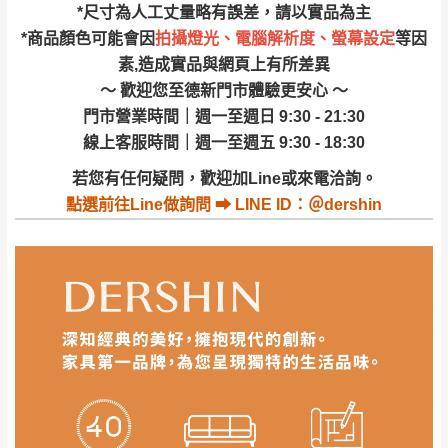
其它注意事項
內通知客服人員(Line@ ID：
@dershin
)
，並
*尺寸為人工丈量略有誤差，請以實品為主
本司貨車運送如因路況不佳、天候惡劣、過於偏遠之
須保持商品全新狀態與完整包裝。鑑賞期間
*商品顏色可能會因
拍攝燈光、電腦解析度、螢幕設定
等因
山區內等，或收貨地點搬運過於困難等因素，導致無
素,造成實品與網頁上有所差異
若發生非本司因素致使之汙損破壞，恕無法
法順利配送，本公司除了盡最大努力完成配送外，視
～ 歡迎您至德新門市體驗更安心 ～
辦理退換貨。
狀況保有出貨的權利。
門市營業時間｜週一至週日 9:30 - 21:30
台北市、新北市地區固定每周(三)、(日)兩天
保護物流人員的工作安全，賣家無提供吊掛服務，若
線上客服時間｜週一至週五 9:30 - 18:30
收送貨，敬請見諒！
需以吊車或其他的吊掛方式吊運，費用將由買方自行
本公司部份商品無維修服務，超過7日鑑賞
若您有任何疑問，歡迎加Line或來電洽詢。
支付。
期，商品使用年限，因客人使用習慣、居家
點選
前往Line做詢問 ⮕ LINE ID：＠dershin
因大型傢俱有組裝、配送的問題，並非一般快速到貨
環境不同。若屬人為因素導致商品損壞、零
商品，無法指定特定時間送達，司機當天到貨前皆會
件短缺，則維修、搬運費用，需由消費者自
再與您通知，讓您不用整天在家等貨，以免浪費你的
行吸收(另事先與消費者報價，消費者同意將
寶貴時間。
會進行維修)。
如遇自然災害、政府宣布之災害警報等不可抗力情
到貨7日內為鑑賞期(注意:鑑賞期非試用期)，
事，而危及運送人員輸送之安全，本司得視狀況延後
若非商品品質瑕疵問題於鑑賞期內退貨之情
或停止運送服務。
形，我們需酌收退貨運費。
百貨公司配送暫無法配合開店前、閉店後時段，並送
如欲放置營業場所及公開場合之商品則無享
至百貨公司卸貨區為限，恕無法送至指定樓面。
《 如
有商品一年保固之服務。