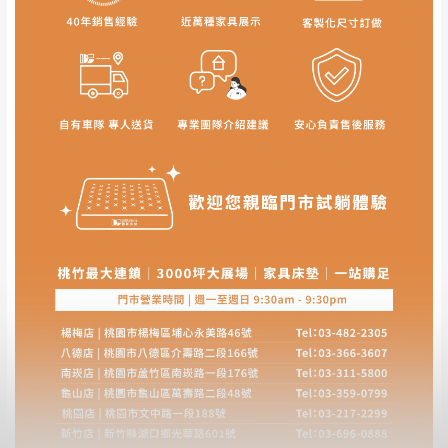
遇百貨周年慶期間，恕暫停百貨公司相關運送 》
無回收家具服務，若需回收家俱可聯絡當地請清潔隊
▪️
訂單成立
時請儘速於三日內完成付款，
交易恕不
回收,免付費清運專線：0800-085-717
殺價，商品均已最低價格售出
，且在特定時日會給
予折扣，請密切注意。
▪️
三
日內若未接獲您的匯款或轉帳通知，商品將不
予保留(訂單自動取消)。
▪️
無回收家具服務，若需回收家具可聯絡當地請清
潔隊回收,免付費清運專線：0800-085-717。