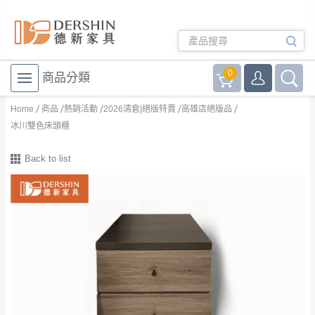
0
商品分類
Home
商品
熱銷活動
2026清倉|絕版特賣
高雄店絕版品
冰川雙色床頭櫃
Back to list