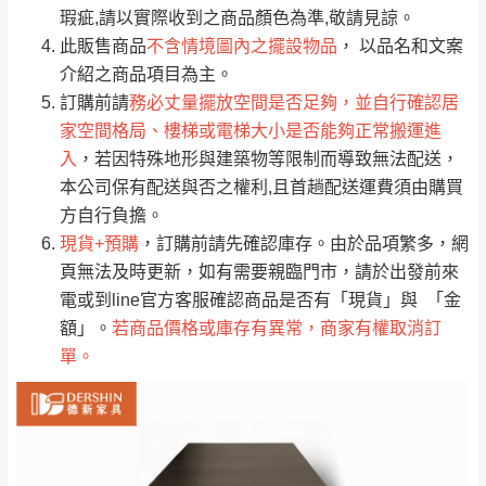
只顯示附上評論
瑕疵,請以實際收到之商品顏色為準,敬請見諒。
單。
部分網路商品恕無法更改原設計或客製，敬請
桃園
復興鄉
此販售商品
不含情境圖內之擺設物品
， 以品名和文案
見諒！
介紹之商品項目為主。
接單後二日內(不含例假日)，我們客服會與您
峨眉鄉、五峰鄉、
訂購前請
務必丈量擺放空間是否足夠，並自行確認居
電話聯絡或E-Mail通知確認訂單。
橫山、北埔鄉、尖
家空間格局、樓梯或電梯大小是否能夠正常搬運進
（線上客
服 LINE →
@dershin
）
石鄉、寶山鄉山
入
，若因特殊地形與建築物等限制而導致無法配送，
新竹
下單前先詢問是否現貨
，若未詢問下單後無
區、新埔山區、芎
本公司保有配送與否之權利,且首趟配送運費須由購買
現貨我們客服會再來電或E-Mail與您聯絡
林山區、關西 玉山
方自行負擔。
免 運
（洽詢方式請搜尋 L
ine ID →
@dershin
）
里
現貨+預購
，訂購前請先確認庫存。由於品項繁多，網
費
運送範圍：限定北至基隆，南至苗栗，偏遠
頁無法及時更新，如有需要親臨門市，請於出發前來
地區恕無法提供運送 (詳見運送規章)。
台北
無
電或到line官方客服確認商品是否有「現貨」與 「金
額」。
若商品價格或庫存有異常，商家有權取消訂
單。
雙溪、貢寮、烏
配送範圍：
來、平溪、九份、
苗栗至基隆；其它地區暫不開放，如因特殊
石門、林口 下福
＊A108產品另收運費
地型限制(山區、鄉、鎮、村)、樓梯太小、無
里、新店山區、三
新北
法搬運上樓等因素，導致無法配送，
本公司
峽山區、石碇、坪
保有出貨的權利。