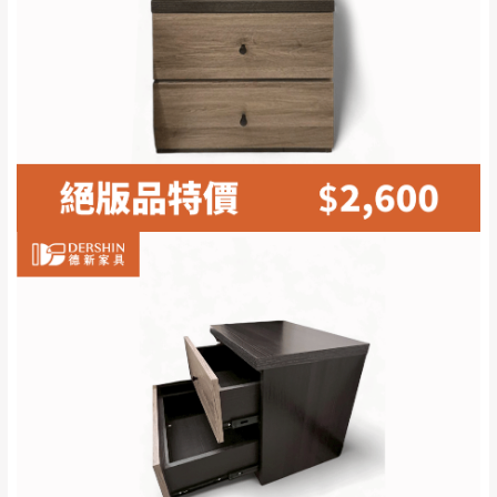
林、福隆、淡水山
保護物流人員的工作安全，賣家無提供吊掛
區、北投湖山路、
服務，若需以吊車或其他的吊掛方式吊運，
深坑山區
費用將由買方自行支付。
$ 9,000以上：免
因大型傢俱有組裝、配送的問題，並非一般
運費
快速到貨商品，無法指定特定時間送達，司
基隆
$ 9,000以下：
基隆山區
機當天到貨前皆會再與您通知，讓你不用整
NT$500元
天在家等貨，以節省您的寶貴時間。
＊A108產品另收運費
由於百貨公司配送較為不易，故暫無法配送
$ 9,000以上：免
至百貨公司內部。
卓蘭鎮、三灣、通
運費
霄山區、西湖、泰
苗栗
$ 9,000以下：
安鄉、大湖鄉、頭
發票寄送：
NT$500元
屋、獅潭鄉
若您選擇三聯式或索取兩聯式發票，發票將於商品
＊A108產品另收運費
完成出貨15個工作天另行寄出，另外約加上2~7個
工作天內送達，如遇國定假日將順延寄送。
配送天數：5~14天
到貨時間：指定送貨日當天以電話聯絡確認
退換貨說明：