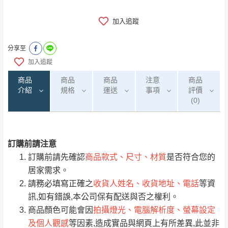
加入追蹤
分享至
加入追蹤
商品
商品
商品
注意
商品
介紹
規格
運送
事項
評價
(0)
訂購前請注意
0
注意事項：
/5
運 費 說 明
(0)筆
訂購前請先確認
商品款式、尺寸、材質
是否符合您的
由於
品項繁多，網頁無法及時更新，如有需
居家需求。
要購買商品，請於出發前來電或到「官方
請務必填寫正確之
收貨人姓名、收貨地址、電話
等資
全部
依評論高至低排列
偏遠地區
Line客服」來信確認商品是否有「現貨」與
運送地
區
運送費用
訊,如有錯誤,本公司保有配送與否之權利。
「金額」。
（請先線上詢問 LINE
依評論低至高排列
只顯示附上圖片
商品顏色可能會因
拍攝燈光、電腦解析度、螢幕設定
→
@dershin
）
及個人觀感
等因素,造成實品與網頁上有所差異,此並非
若商品價格或庫存有異常，商家有權取消訂