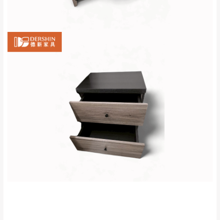
若收到不良品，請於到貨日起七日內通知本
｜周（一）配送部門固定公休無送貨｜
公司客服人員，我們將為您更換新品，運費
皆由本站負責，所有退回及換貨之商品必須
台北市、新北市地區固定每周(三)、(日)兩天收送貨
是全新狀態且完整包裝，床墊、床包、枕頭
類產品需為未拆封狀態(請保持商品、附件、
包裝、廠商紙及所有附隨文件或資料之完整
暫無配送地區
：
彰化、南投、雲林、嘉義、台南、高
性)，若未依照上述方式處理，恕無法接受退
雄、屏東、宜蘭、 花蓮、台東、金門、馬祖、澎湖地區
貨。
（可於LINE線上詢問 →
@dershin
）
由於透過電腦螢幕選購商品，可能會因個人
電腦螢幕的設定色差或解析度等因素， 與實
際商品的顏色、質感稍有不同，如因此而需
加收說明
退換貨，
需自付來回運費及人資成本
，請您
訂購前詳加確認。(包含商品尺寸是否合適)。
訂購前請確認商品尺寸，大型物件因為人工
丈量，難免會有些許誤差值(約正負0.5CM)
。
詳細尺寸以實品為主。
。
非因本公司問題而需退換貨，請於收到貨7日