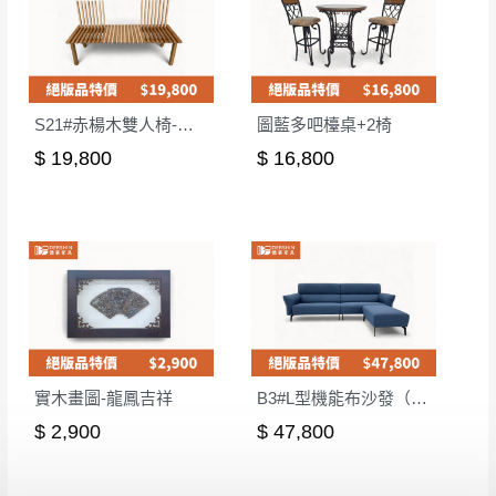
S21#赤楊木雙人椅-雙色135CM
圖藍多吧檯桌+2椅
$ 19,800
$ 16,800
實木畫圖-龍鳳吉祥
B3#L型機能布沙發（四人+腳椅）
$ 2,900
$ 47,800