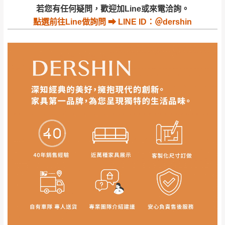
若收到不良品，請於到貨日起七日內通知本
｜周（一）配送部門固定公休無送貨｜
若您有任何疑問，歡迎加Line或來電洽詢。
公司客服人員，我們將為您更換新品，運費
點選
前往Line做詢問 ⮕ LINE ID：＠dershin
皆由本站負責，所有退回及換貨之商品必須
台北市、新北市地區固定每周(三)、(日)兩天收送貨
是全新狀態且完整包裝，床墊、床包、枕頭
類產品需為未拆封狀態(請保持商品、附件、
包裝、廠商紙及所有附隨文件或資料之完整
暫無配送地區
：
彰化、南投、雲林、嘉義、台南、高
性)，若未依照上述方式處理，恕無法接受退
雄、屏東、宜蘭、 花蓮、台東、金門、馬祖、澎湖地區
貨。
（可於LINE線上詢問 →
@dershin
）
由於透過電腦螢幕選購商品，可能會因個人
電腦螢幕的設定色差或解析度等因素， 與實
際商品的顏色、質感稍有不同，如因此而需
加收說明
退換貨，
需自付來回運費及人資成本
，請您
訂購前詳加確認。(包含商品尺寸是否合適)。
訂購前請確認商品尺寸，大型物件因為人工
丈量，難免會有些許誤差值(約正負0.5CM)
。
詳細尺寸以實品為主。
。
非因本公司問題而需退換貨，請於收到貨7日