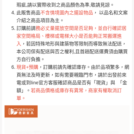
只顯示附上評論
瑕疵,請以實際收到之商品顏色為準,敬請見諒。
單。
部分網路商品恕無法更改原設計或客製，敬請
桃園
復興鄉
此販售商品
不含情境圖內之擺設物品
， 以品名和文案
見諒！
介紹之商品項目為主。
接單後二日內(不含例假日)，我們客服會與您
峨眉鄉、五峰鄉、
訂購前請
務必丈量擺放空間是否足夠，並自行確認居
電話聯絡或E-Mail通知確認訂單。
橫山、北埔鄉、尖
家空間格局、樓梯或電梯大小是否能夠正常搬運進
（線上客
服 LINE →
@dershin
）
石鄉、寶山鄉山
入
，若因特殊地形與建築物等限制而導致無法配送，
新竹
下單前先詢問是否現貨
，若未詢問下單後無
區、新埔山區、芎
本公司保有配送與否之權利,且首趟配送運費須由購買
現貨我們客服會再來電或E-Mail與您聯絡
林山區、關西 玉山
方自行負擔。
免 運
（洽詢方式請搜尋 L
ine ID →
@dershin
）
里
現貨+預購
，訂購前請先確認庫存。由於品項繁多，網
費
運送範圍：限定北至基隆，南至苗栗，偏遠
頁無法及時更新，如有需要親臨門市，請於出發前來
地區恕無法提供運送 (詳見運送規章)。
台北
無
電或到line官方客服確認商品是否有「現貨」與 「金
額」。
若商品價格或庫存有異常，商家有權取消訂
單。
雙溪、貢寮、烏
配送範圍：
來、平溪、九份、
苗栗至基隆；其它地區暫不開放，如因特殊
石門、林口 下福
＊A108產品另收運費
地型限制(山區、鄉、鎮、村)、樓梯太小、無
里、新店山區、三
新北
法搬運上樓等因素，導致無法配送，
本公司
峽山區、石碇、坪
保有出貨的權利。