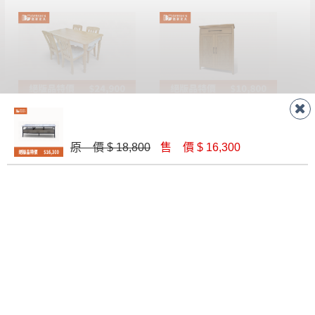
美韓風長餐桌+4椅
北歐風3.5尺半實木鞋櫃
$ 24,900
$ 10,800
原 價 $ 18,800
售 價 $ 16,300
太極#3.5尺柚木圓餐桌（含玻）+柚木餐椅
英格蘭#2.7尺拉門鞋櫃
$ 29,800
$ 8,500