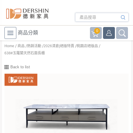
0
商品分類
Home
商品
熱銷活動
2026清倉|絕版特賣
桃園店絕版品
638#玉羅蘭天然石面長櫃
Back to list