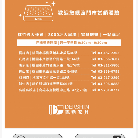
其它注意事項
內通知客服人員(Line@ ID：
@dershin
)
，並
本司貨車運送如因路況不佳、天候惡劣、過於偏遠之
須保持商品全新狀態與完整包裝。鑑賞期間
山區內等，或收貨地點搬運過於困難等因素，導致無
若發生非本司因素致使之汙損破壞，恕無法
法順利配送，本公司除了盡最大努力完成配送外，視
辦理退換貨。
狀況保有出貨的權利。
台北市、新北市地區固定每周(三)、(日)兩天
保護物流人員的工作安全，賣家無提供吊掛服務，若
收送貨，敬請見諒！
需以吊車或其他的吊掛方式吊運，費用將由買方自行
本公司部份商品無維修服務，超過7日鑑賞
支付。
期，商品使用年限，因客人使用習慣、居家
因大型傢俱有組裝、配送的問題，並非一般快速到貨
環境不同。若屬人為因素導致商品損壞、零
商品，無法指定特定時間送達，司機當天到貨前皆會
件短缺，則維修、搬運費用，需由消費者自
再與您通知，讓您不用整天在家等貨，以免浪費你的
行吸收(另事先與消費者報價，消費者同意將
寶貴時間。
會進行維修)。
如遇自然災害、政府宣布之災害警報等不可抗力情
到貨7日內為鑑賞期(注意:鑑賞期非試用期)，
事，而危及運送人員輸送之安全，本司得視狀況延後
若非商品品質瑕疵問題於鑑賞期內退貨之情
或停止運送服務。
形，我們需酌收退貨運費。
百貨公司配送暫無法配合開店前、閉店後時段，並送
如欲放置營業場所及公開場合之商品則無享
至百貨公司卸貨區為限，恕無法送至指定樓面。
《 如
有商品一年保固之服務。