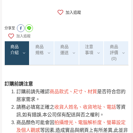
加入追蹤
分享至
加入追蹤
商品
商品
商品
注意
商品
介紹
規格
運送
事項
評價
(0)
訂購前請注意
0
注意事項：
/5
運 費 說 明
(0)筆
訂購前請先確認
商品款式、尺寸、材質
是否符合您的
由於
品項繁多，網頁無法及時更新，如有需
居家需求。
要購買商品，請於出發前來電或到「官方
請務必填寫正確之
收貨人姓名、收貨地址、電話
等資
全部
依評論高至低排列
偏遠地區
Line客服」來信確認商品是否有「現貨」與
運送地
區
運送費用
訊,如有錯誤,本公司保有配送與否之權利。
「金額」。
（請先線上詢問 LINE
依評論低至高排列
只顯示附上圖片
商品顏色可能會因
拍攝燈光、電腦解析度、螢幕設定
→
@dershin
）
及個人觀感
等因素,造成實品與網頁上有所差異,此並非
若商品價格或庫存有異常，商家有權取消訂