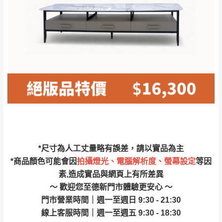
林、福隆、淡水山
保護物流人員的工作安全，賣家無提供吊掛
區、北投湖山路、
服務，若需以吊車或其他的吊掛方式吊運，
深坑山區
費用將由買方自行支付。
$ 9,000以上：免
因大型傢俱有組裝、配送的問題，並非一般
運費
快速到貨商品，無法指定特定時間送達，司
基隆
$ 9,000以下：
基隆山區
機當天到貨前皆會再與您通知，讓你不用整
NT$500元
天在家等貨，以節省您的寶貴時間。
＊A108產品另收運費
由於百貨公司配送較為不易，故暫無法配送
$ 9,000以上：免
至百貨公司內部。
卓蘭鎮、三灣、通
運費
霄山區、西湖、泰
苗栗
$ 9,000以下：
安鄉、大湖鄉、頭
發票寄送：
*尺寸為人工丈量略有誤差，請以實品為主
NT$500元
屋、獅潭鄉
若您選擇三聯式或索取兩聯式發票，發票將於商品
*商品顏色可能會因
拍攝燈光、電腦解析度、螢幕設定
等因
＊A108產品另收運費
完成出貨15個工作天另行寄出，另外約加上2~7個
素,造成實品與網頁上有所差異
工作天內送達，如遇國定假日將順延寄送。
～ 歡迎您至德新門市體驗更安心 ～
配送天數：5~14天
門市營業時間｜週一至週日 9:30 - 21:30
到貨時間：指定送貨日當天以電話聯絡確認
退換貨說明：
線上客服時間｜週一至週五 9:30 - 18:30