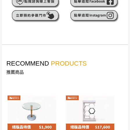
遇百貨周年慶期間，恕暫停百貨公司相關運送 》
無回收家具服務，若需回收家俱可聯絡當地請清潔隊
▪️
訂單成立
時請儘速於三日內完成付款，
交易恕不
回收,免付費清運專線：0800-085-717
殺價，商品均已最低價格售出
，且在特定時日會給
予折扣，請密切注意。
▪️
三
日內若未接獲您的匯款或轉帳通知，商品將不
予保留(訂單自動取消)。
▪️
無回收家具服務，若需回收家具可聯絡當地請清
潔隊回收,免付費清運專線：0800-085-717。
RECOMMEND
PRODUCTS
推薦商品