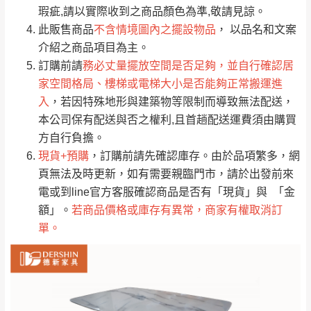
只顯示附上評論
瑕疵,請以實際收到之商品顏色為準,敬請見諒。
單。
部分網路商品恕無法更改原設計或客製，敬請
桃園
復興鄉
此販售商品
不含情境圖內之擺設物品
， 以品名和文案
見諒！
介紹之商品項目為主。
接單後二日內(不含例假日)，我們客服會與您
峨眉鄉、五峰鄉、
訂購前請
務必丈量擺放空間是否足夠，並自行確認居
電話聯絡或E-Mail通知確認訂單。
橫山、北埔鄉、尖
家空間格局、樓梯或電梯大小是否能夠正常搬運進
（線上客
服 LINE →
@dershin
）
石鄉、寶山鄉山
入
，若因特殊地形與建築物等限制而導致無法配送，
新竹
下單前先詢問是否現貨
，若未詢問下單後無
區、新埔山區、芎
本公司保有配送與否之權利,且首趟配送運費須由購買
現貨我們客服會再來電或E-Mail與您聯絡
林山區、關西 玉山
方自行負擔。
免 運
（洽詢方式請搜尋 L
ine ID →
@dershin
）
里
現貨+預購
，訂購前請先確認庫存。由於品項繁多，網
費
運送範圍：限定北至基隆，南至苗栗，偏遠
頁無法及時更新，如有需要親臨門市，請於出發前來
地區恕無法提供運送 (詳見運送規章)。
台北
無
電或到line官方客服確認商品是否有「現貨」與 「金
額」。
若商品價格或庫存有異常，商家有權取消訂
單。
雙溪、貢寮、烏
配送範圍：
來、平溪、九份、
苗栗至基隆；其它地區暫不開放，如因特殊
石門、林口 下福
＊A108產品另收運費
地型限制(山區、鄉、鎮、村)、樓梯太小、無
里、新店山區、三
新北
法搬運上樓等因素，導致無法配送，
本公司
峽山區、石碇、坪
保有出貨的權利。