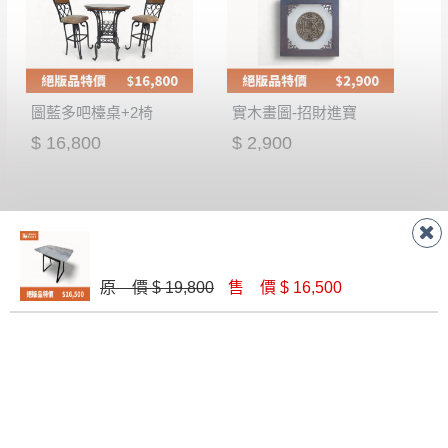
圖藍多吧檯桌+2椅
實木畫圖-招財進寶
$ 16,800
$ 2,900
原 價 $ 19,800
售 價 $ 16,500
S21#赤楊木雙人椅-雙色135CM
B3#L型機能布沙發（四人+腳椅）
$ 19,800
$ 47,800