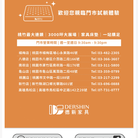
其它注意事項
內通知客服人員(Line@ ID：
@dershin
)
，並
本司貨車運送如因路況不佳、天候惡劣、過於偏遠之
須保持商品全新狀態與完整包裝。鑑賞期間
山區內等，或收貨地點搬運過於困難等因素，導致無
若發生非本司因素致使之汙損破壞，恕無法
法順利配送，本公司除了盡最大努力完成配送外，視
辦理退換貨。
狀況保有出貨的權利。
台北市、新北市地區固定每周(三)、(日)兩天
保護物流人員的工作安全，賣家無提供吊掛服務，若
收送貨，敬請見諒！
需以吊車或其他的吊掛方式吊運，費用將由買方自行
本公司部份商品無維修服務，超過7日鑑賞
支付。
期，商品使用年限，因客人使用習慣、居家
因大型傢俱有組裝、配送的問題，並非一般快速到貨
環境不同。若屬人為因素導致商品損壞、零
商品，無法指定特定時間送達，司機當天到貨前皆會
件短缺，則維修、搬運費用，需由消費者自
再與您通知，讓您不用整天在家等貨，以免浪費你的
行吸收(另事先與消費者報價，消費者同意將
寶貴時間。
會進行維修)。
如遇自然災害、政府宣布之災害警報等不可抗力情
到貨7日內為鑑賞期(注意:鑑賞期非試用期)，
事，而危及運送人員輸送之安全，本司得視狀況延後
若非商品品質瑕疵問題於鑑賞期內退貨之情
或停止運送服務。
形，我們需酌收退貨運費。
百貨公司配送暫無法配合開店前、閉店後時段，並送
如欲放置營業場所及公開場合之商品則無享
至百貨公司卸貨區為限，恕無法送至指定樓面。
《 如
有商品一年保固之服務。