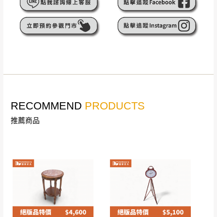
遇百貨周年慶期間，恕暫停百貨公司相關運送 》
無回收家具服務，若需回收家俱可聯絡當地請清潔隊
▪️
訂單成立
時請儘速於三日內完成付款，
交易恕不
回收,免付費清運專線：0800-085-717
殺價，商品均已最低價格售出
，且在特定時日會給
予折扣，請密切注意。
▪️
三
日內若未接獲您的匯款或轉帳通知，商品將不
予保留(訂單自動取消)。
▪️
無回收家具服務，若需回收家具可聯絡當地請清
潔隊回收,免付費清運專線：0800-085-717。
RECOMMEND
PRODUCTS
推薦商品