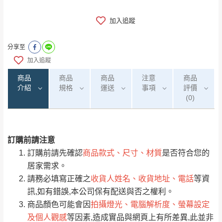
加入追蹤
分享至
加入追蹤
商品
商品
商品
注意
商品
介紹
規格
運送
事項
評價
(0)
訂購前請注意
0
注意事項：
/5
運 費 說 明
(0)筆
訂購前請先確認
商品款式、尺寸、材質
是否符合您的
由於
品項繁多，網頁無法及時更新，如有需
居家需求。
要購買商品，請於出發前來電或到「官方
請務必填寫正確之
收貨人姓名、收貨地址、電話
等資
全部
依評論高至低排列
偏遠地區
Line客服」來信確認商品是否有「現貨」與
運送地
區
運送費用
訊,如有錯誤,本公司保有配送與否之權利。
「金額」。
（請先線上詢問 LINE
依評論低至高排列
只顯示附上圖片
商品顏色可能會因
拍攝燈光、電腦解析度、螢幕設定
→
@dershin
）
及個人觀感
等因素,造成實品與網頁上有所差異,此並非
若商品價格或庫存有異常，商家有權取消訂