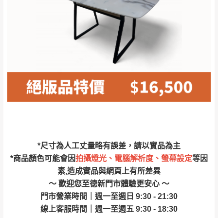
林、福隆、淡水山
保護物流人員的工作安全，賣家無提供吊掛
區、北投湖山路、
服務，若需以吊車或其他的吊掛方式吊運，
深坑山區
費用將由買方自行支付。
$ 9,000以上：免
因大型傢俱有組裝、配送的問題，並非一般
運費
快速到貨商品，無法指定特定時間送達，司
基隆
$ 9,000以下：
基隆山區
機當天到貨前皆會再與您通知，讓你不用整
NT$500元
天在家等貨，以節省您的寶貴時間。
＊A108產品另收運費
由於百貨公司配送較為不易，故暫無法配送
$ 9,000以上：免
至百貨公司內部。
卓蘭鎮、三灣、通
運費
霄山區、西湖、泰
苗栗
$ 9,000以下：
安鄉、大湖鄉、頭
發票寄送：
*尺寸為人工丈量略有誤差，請以實品為主
NT$500元
屋、獅潭鄉
若您選擇三聯式或索取兩聯式發票，發票將於商品
*商品顏色可能會因
拍攝燈光、電腦解析度、螢幕設定
等因
＊A108產品另收運費
完成出貨15個工作天另行寄出，另外約加上2~7個
素,造成實品與網頁上有所差異
工作天內送達，如遇國定假日將順延寄送。
～ 歡迎您至德新門市體驗更安心 ～
配送天數：5~14天
門市營業時間｜週一至週日 9:30 - 21:30
到貨時間：指定送貨日當天以電話聯絡確認
退換貨說明：
線上客服時間｜週一至週五 9:30 - 18:30