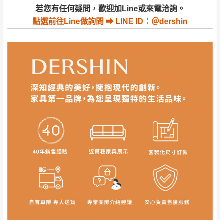
若收到不良品，請於到貨日起七日內通知本
｜周（一）配送部門固定公休無送貨｜
若您有任何疑問，歡迎加Line或來電洽詢。
公司客服人員，我們將為您更換新品，運費
點選
前往Line做詢問 ⮕ LINE ID：＠dershin
皆由本站負責，所有退回及換貨之商品必須
台北市、新北市地區固定每周(三)、(日)兩天收送貨
是全新狀態且完整包裝，床墊、床包、枕頭
類產品需為未拆封狀態(請保持商品、附件、
包裝、廠商紙及所有附隨文件或資料之完整
暫無配送地區
：
彰化、南投、雲林、嘉義、台南、高
性)，若未依照上述方式處理，恕無法接受退
雄、屏東、宜蘭、 花蓮、台東、金門、馬祖、澎湖地區
貨。
（可於LINE線上詢問 →
@dershin
）
由於透過電腦螢幕選購商品，可能會因個人
電腦螢幕的設定色差或解析度等因素， 與實
際商品的顏色、質感稍有不同，如因此而需
加收說明
退換貨，
需自付來回運費及人資成本
，請您
訂購前詳加確認。(包含商品尺寸是否合適)。
訂購前請確認商品尺寸，大型物件因為人工
丈量，難免會有些許誤差值(約正負0.5CM)
。
詳細尺寸以實品為主。
。
非因本公司問題而需退換貨，請於收到貨7日