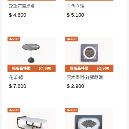
玫瑰石電話桌
三角立鐘
$ 4,600
$ 5,100
花架-綠
實木畫圖-祥獅獻瑞
$ 7,800
$ 2,900