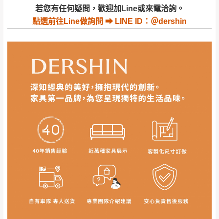
若收到不良品，請於到貨日起七日內通知本
｜周（一）配送部門固定公休無送貨｜
若您有任何疑問，歡迎加Line或來電洽詢。
公司客服人員，我們將為您更換新品，運費
點選
前往Line做詢問 ⮕ LINE ID：＠dershin
皆由本站負責，所有退回及換貨之商品必須
台北市、新北市地區固定每周(三)、(日)兩天收送貨
是全新狀態且完整包裝，床墊、床包、枕頭
類產品需為未拆封狀態(請保持商品、附件、
包裝、廠商紙及所有附隨文件或資料之完整
暫無配送地區
：
彰化、南投、雲林、嘉義、台南、高
性)，若未依照上述方式處理，恕無法接受退
雄、屏東、宜蘭、 花蓮、台東、金門、馬祖、澎湖地區
貨。
（可於LINE線上詢問 →
@dershin
）
由於透過電腦螢幕選購商品，可能會因個人
電腦螢幕的設定色差或解析度等因素， 與實
際商品的顏色、質感稍有不同，如因此而需
加收說明
退換貨，
需自付來回運費及人資成本
，請您
訂購前詳加確認。(包含商品尺寸是否合適)。
訂購前請確認商品尺寸，大型物件因為人工
丈量，難免會有些許誤差值(約正負0.5CM)
。
詳細尺寸以實品為主。
。
非因本公司問題而需退換貨，請於收到貨7日