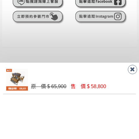
遇百貨周年慶期間，恕暫停百貨公司相關運送 》
無回收家具服務，若需回收家俱可聯絡當地請清潔隊
▪️
訂單成立
時請儘速於三日內完成付款，
交易恕不
回收,免付費清運專線：0800-085-717
殺價，商品均已最低價格售出
，且在特定時日會給
予折扣，請密切注意。
▪️
三
日內若未接獲您的匯款或轉帳通知，商品將不
予保留(訂單自動取消)。
▪️
無回收家具服務，若需回收家具可聯絡當地請清
潔隊回收,免付費清運專線：0800-085-717。
RECOMMEND
PRODUCTS
推薦商品
原 價 $ 65,900
售 價 $ 58,800