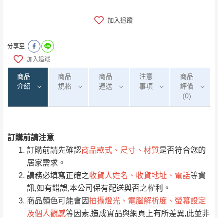
加入追蹤
分享至
加入追蹤
商品
商品
商品
注意
商品
介紹
規格
運送
事項
評價
(0)
訂購前請注意
0
注意事項：
/5
運 費 說 明
(0)筆
訂購前請先確認
商品款式、尺寸、材質
是否符合您的
由於
品項繁多，網頁無法及時更新，如有需
居家需求。
要購買商品，請於出發前來電或到「官方
請務必填寫正確之
收貨人姓名、收貨地址、電話
等資
全部
依評論高至低排列
偏遠地區
Line客服」來信確認商品是否有「現貨」與
運送地
區
運送費用
訊,如有錯誤,本公司保有配送與否之權利。
「金額」。
（請先線上詢問 LINE
依評論低至高排列
只顯示附上圖片
商品顏色可能會因
拍攝燈光、電腦解析度、螢幕設定
→
@dershin
）
及個人觀感
等因素,造成實品與網頁上有所差異,此並非
若商品價格或庫存有異常，商家有權取消訂