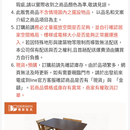
只顯示附上評論
瑕疵,請以實際收到之商品顏色為準,敬請見諒。
單。
部分網路商品恕無法更改原設計或客製，敬請
桃園
復興鄉
此販售商品
不含情境圖內之擺設物品
， 以品名和文案
見諒！
介紹之商品項目為主。
接單後二日內(不含例假日)，我們客服會與您
峨眉鄉、五峰鄉、
訂購前請
務必丈量擺放空間是否足夠，並自行確認居
電話聯絡或E-Mail通知確認訂單。
橫山、北埔鄉、尖
家空間格局、樓梯或電梯大小是否能夠正常搬運進
（線上客
服 LINE →
@dershin
）
石鄉、寶山鄉山
入
，若因特殊地形與建築物等限制而導致無法配送，
新竹
下單前先詢問是否現貨
，若未詢問下單後無
區、新埔山區、芎
本公司保有配送與否之權利,且首趟配送運費須由購買
現貨我們客服會再來電或E-Mail與您聯絡
林山區、關西 玉山
方自行負擔。
免 運
（洽詢方式請搜尋 L
ine ID →
@dershin
）
里
現貨+預購
，訂購前請先確認庫存。由於品項繁多，網
費
運送範圍：限定北至基隆，南至苗栗，偏遠
頁無法及時更新，如有需要親臨門市，請於出發前來
地區恕無法提供運送 (詳見運送規章)。
台北
無
電或到line官方客服確認商品是否有「現貨」與 「金
額」。
若商品價格或庫存有異常，商家有權取消訂
單。
雙溪、貢寮、烏
配送範圍：
來、平溪、九份、
苗栗至基隆；其它地區暫不開放，如因特殊
石門、林口 下福
＊A108產品另收運費
地型限制(山區、鄉、鎮、村)、樓梯太小、無
里、新店山區、三
新北
法搬運上樓等因素，導致無法配送，
本公司
峽山區、石碇、坪
保有出貨的權利。