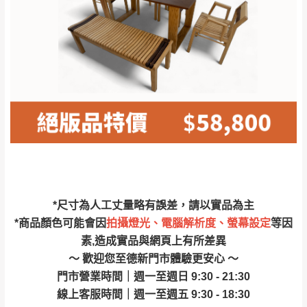
林、福隆、淡水山
保護物流人員的工作安全，賣家無提供吊掛
區、北投湖山路、
服務，若需以吊車或其他的吊掛方式吊運，
深坑山區
費用將由買方自行支付。
$ 9,000以上：免
因大型傢俱有組裝、配送的問題，並非一般
運費
快速到貨商品，無法指定特定時間送達，司
基隆
$ 9,000以下：
基隆山區
機當天到貨前皆會再與您通知，讓你不用整
NT$500元
天在家等貨，以節省您的寶貴時間。
＊A108產品另收運費
由於百貨公司配送較為不易，故暫無法配送
$ 9,000以上：免
至百貨公司內部。
卓蘭鎮、三灣、通
運費
霄山區、西湖、泰
苗栗
$ 9,000以下：
安鄉、大湖鄉、頭
發票寄送：
*尺寸為人工丈量略有誤差，請以實品為主
NT$500元
屋、獅潭鄉
若您選擇三聯式或索取兩聯式發票，發票將於商品
*商品顏色可能會因
拍攝燈光、電腦解析度、螢幕設定
等因
＊A108產品另收運費
完成出貨15個工作天另行寄出，另外約加上2~7個
素,造成實品與網頁上有所差異
工作天內送達，如遇國定假日將順延寄送。
～ 歡迎您至德新門市體驗更安心 ～
配送天數：5~14天
門市營業時間｜週一至週日 9:30 - 21:30
到貨時間：指定送貨日當天以電話聯絡確認
退換貨說明：
線上客服時間｜週一至週五 9:30 - 18:30