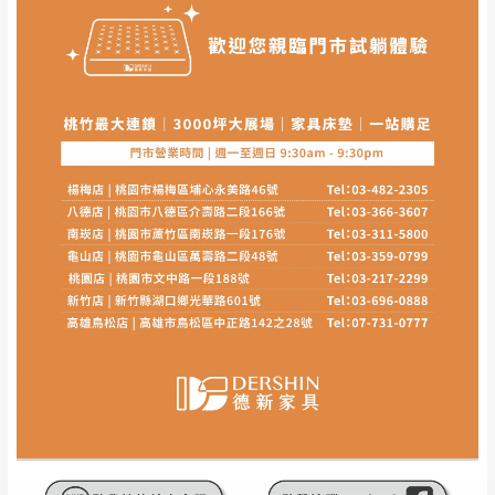
其它注意事項
內通知客服人員(Line@ ID：
@dershin
)
，並
本司貨車運送如因路況不佳、天候惡劣、過於偏遠之
須保持商品全新狀態與完整包裝。鑑賞期間
山區內等，或收貨地點搬運過於困難等因素，導致無
若發生非本司因素致使之汙損破壞，恕無法
法順利配送，本公司除了盡最大努力完成配送外，視
辦理退換貨。
狀況保有出貨的權利。
台北市、新北市地區固定每周(三)、(日)兩天
保護物流人員的工作安全，賣家無提供吊掛服務，若
收送貨，敬請見諒！
需以吊車或其他的吊掛方式吊運，費用將由買方自行
本公司部份商品無維修服務，超過7日鑑賞
支付。
期，商品使用年限，因客人使用習慣、居家
因大型傢俱有組裝、配送的問題，並非一般快速到貨
環境不同。若屬人為因素導致商品損壞、零
商品，無法指定特定時間送達，司機當天到貨前皆會
件短缺，則維修、搬運費用，需由消費者自
再與您通知，讓您不用整天在家等貨，以免浪費你的
行吸收(另事先與消費者報價，消費者同意將
寶貴時間。
會進行維修)。
如遇自然災害、政府宣布之災害警報等不可抗力情
到貨7日內為鑑賞期(注意:鑑賞期非試用期)，
事，而危及運送人員輸送之安全，本司得視狀況延後
若非商品品質瑕疵問題於鑑賞期內退貨之情
或停止運送服務。
形，我們需酌收退貨運費。
百貨公司配送暫無法配合開店前、閉店後時段，並送
如欲放置營業場所及公開場合之商品則無享
至百貨公司卸貨區為限，恕無法送至指定樓面。
《 如
有商品一年保固之服務。