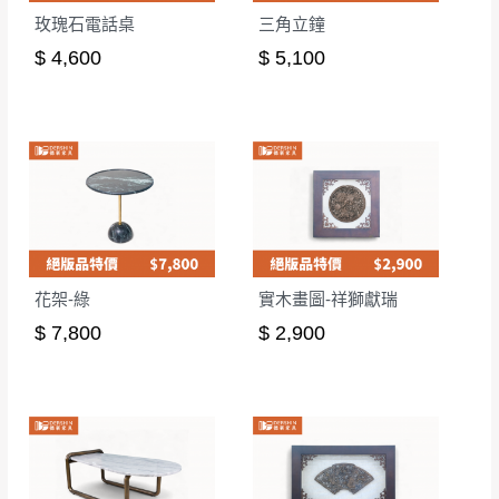
玫瑰石電話桌
三角立鐘
$ 4,600
$ 5,100
花架-綠
實木畫圖-祥獅獻瑞
$ 7,800
$ 2,900