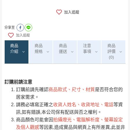
加入追蹤
分享至
加入追蹤
商品
商品
商品
注意
商品
介紹
規格
運送
事項
評價
(0)
訂購前請注意
0
注意事項：
/5
運 費 說 明
(0)筆
訂購前請先確認
商品款式、尺寸、材質
是否符合您的
由於
品項繁多，網頁無法及時更新，如有需
居家需求。
要購買商品，請於出發前來電或到「官方
請務必填寫正確之
收貨人姓名、收貨地址、電話
等資
全部
依評論高至低排列
偏遠地區
Line客服」來信確認商品是否有「現貨」與
運送地
區
運送費用
訊,如有錯誤,本公司保有配送與否之權利。
「金額」。
（請先線上詢問 LINE
依評論低至高排列
只顯示附上圖片
商品顏色可能會因
拍攝燈光、電腦解析度、螢幕設定
→
@dershin
）
及個人觀感
等因素,造成實品與網頁上有所差異,此並非
若商品價格或庫存有異常，商家有權取消訂