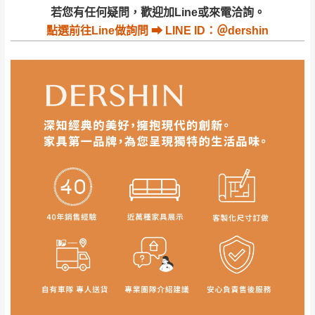
若收到不良品，請於到貨日起七日內通知本
｜周（一）配送部門固定公休無送貨｜
若您有任何疑問，歡迎加Line或來電洽詢。
公司客服人員，我們將為您更換新品，運費
點選
前往Line做詢問 ⮕ LINE ID：＠dershin
皆由本站負責，所有退回及換貨之商品必須
台北市、新北市地區固定每周(三)、(日)兩天收送貨
是全新狀態且完整包裝，床墊、床包、枕頭
類產品需為未拆封狀態(請保持商品、附件、
包裝、廠商紙及所有附隨文件或資料之完整
暫無配送地區
：
彰化、南投、雲林、嘉義、台南、高
性)，若未依照上述方式處理，恕無法接受退
雄、屏東、宜蘭、 花蓮、台東、金門、馬祖、澎湖地區
貨。
（可於LINE線上詢問 →
@dershin
）
由於透過電腦螢幕選購商品，可能會因個人
電腦螢幕的設定色差或解析度等因素， 與實
際商品的顏色、質感稍有不同，如因此而需
加收說明
退換貨，
需自付來回運費及人資成本
，請您
訂購前詳加確認。(包含商品尺寸是否合適)。
訂購前請確認商品尺寸，大型物件因為人工
丈量，難免會有些許誤差值(約正負0.5CM)
。
詳細尺寸以實品為主。
。
非因本公司問題而需退換貨，請於收到貨7日