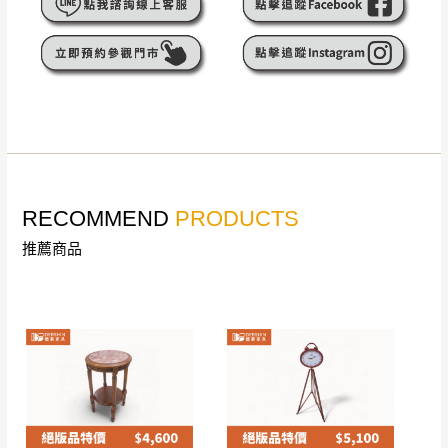
遇百貨周年慶期間，恕暫停百貨公司相關運送 》
無回收家具服務，若需回收家俱可聯絡當地請清潔隊
▪️
訂單成立
時請儘速於三日內完成付款，
交易恕不
回收,免付費清運專線：0800-085-717
殺價，商品均已最低價格售出
，且在特定時日會給
予折扣，請密切注意。
▪️
三
日內若未接獲您的匯款或轉帳通知，商品將不
予保留(訂單自動取消)。
▪️
無回收家具服務，若需回收家具可聯絡當地請清
潔隊回收,免付費清運專線：0800-085-717。
RECOMMEND
PRODUCTS
推薦商品