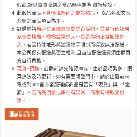
只顯示附上評論
瑕疵,請以實際收到之商品顏色為準,敬請見諒。
單。
部分網路商品恕無法更改原設計或客製，敬請
桃園
復興鄉
此販售商品
不含情境圖內之擺設物品
， 以品名和文案
見諒！
介紹之商品項目為主。
接單後二日內(不含例假日)，我們客服會與您
峨眉鄉、五峰鄉、
訂購前請
務必丈量擺放空間是否足夠，並自行確認居
電話聯絡或E-Mail通知確認訂單。
橫山、北埔鄉、尖
家空間格局、樓梯或電梯大小是否能夠正常搬運進
（線上客
服 LINE →
@dershin
）
石鄉、寶山鄉山
入
，若因特殊地形與建築物等限制而導致無法配送，
新竹
下單前先詢問是否現貨
，若未詢問下單後無
區、新埔山區、芎
本公司保有配送與否之權利,且首趟配送運費須由購買
現貨我們客服會再來電或E-Mail與您聯絡
林山區、關西 玉山
方自行負擔。
免 運
（洽詢方式請搜尋 L
ine ID →
@dershin
）
里
現貨+預購
，訂購前請先確認庫存。由於品項繁多，網
費
運送範圍：限定北至基隆，南至苗栗，偏遠
頁無法及時更新，如有需要親臨門市，請於出發前來
地區恕無法提供運送 (詳見運送規章)。
台北
無
電或到line官方客服確認商品是否有「現貨」與 「金
額」。
若商品價格或庫存有異常，商家有權取消訂
單。
雙溪、貢寮、烏
配送範圍：
來、平溪、九份、
苗栗至基隆；其它地區暫不開放，如因特殊
石門、林口 下福
＊A108產品另收運費
地型限制(山區、鄉、鎮、村)、樓梯太小、無
里、新店山區、三
新北
法搬運上樓等因素，導致無法配送，
本公司
峽山區、石碇、坪
保有出貨的權利。