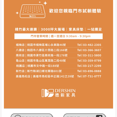
其它注意事項
內通知客服人員(Line@ ID：
@dershin
)
，並
本司貨車運送如因路況不佳、天候惡劣、過於偏遠之
須保持商品全新狀態與完整包裝。鑑賞期間
山區內等，或收貨地點搬運過於困難等因素，導致無
若發生非本司因素致使之汙損破壞，恕無法
法順利配送，本公司除了盡最大努力完成配送外，視
辦理退換貨。
狀況保有出貨的權利。
台北市、新北市地區固定每周(三)、(日)兩天
保護物流人員的工作安全，賣家無提供吊掛服務，若
收送貨，敬請見諒！
需以吊車或其他的吊掛方式吊運，費用將由買方自行
本公司部份商品無維修服務，超過7日鑑賞
支付。
期，商品使用年限，因客人使用習慣、居家
因大型傢俱有組裝、配送的問題，並非一般快速到貨
環境不同。若屬人為因素導致商品損壞、零
商品，無法指定特定時間送達，司機當天到貨前皆會
件短缺，則維修、搬運費用，需由消費者自
再與您通知，讓您不用整天在家等貨，以免浪費你的
行吸收(另事先與消費者報價，消費者同意將
寶貴時間。
會進行維修)。
如遇自然災害、政府宣布之災害警報等不可抗力情
到貨7日內為鑑賞期(注意:鑑賞期非試用期)，
事，而危及運送人員輸送之安全，本司得視狀況延後
若非商品品質瑕疵問題於鑑賞期內退貨之情
或停止運送服務。
形，我們需酌收退貨運費。
百貨公司配送暫無法配合開店前、閉店後時段，並送
如欲放置營業場所及公開場合之商品則無享
至百貨公司卸貨區為限，恕無法送至指定樓面。
《 如
有商品一年保固之服務。