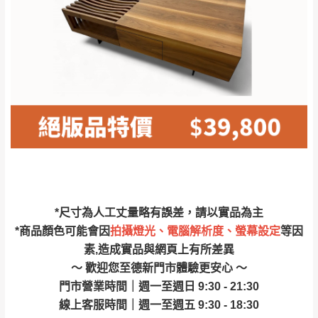
林、福隆、淡水山
保護物流人員的工作安全，賣家無提供吊掛
區、北投湖山路、
服務，若需以吊車或其他的吊掛方式吊運，
深坑山區
費用將由買方自行支付。
$ 9,000以上：免
因大型傢俱有組裝、配送的問題，並非一般
運費
快速到貨商品，無法指定特定時間送達，司
基隆
$ 9,000以下：
基隆山區
機當天到貨前皆會再與您通知，讓你不用整
NT$500元
天在家等貨，以節省您的寶貴時間。
＊A108產品另收運費
由於百貨公司配送較為不易，故暫無法配送
$ 9,000以上：免
至百貨公司內部。
卓蘭鎮、三灣、通
運費
霄山區、西湖、泰
苗栗
$ 9,000以下：
安鄉、大湖鄉、頭
發票寄送：
*尺寸為人工丈量略有誤差，請以實品為主
NT$500元
屋、獅潭鄉
若您選擇三聯式或索取兩聯式發票，發票將於商品
*商品顏色可能會因
拍攝燈光、電腦解析度、螢幕設定
等因
＊A108產品另收運費
完成出貨15個工作天另行寄出，另外約加上2~7個
素,造成實品與網頁上有所差異
工作天內送達，如遇國定假日將順延寄送。
～ 歡迎您至德新門市體驗更安心 ～
配送天數：5~14天
門市營業時間｜週一至週日 9:30 - 21:30
到貨時間：指定送貨日當天以電話聯絡確認
退換貨說明：
線上客服時間｜週一至週五 9:30 - 18:30