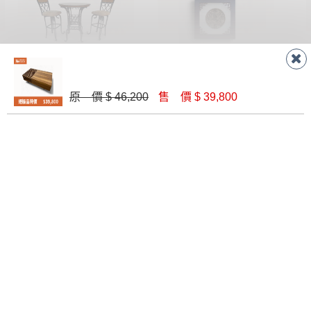
圖藍多吧檯桌+2椅
實木畫圖-招財進寶
原 價 $ 46,200
售 價 $ 39,800
$ 16,800
$ 2,900
S21#赤楊木雙人椅-雙色135CM
B3#L型機能布沙發（四人+腳椅）
$ 19,800
$ 47,800