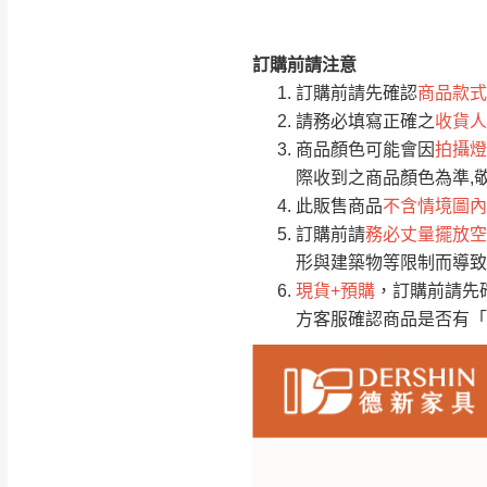
訂購前請注意
注意事項：
0
訂購前請先確認
商品款式
由於
品項繁多，
/5
請務必填寫正確之
收貨人
(0)筆
認商品是否有「
商品顏色可能會因
拍攝燈
運送地
區
若商品價格或庫存有
際收到之商品顏色為準,
接單後二日內(不
此販售商品
不含情境圖內
訂購前請
務必丈量擺放空
（線上客
服 LIN
桃園
形與建築物等限制而導致
下單前先詢問是
現貨+預購
，訂購前請先
（洽詢方式請搜尋
方客服確認商品是否有「
運送範圍：限定北
新竹
配送範圍：
苗栗至基隆；其
台北
素，導致無法配
保護物流人員的