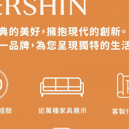
之災害警報等不可抗力情事，而危及運送人員輸送之安全，本司
開店前、閉店後時段，並送至百貨公司卸貨區為限，恕無法送至
關運送 》
家俱可聯絡當地請清潔隊回收,免付費清運專線：0800-085-71