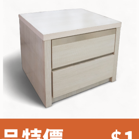
雙溪、
門、林口 
＊A108產品另收運費
裝、配送的問題，並非一般快速到貨商品，無法指定特定時間送
石碇、坪
讓你不用整天在家等貨，以節省您的寶貴時間。
送較為不易，故暫無法配送至百貨公司內部。
$ 9,000以上：免運費
$ 9,000以下：NT$500元
＊A108產品另收運費
兩聯式發票，發票將於商品完成出貨15個工作天另行寄出，另外約
$ 9,000以上：免運費
卓蘭鎮、
順延寄送。
$ 9,000以下：NT$500元
鄉
＊A108產品另收運費
請於到貨日起七日內通知本公司客服人員，我們將為您更換新品
配送天數：5~14天
之商品必須是全新狀態且完整包裝，床墊、床包、枕頭類產品需為
到貨時間：指定送貨日當天以電話聯絡確認
、廠商紙及所有附隨文件或資料之完整性)，若未依照上述方式處
幕選購商品，可能會因個人電腦螢幕的設定色差或解析度等因素，
｜周（一）配送部門固定公休無送貨｜
如因此而需退換貨，
需自付來回運費及人資成本
，請您訂購前詳
台北市、新北市地區固定每周(三)、(日)兩天收送貨