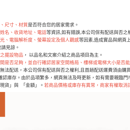
運 費 說 明
、尺寸、材質
是否符合您的居家需求。
網頁無法及時更新，如有需要購買商品，請於出發前來電或到「官方
姓名、收貨地址、電話
等資訊,如有錯誤,本公司保有配送與否之
全部
依評論高至低排列
依評論低至高排列
現貨」與 「金額」。
光、電腦解析度、螢幕設定及個人觀感
等因素,造成實品與網頁上
運送費用
異常，商家有權取消訂單。
部分網路商品恕無法更改原設計或
敬請見諒。
（請先
含例假日)，我們客服會與您電話聯絡或E-Mail通知確認訂單。
之擺設物品
， 以品名和文案介紹之商品項目為主。
間是否足夠，並自行確認居家空間格局、樓梯或電梯大小是否能
E →
@dershin
）
無法配送，本公司保有配送與否之權利,且首趟配送運費須由購
否現貨
，若未詢問下單後無現貨我們客服會再來電或E-Mail與您
確認庫存。由於品項繁多，網頁無法及時更新，如有需要親臨門市，
 L
ine ID →
@dershin
）
現貨」與 「金額」。
若商品價格或庫存有異常，商家有權取消
峨眉鄉、
至基隆，南至苗栗，偏遠地區恕無法提供運送 (詳見運送規章)
鄉、寶山
免 運 費
它地區暫不開放，如因特殊地型限制(山區、鄉、鎮、村)、樓梯
送，
本公司保有出貨的權利。
工作安全，賣家無提供吊掛服務，若需以吊車或其他的吊掛方式