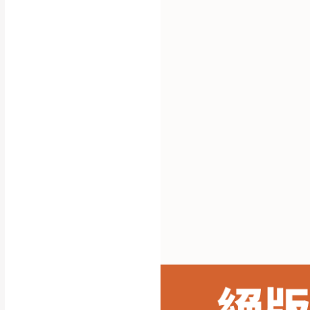
行支付。
新北
因大型傢俱有組
會再與您通知，
由於百貨公司配
基隆
發票寄送：
若您選擇三聯式或索取
送達，如遇國定假日將
苗栗
退換貨說明：
若收到不良品，
所有退回及換貨
品、附件、包裝
由於透過電腦螢
質感稍有不同，
是否合適)。