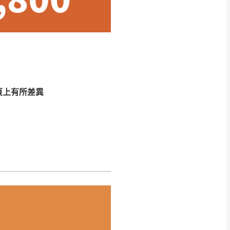
CM) 詳細尺寸以實品
in
)
，並須保持商品全新
、馬祖、澎湖地區
貨。
、居家環境不同。若屬人
先與消費者報價，消費
頁上有所差異
。
退貨之情形，我們需酌收
特定時日會給予折扣，
等因素，導致無法順利配送，
用將由買方自行支付。
17。
當天到貨前皆會再與您通知，