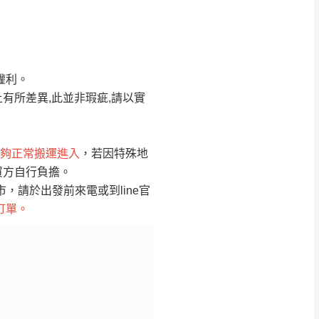
Line客服」來信確
權利。
只顯示附上圖片
只顯示附上評論
有所差異,此並非瑕疵,請以實
偏遠地區
客製，敬請見諒！
線上詢問 LINE →
@dershin
）
夠正常搬運進入
，若因特殊地
買方自行負擔。
復興鄉
聯絡
請於出發前來電或到line官
訂單。
五峰鄉、橫山、北埔鄉、尖石
。
鄉山區、新埔山區、芎林山區、
關西 玉山里
太小、無法搬運上樓等因
無
吊運，費用將由買方自