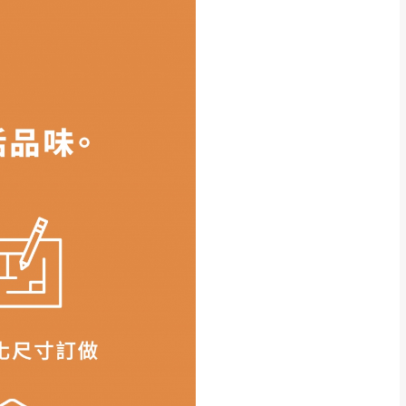
得視狀況延後或停止運送服
指定樓面。
《 如遇百貨周年慶
7