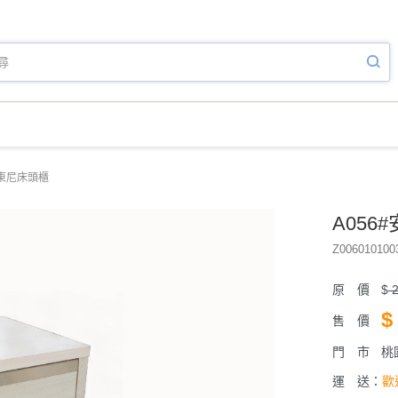
安東尼床頭櫃
A056
Z006010100
原 價
$
2
$
售 價
門 市
桃
運 送：
歡