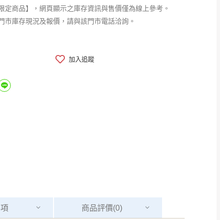
限定商品】，網頁顯示之庫存資訊與售價僅為線上參考。
門市庫存現況及報價，請與該門市電話洽詢。
加入追蹤
事項
商品
評價(0)