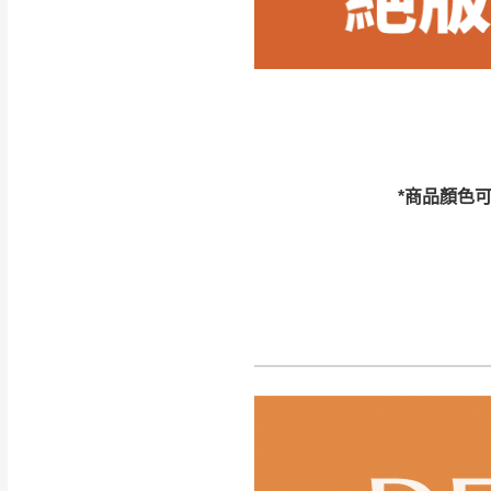
訂購前請確認商品
為主。
暫無配送地區
非因本公司問題而
：
彰化、南
（可於LINE線上詢問 →
狀態與完整包裝
@d
台北市、新北市地
本公司部份商品
加收說明
為因素導致商品
*商品顏色
者同意將會進行維
到貨7日內為鑑
退貨運費。
如欲放置營業場
其它注意事項
▪️
訂單成立
時請儘速於
本司貨車運送如因路況不
請密切注意。
本公司除了盡最大努力完
▪️
三
日內若未接獲您的匯
保護物流人員的工作安全
▪️
無回收家具服務，若需回
因大型傢俱有組裝、配送
讓您不用整天在家等貨，