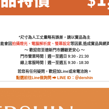
尺寸，大型物件因為人工丈量，難免會有些許誤差值(約正負0.5
需退換貨，請於收到貨7日內通知客服人員(Line@ ID：
@dersh
投、雲林、嘉義、台南、高雄、屏東、宜蘭、 花蓮、台東、金門
。鑑賞期間若發生非本司因素致使之汙損破壞，恕無法辦理退換
ershin
）
區固定每周(三)、(日)兩天收送貨，敬請見諒！
無維修服務，超過7日鑑賞期，商品使用年限，因客人使用習慣
*尺寸為人工丈量略有誤差，請以實品為主
損壞、零件短缺，則維修、搬運費用，需由消費者自行吸收(另事
可能會因
拍攝燈光、電腦解析度、螢幕設定
等因素,造成實品與網
修)。
～ 歡迎您至德新門市體驗更安心 ～
賞期(注意:鑑賞期非試用期)，若非商品品質瑕疵問題於鑑賞期內
門市營業時間｜週一至週日 9:30 - 21:30
。
線上客服時間｜週一至週五 9:30 - 18:30
所及公開場合之商品則無享有商品一年保固之服務。
若您有任何疑問，歡迎加Line或來電洽詢。
三日內完成付款，
交易恕不殺價，商品均已最低價格售出
，且在
點選
前往Line做詢問 ⮕ LINE ID：＠dershin
佳、天候惡劣、過於偏遠之山區內等，或收貨地點搬運過於困難
成配送外，視狀況保有出貨的權利。
款或轉帳通知，商品將不予保留(訂單自動取消)。
，賣家無提供吊掛服務，若需以吊車或其他的吊掛方式吊運，費
收家具可聯絡當地請清潔隊回收,免付費清運專線：0800-085-7
的問題，並非一般快速到貨商品，無法指定特定時間送達，司機
以免浪費你的寶貴時間。