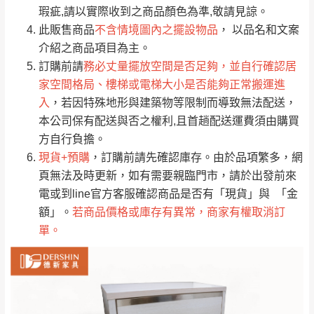
只顯示附上評論
瑕疵,請以實際收到之商品顏色為準,敬請見諒。
單。
部分網路商品恕無法更改原設計或客製，敬請
桃園
復興鄉
此販售商品
不含情境圖內之擺設物品
， 以品名和文案
見諒！
介紹之商品項目為主。
接單後二日內(不含例假日)，我們客服會與您
峨眉鄉、五峰鄉、
訂購前請
務必丈量擺放空間是否足夠，並自行確認居
電話聯絡或E-Mail通知確認訂單。
橫山、北埔鄉、尖
家空間格局、樓梯或電梯大小是否能夠正常搬運進
（線上客
服 LINE →
@dershin
）
石鄉、寶山鄉山
入
，若因特殊地形與建築物等限制而導致無法配送，
新竹
下單前先詢問是否現貨
，若未詢問下單後無
區、新埔山區、芎
本公司保有配送與否之權利,且首趟配送運費須由購買
現貨我們客服會再來電或E-Mail與您聯絡
林山區、關西 玉山
方自行負擔。
免 運
（洽詢方式請搜尋 L
ine ID →
@dershin
）
里
現貨+預購
，訂購前請先確認庫存。由於品項繁多，網
費
運送範圍：限定北至基隆，南至苗栗，偏遠
頁無法及時更新，如有需要親臨門市，請於出發前來
地區恕無法提供運送 (詳見運送規章)。
台北
無
電或到line官方客服確認商品是否有「現貨」與 「金
額」。
若商品價格或庫存有異常，商家有權取消訂
單。
雙溪、貢寮、烏
配送範圍：
來、平溪、九份、
苗栗至基隆；其它地區暫不開放，如因特殊
石門、林口 下福
＊A108產品另收運費
地型限制(山區、鄉、鎮、村)、樓梯太小、無
里、新店山區、三
新北
法搬運上樓等因素，導致無法配送，
本公司
峽山區、石碇、坪
保有出貨的權利。