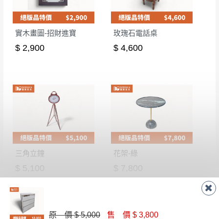
實木畫圖-招財進寶
玫瑰石電話桌
$ 2,900
$ 4,600
三角立鐘
花架-綠
$ 5,100
$ 7,800
原 價 $ 5,000
售 價 $ 3,800