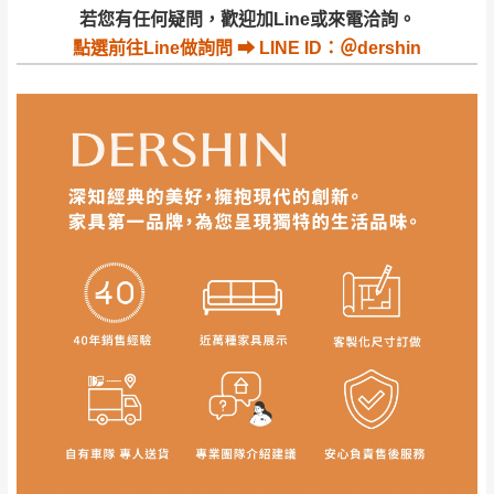
若收到不良品，請於到貨日起七日內通知本
｜周（一）配送部門固定公休無送貨｜
若您有任何疑問，歡迎加Line或來電洽詢。
公司客服人員，我們將為您更換新品，運費
點選
前往Line做詢問 ⮕ LINE ID：＠dershin
皆由本站負責，所有退回及換貨之商品必須
台北市、新北市地區固定每周(三)、(日)兩天收送貨
是全新狀態且完整包裝，床墊、床包、枕頭
類產品需為未拆封狀態(請保持商品、附件、
包裝、廠商紙及所有附隨文件或資料之完整
暫無配送地區
：
彰化、南投、雲林、嘉義、台南、高
性)，若未依照上述方式處理，恕無法接受退
雄、屏東、宜蘭、 花蓮、台東、金門、馬祖、澎湖地區
貨。
（可於LINE線上詢問 →
@dershin
）
由於透過電腦螢幕選購商品，可能會因個人
電腦螢幕的設定色差或解析度等因素， 與實
際商品的顏色、質感稍有不同，如因此而需
加收說明
退換貨，
需自付來回運費及人資成本
，請您
訂購前詳加確認。(包含商品尺寸是否合適)。
訂購前請確認商品尺寸，大型物件因為人工
丈量，難免會有些許誤差值(約正負0.5CM)
。
詳細尺寸以實品為主。
。
非因本公司問題而需退換貨，請於收到貨7日