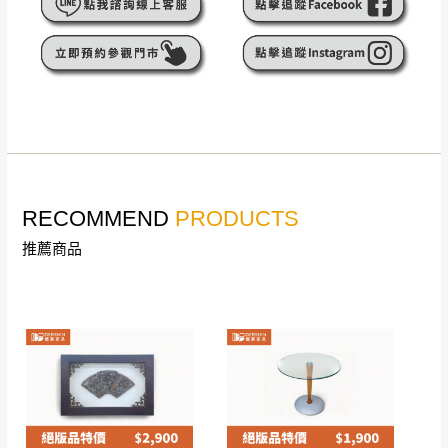
遇百貨周年慶期間，恕暫停百貨公司相關運送 》
無回收家具服務，若需回收家俱可聯絡當地請清潔隊
▪️
訂單成立
時請儘速於三日內完成付款，
交易恕不
回收,免付費清運專線：0800-085-717
殺價，商品均已最低價格售出
，且在特定時日會給
予折扣，請密切注意。
▪️
三
日內若未接獲您的匯款或轉帳通知，商品將不
予保留(訂單自動取消)。
▪️
無回收家具服務，若需回收家具可聯絡當地請清
潔隊回收,免付費清運專線：0800-085-717。
RECOMMEND
PRODUCTS
推薦商品