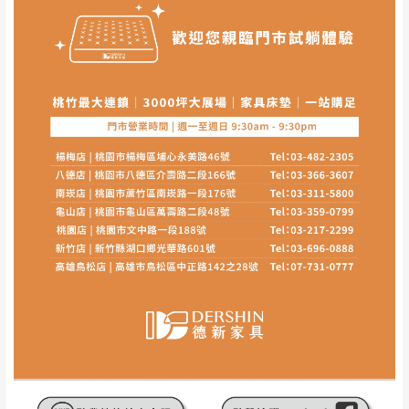
其它注意事項
內通知客服人員(Line@ ID：
@dershin
)
，並
本司貨車運送如因路況不佳、天候惡劣、過於偏遠之
須保持商品全新狀態與完整包裝。鑑賞期間
山區內等，或收貨地點搬運過於困難等因素，導致無
若發生非本司因素致使之汙損破壞，恕無法
法順利配送，本公司除了盡最大努力完成配送外，視
辦理退換貨。
狀況保有出貨的權利。
台北市、新北市地區固定每周(三)、(日)兩天
保護物流人員的工作安全，賣家無提供吊掛服務，若
收送貨，敬請見諒！
需以吊車或其他的吊掛方式吊運，費用將由買方自行
本公司部份商品無維修服務，超過7日鑑賞
支付。
期，商品使用年限，因客人使用習慣、居家
因大型傢俱有組裝、配送的問題，並非一般快速到貨
環境不同。若屬人為因素導致商品損壞、零
商品，無法指定特定時間送達，司機當天到貨前皆會
件短缺，則維修、搬運費用，需由消費者自
再與您通知，讓您不用整天在家等貨，以免浪費你的
行吸收(另事先與消費者報價，消費者同意將
寶貴時間。
會進行維修)。
如遇自然災害、政府宣布之災害警報等不可抗力情
到貨7日內為鑑賞期(注意:鑑賞期非試用期)，
事，而危及運送人員輸送之安全，本司得視狀況延後
若非商品品質瑕疵問題於鑑賞期內退貨之情
或停止運送服務。
形，我們需酌收退貨運費。
百貨公司配送暫無法配合開店前、閉店後時段，並送
如欲放置營業場所及公開場合之商品則無享
至百貨公司卸貨區為限，恕無法送至指定樓面。
《 如
有商品一年保固之服務。