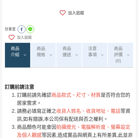
加入追蹤
分享至
加入追蹤
商品
商品
商品
注意
商品
介紹
規格
運送
事項
評價
(0)
訂購前請注意
0
注意事項：
/5
運 費 說 明
(0)筆
訂購前請先確認
商品款式、尺寸、材質
是否符合您的
由於
品項繁多，網頁無法及時更新，如有需
居家需求。
要購買商品，請於出發前來電或到「官方
請務必填寫正確之
收貨人姓名、收貨地址、電話
等資
全部
依評論高至低排列
偏遠地區
Line客服」來信確認商品是否有「現貨」與
運送地
區
運送費用
訊,如有錯誤,本公司保有配送與否之權利。
「金額」。
（請先線上詢問 LINE
依評論低至高排列
只顯示附上圖片
商品顏色可能會因
拍攝燈光、電腦解析度、螢幕設定
→
@dershin
）
及個人觀感
等因素,造成實品與網頁上有所差異,此並非
若商品價格或庫存有異常，商家有權取消訂