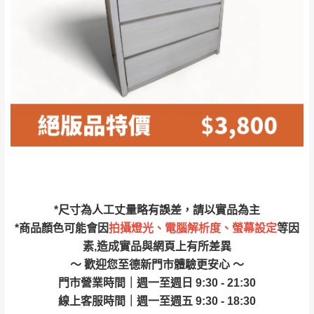
林、福隆、淡水山
保護物流人員的工作安全，賣家無提供吊掛
區、北投湖山路、
服務，若需以吊車或其他的吊掛方式吊運，
深坑山區
費用將由買方自行支付。
$ 9,000以上：免
因大型傢俱有組裝、配送的問題，並非一般
運費
快速到貨商品，無法指定特定時間送達，司
基隆
$ 9,000以下：
基隆山區
機當天到貨前皆會再與您通知，讓你不用整
NT$500元
天在家等貨，以節省您的寶貴時間。
＊A108產品另收運費
由於百貨公司配送較為不易，故暫無法配送
$ 9,000以上：免
至百貨公司內部。
卓蘭鎮、三灣、通
運費
霄山區、西湖、泰
苗栗
$ 9,000以下：
安鄉、大湖鄉、頭
發票寄送：
*尺寸為人工丈量略有誤差，請以實品為主
NT$500元
屋、獅潭鄉
若您選擇三聯式或索取兩聯式發票，發票將於商品
*商品顏色可能會因
拍攝燈光、電腦解析度、螢幕設定
等因
＊A108產品另收運費
完成出貨15個工作天另行寄出，另外約加上2~7個
素,造成實品與網頁上有所差異
工作天內送達，如遇國定假日將順延寄送。
～ 歡迎您至德新門市體驗更安心 ～
配送天數：5~14天
門市營業時間｜週一至週日 9:30 - 21:30
到貨時間：指定送貨日當天以電話聯絡確認
退換貨說明：
線上客服時間｜週一至週五 9:30 - 18:30