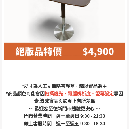
林、福隆、淡水山
保護物流人員的工作安全，賣家無提供吊掛
區、北投湖山路、
服務，若需以吊車或其他的吊掛方式吊運，
深坑山區
費用將由買方自行支付。
$ 9,000以上：免
因大型傢俱有組裝、配送的問題，並非一般
運費
快速到貨商品，無法指定特定時間送達，司
基隆
$ 9,000以下：
基隆山區
機當天到貨前皆會再與您通知，讓你不用整
NT$500元
天在家等貨，以節省您的寶貴時間。
＊A108產品另收運費
由於百貨公司配送較為不易，故暫無法配送
$ 9,000以上：免
至百貨公司內部。
卓蘭鎮、三灣、通
運費
霄山區、西湖、泰
苗栗
$ 9,000以下：
安鄉、大湖鄉、頭
發票寄送：
*尺寸為人工丈量略有誤差，請以實品為主
NT$500元
屋、獅潭鄉
若您選擇三聯式或索取兩聯式發票，發票將於商品
*商品顏色可能會因
拍攝燈光、電腦解析度、螢幕設定
等因
＊A108產品另收運費
完成出貨15個工作天另行寄出，另外約加上2~7個
素,造成實品與網頁上有所差異
工作天內送達，如遇國定假日將順延寄送。
～ 歡迎您至德新門市體驗更安心 ～
配送天數：5~14天
門市營業時間｜週一至週日 9:30 - 21:30
到貨時間：指定送貨日當天以電話聯絡確認
退換貨說明：
線上客服時間｜週一至週五 9:30 - 18:30