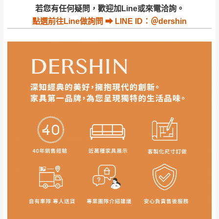
若收到不良品，請於到貨日起七日內通知本
｜周（一）配送部門固定公休無送貨｜
若您有任何疑問，歡迎加Line或來電洽詢。
公司客服人員，我們將為您更換新品，運費
點選
前往Line做詢問 ⮕ LINE ID：＠dershin
皆由本站負責，所有退回及換貨之商品必須
台北市、新北市地區固定每周(三)、(日)兩天收送貨
是全新狀態且完整包裝，床墊、床包、枕頭
類產品需為未拆封狀態(請保持商品、附件、
包裝、廠商紙及所有附隨文件或資料之完整
暫無配送地區
：
彰化、南投、雲林、嘉義、台南、高
性)，若未依照上述方式處理，恕無法接受退
雄、屏東、宜蘭、 花蓮、台東、金門、馬祖、澎湖地區
貨。
（可於LINE線上詢問 →
@dershin
）
由於透過電腦螢幕選購商品，可能會因個人
電腦螢幕的設定色差或解析度等因素， 與實
際商品的顏色、質感稍有不同，如因此而需
加收說明
退換貨，
需自付來回運費及人資成本
，請您
訂購前詳加確認。(包含商品尺寸是否合適)。
訂購前請確認商品尺寸，大型物件因為人工
丈量，難免會有些許誤差值(約正負0.5CM)
。
詳細尺寸以實品為主。
。
非因本公司問題而需退換貨，請於收到貨7日