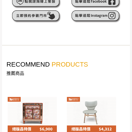
遇百貨周年慶期間，恕暫停百貨公司相關運送 》
無回收家具服務，若需回收家俱可聯絡當地請清潔隊
▪️
訂單成立
時請儘速於三日內完成付款，
交易恕不
回收,免付費清運專線：0800-085-717
殺價，商品均已最低價格售出
，且在特定時日會給
予折扣，請密切注意。
▪️
三
日內若未接獲您的匯款或轉帳通知，商品將不
予保留(訂單自動取消)。
▪️
無回收家具服務，若需回收家具可聯絡當地請清
潔隊回收,免付費清運專線：0800-085-717。
RECOMMEND
PRODUCTS
推薦商品