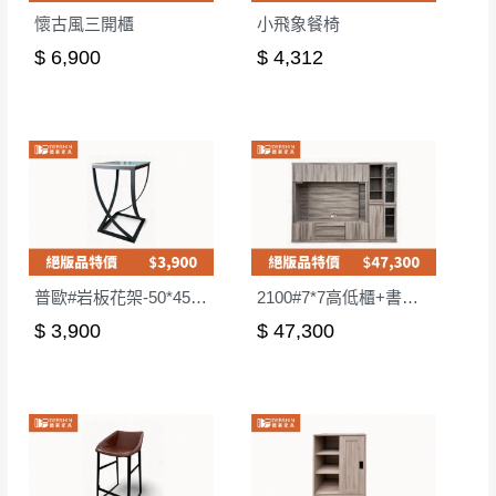
懷古風三開櫃
小飛象餐椅
$ 6,900
$ 4,312
普歐#岩板花架-50*45*75cm
2100#7*7高低櫃+書櫃（右開）
$ 3,900
$ 47,300