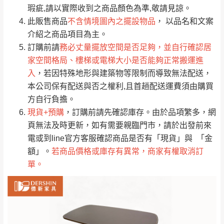
只顯示附上評論
瑕疵,請以實際收到之商品顏色為準,敬請見諒。
單。
部分網路商品恕無法更改原設計或客製，敬請
桃園
復興鄉
此販售商品
不含情境圖內之擺設物品
， 以品名和文案
見諒！
介紹之商品項目為主。
接單後二日內(不含例假日)，我們客服會與您
峨眉鄉、五峰鄉、
訂購前請
務必丈量擺放空間是否足夠，並自行確認居
電話聯絡或E-Mail通知確認訂單。
橫山、北埔鄉、尖
家空間格局、樓梯或電梯大小是否能夠正常搬運進
（線上客
服 LINE →
@dershin
）
石鄉、寶山鄉山
入
，若因特殊地形與建築物等限制而導致無法配送，
新竹
下單前先詢問是否現貨
，若未詢問下單後無
區、新埔山區、芎
本公司保有配送與否之權利,且首趟配送運費須由購買
現貨我們客服會再來電或E-Mail與您聯絡
林山區、關西 玉山
方自行負擔。
免 運
（洽詢方式請搜尋 L
ine ID →
@dershin
）
里
現貨+預購
，訂購前請先確認庫存。由於品項繁多，網
費
運送範圍：限定北至基隆，南至苗栗，偏遠
頁無法及時更新，如有需要親臨門市，請於出發前來
地區恕無法提供運送 (詳見運送規章)。
台北
無
電或到line官方客服確認商品是否有「現貨」與 「金
額」。
若商品價格或庫存有異常，商家有權取消訂
單。
雙溪、貢寮、烏
配送範圍：
來、平溪、九份、
苗栗至基隆；其它地區暫不開放，如因特殊
石門、林口 下福
＊A108產品另收運費
地型限制(山區、鄉、鎮、村)、樓梯太小、無
里、新店山區、三
新北
法搬運上樓等因素，導致無法配送，
本公司
峽山區、石碇、坪
保有出貨的權利。