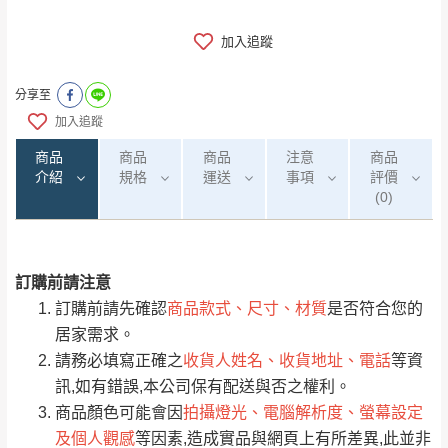
加入追蹤
分享至
加入追蹤
商品
商品
商品
注意
商品
介紹
規格
運送
事項
評價
(0)
訂購前請注意
0
注意事項：
/5
運 費 說 明
(0)筆
訂購前請先確認
商品款式、尺寸、材質
是否符合您的
由於
品項繁多，網頁無法及時更新，如有需
居家需求。
要購買商品，請於出發前來電或到「官方
請務必填寫正確之
收貨人姓名、收貨地址、電話
等資
全部
依評論高至低排列
偏遠地區
Line客服」來信確認商品是否有「現貨」與
運送地
區
運送費用
訊,如有錯誤,本公司保有配送與否之權利。
「金額」。
（請先線上詢問 LINE
依評論低至高排列
只顯示附上圖片
商品顏色可能會因
拍攝燈光、電腦解析度、螢幕設定
→
@dershin
）
及個人觀感
等因素,造成實品與網頁上有所差異,此並非
若商品價格或庫存有異常，商家有權取消訂