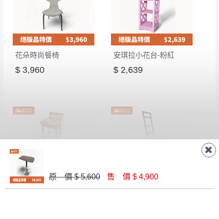
花朵時尚餐椅
安琪拉小花台-粉紅
$ 3,960
$ 2,639
全柚木旋轉吧檯椅
現代#斜擺架
原 價 $ 5,600
售 價 $ 4,900
$ 4,500
$ 7,480