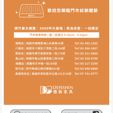
其它注意事項
內通知客服人員(Line@ ID：
@dershin
)
，並
本司貨車運送如因路況不佳、天候惡劣、過於偏遠之
須保持商品全新狀態與完整包裝。鑑賞期間
山區內等，或收貨地點搬運過於困難等因素，導致無
若發生非本司因素致使之汙損破壞，恕無法
法順利配送，本公司除了盡最大努力完成配送外，視
辦理退換貨。
狀況保有出貨的權利。
台北市、新北市地區固定每周(三)、(日)兩天
保護物流人員的工作安全，賣家無提供吊掛服務，若
收送貨，敬請見諒！
需以吊車或其他的吊掛方式吊運，費用將由買方自行
本公司部份商品無維修服務，超過7日鑑賞
支付。
期，商品使用年限，因客人使用習慣、居家
因大型傢俱有組裝、配送的問題，並非一般快速到貨
環境不同。若屬人為因素導致商品損壞、零
商品，無法指定特定時間送達，司機當天到貨前皆會
件短缺，則維修、搬運費用，需由消費者自
再與您通知，讓您不用整天在家等貨，以免浪費你的
行吸收(另事先與消費者報價，消費者同意將
寶貴時間。
會進行維修)。
如遇自然災害、政府宣布之災害警報等不可抗力情
到貨7日內為鑑賞期(注意:鑑賞期非試用期)，
事，而危及運送人員輸送之安全，本司得視狀況延後
若非商品品質瑕疵問題於鑑賞期內退貨之情
或停止運送服務。
形，我們需酌收退貨運費。
百貨公司配送暫無法配合開店前、閉店後時段，並送
如欲放置營業場所及公開場合之商品則無享
至百貨公司卸貨區為限，恕無法送至指定樓面。
《 如
有商品一年保固之服務。