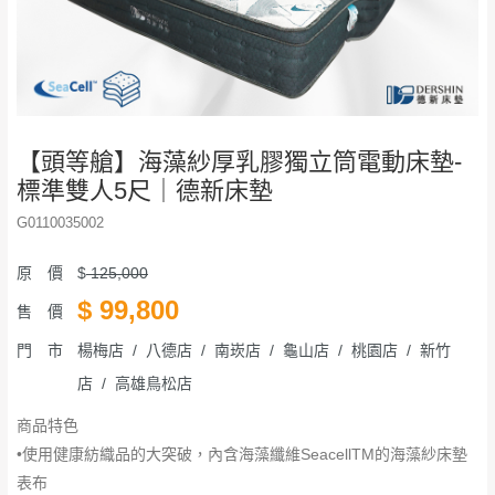
【頭等艙】海藻紗厚乳膠獨立筒電動床墊-
標準雙人5尺｜德新床墊
G0110035002
原 價
$
125,000
$
99,800
售 價
門 市
楊梅店 / 八德店 / 南崁店 / 龜山店 / 桃園店 / 新竹
店 / 高雄鳥松店
商品特色
•使用健康紡織品的大突破，內含海藻纖維SeacellTM的海藻紗床墊
表布