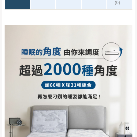
(0)
0
注意事項：
/5
運 費 說 明
(0)筆
由於
品項繁多，網頁無法及時更新，如有需
要購買商品，請於出發前來電或到「官方
全部
依評論高至低排列
偏遠地區
Line客服」來信確認商品是否有「現貨」與
運送地
區
運送費用
「金額」。
（請先線上詢問 LINE
依評論低至高排列
只顯示附上圖片
→
@dershin
）
若商品價格或庫存有異常，商家有權取消訂
只顯示附上評論
單。
部分網路商品恕無法更改原設計或客製，敬請
桃園
復興鄉
見諒！
接單後二日內(不含例假日)，我們客服會與您
峨眉鄉、五峰鄉、
電話聯絡或E-Mail通知確認訂單。
橫山、北埔鄉、尖
（線上客
服 LINE →
@dershin
）
石鄉、寶山鄉山
新竹
下單前先詢問是否現貨
，若未詢問下單後無
區、新埔山區、芎
現貨我們客服會再來電或E-Mail與您聯絡