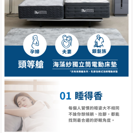
林山區、關西 玉山
免 運
（洽詢方式請搜尋 L
ine ID →
@dershin
）
里
費
運送範圍：限定北至基隆，南至苗栗，偏遠
地區恕無法提供運送 (詳見運送規章)。
台北
無
雙溪、貢寮、烏
配送範圍：
來、平溪、九份、
苗栗至基隆；其它地區暫不開放，如因特殊
石門、林口 下福
＊A108產品另收運費
地型限制(山區、鄉、鎮、村)、樓梯太小、無
里、新店山區、三
新北
法搬運上樓等因素，導致無法配送，
本公司
峽山區、石碇、坪
保有出貨的權利。
林、福隆、淡水山
保護物流人員的工作安全，賣家無提供吊掛
區、北投湖山路、
服務，若需以吊車或其他的吊掛方式吊運，
深坑山區
費用將由買方自行支付。
$ 9,000以上：免
因大型傢俱有組裝、配送的問題，並非一般
運費
快速到貨商品，無法指定特定時間送達，司
基隆
$ 9,000以下：
基隆山區
機當天到貨前皆會再與您通知，讓你不用整
NT$500元
天在家等貨，以節省您的寶貴時間。