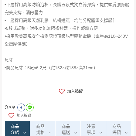
•下層採用高級防焰泡棉，長纖五段式獨立筒彈簧，提供頭肩腰臀腿
完美支撐，消除壓力
•上層採用高級天然乳膠，結構透氣，均勻分配體重支撐感佳
•5段式調整，附多功能無限遙控器，操作輕鬆方便
•採用歐美高規安全檢測認證頂級船型驅動電機（電壓為110~240V
全電壓供應）
尺寸
•商品尺寸：5尺x6.2尺（寬152×深188×高31cm）
加入追蹤
分享至
加入追蹤
商品
商品
商品
注意
商品
介紹
規格
運送
事項
評價