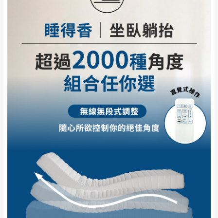
（可於LINE線上詢問 →
@dershin
）
由於透過電腦螢幕選購商品，可能會因個人
電腦螢幕的設定色差或解析度等因素， 與實
際商品的顏色、質感稍有不同，如因此而需
加收說明
退換貨，
需自付來回運費及人資成本
，請您
訂購前詳加確認。(包含商品尺寸是否合適)。
訂購前請確認商品尺寸，大型物件因為人工
丈量，難免會有些許誤差值(約正負0.5CM)
。
詳細尺寸以實品為主。
。
非因本公司問題而需退換貨，請於收到貨7日
其它注意事項
內通知客服人員(Line@ ID：
@dershin
)
，並
本司貨車運送如因路況不佳、天候惡劣、過於偏遠之
須保持商品全新狀態與完整包裝。鑑賞期間
山區內等，或收貨地點搬運過於困難等因素，導致無
若發生非本司因素致使之汙損破壞，恕無法
法順利配送，本公司除了盡最大努力完成配送外，視
辦理退換貨。
狀況保有出貨的權利。
台北市、新北市地區固定每周(三)、(日)兩天
保護物流人員的工作安全，賣家無提供吊掛服務，若
收送貨，敬請見諒！
需以吊車或其他的吊掛方式吊運，費用將由買方自行
本公司部份商品無維修服務，超過7日鑑賞