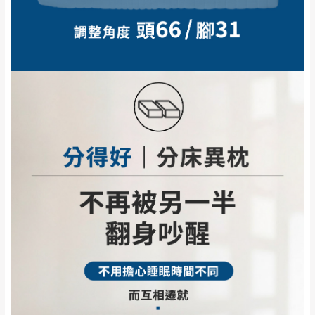
支付。
期，商品使用年限，因客人使用習慣、居家
因大型傢俱有組裝、配送的問題，並非一般快速到貨
環境不同。若屬人為因素導致商品損壞、零
商品，無法指定特定時間送達，司機當天到貨前皆會
件短缺，則維修、搬運費用，需由消費者自
再與您通知，讓您不用整天在家等貨，以免浪費你的
行吸收(另事先與消費者報價，消費者同意將
寶貴時間。
會進行維修)。
如遇自然災害、政府宣布之災害警報等不可抗力情
到貨7日內為鑑賞期(注意:鑑賞期非試用期)，
事，而危及運送人員輸送之安全，本司得視狀況延後
若非商品品質瑕疵問題於鑑賞期內退貨之情
或停止運送服務。
形，我們需酌收退貨運費。
百貨公司配送暫無法配合開店前、閉店後時段，並送
如欲放置營業場所及公開場合之商品則無享
至百貨公司卸貨區為限，恕無法送至指定樓面。
《 如
有商品一年保固之服務。
遇百貨周年慶期間，恕暫停百貨公司相關運送 》
無回收家具服務，若需回收家俱可聯絡當地請清潔隊
▪️
訂單成立
時請儘速於三日內完成付款，
交易恕不
回收,免付費清運專線：0800-085-717
殺價，商品均已最低價格售出
，且在特定時日會給
予折扣，請密切注意。
▪️
三
日內若未接獲您的匯款或轉帳通知，商品將不
予保留(訂單自動取消)。
▪️
無回收家具服務，若需回收家具可聯絡當地請清