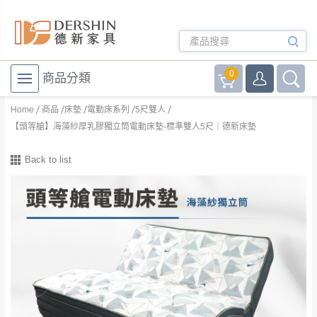
0
商品分類
Home
商品
床墊
電動床系列
5尺雙人
【頭等艙】海藻紗厚乳膠獨立筒電動床墊-標準雙人5尺｜德新床墊
Back to list