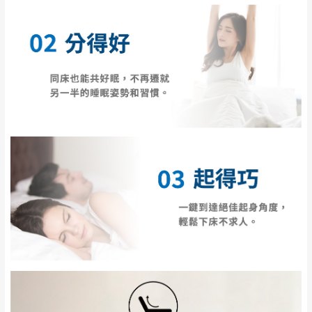
＊A108產品另收運費
由於百貨公司配送較為不易，故暫無法配送
$ 9,000以上：免
至百貨公司內部。
卓蘭鎮、三灣、通
運費
霄山區、西湖、泰
苗栗
$ 9,000以下：
安鄉、大湖鄉、頭
發票寄送：
NT$500元
屋、獅潭鄉
若您選擇三聯式或索取兩聯式發票，發票將於商品
＊A108產品另收運費
完成出貨15個工作天另行寄出，另外約加上2~7個
工作天內送達，如遇國定假日將順延寄送。
配送天數：5~14天
到貨時間：指定送貨日當天以電話聯絡確認
退換貨說明：
若收到不良品，請於到貨日起七日內通知本
｜周（一）配送部門固定公休無送貨｜
公司客服人員，我們將為您更換新品，運費
皆由本站負責，所有退回及換貨之商品必須
台北市、新北市地區固定每周(三)、(日)兩天收送貨
是全新狀態且完整包裝，床墊、床包、枕頭
類產品需為未拆封狀態(請保持商品、附件、
包裝、廠商紙及所有附隨文件或資料之完整
暫無配送地區
：
彰化、南投、雲林、嘉義、台南、高
性)，若未依照上述方式處理，恕無法接受退
雄、屏東、宜蘭、 花蓮、台東、金門、馬祖、澎湖地區
貨。