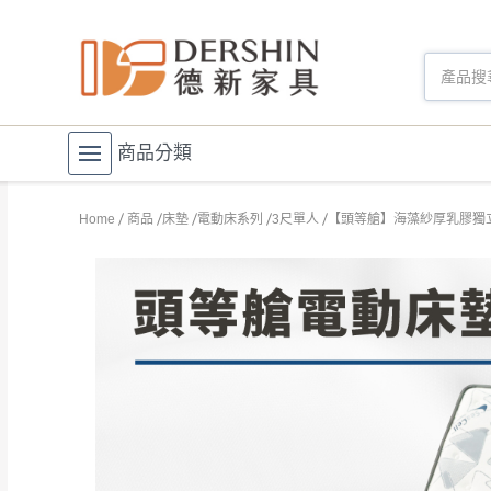
商品分類
Home
商品
床墊
電動床系列
3尺單人
【頭等艙】海藻紗厚乳膠獨