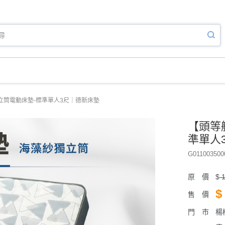
立筒電動床墊-標準單人3尺｜德新床墊
【頭等
準單人
G011003500
原 價
$
1
$
售 價
門 市
楊