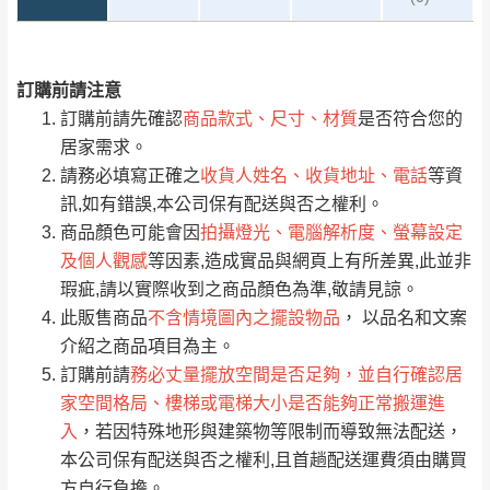
訂購前請注意
0
注意事項：
/5
運 費 說 明
(0)筆
訂購前請先確認
商品款式、尺寸、材質
是否符合您的
由於
品項繁多，網頁無法及時更新，如有需
居家需求。
要購買商品，請於出發前來電或到「官方
請務必填寫正確之
收貨人姓名、收貨地址、電話
等資
全部
依評論高至低排列
偏遠地區
Line客服」來信確認商品是否有「現貨」與
運送地
區
運送費用
訊,如有錯誤,本公司保有配送與否之權利。
「金額」。
（請先線上詢問 LINE
依評論低至高排列
只顯示附上圖片
商品顏色可能會因
拍攝燈光、電腦解析度、螢幕設定
→
@dershin
）
及個人觀感
等因素,造成實品與網頁上有所差異,此並非
若商品價格或庫存有異常，商家有權取消訂
只顯示附上評論
瑕疵,請以實際收到之商品顏色為準,敬請見諒。
單。
部分網路商品恕無法更改原設計或客製，敬請
桃園
復興鄉
此販售商品
不含情境圖內之擺設物品
， 以品名和文案
見諒！
介紹之商品項目為主。
接單後二日內(不含例假日)，我們客服會與您
峨眉鄉、五峰鄉、
訂購前請
務必丈量擺放空間是否足夠，並自行確認居
電話聯絡或E-Mail通知確認訂單。
橫山、北埔鄉、尖
家空間格局、樓梯或電梯大小是否能夠正常搬運進
（線上客
服 LINE →
@dershin
）
石鄉、寶山鄉山
入
，若因特殊地形與建築物等限制而導致無法配送，
新竹
下單前先詢問是否現貨
，若未詢問下單後無
區、新埔山區、芎
本公司保有配送與否之權利,且首趟配送運費須由購買
現貨我們客服會再來電或E-Mail與您聯絡
林山區、關西 玉山
方自行負擔。