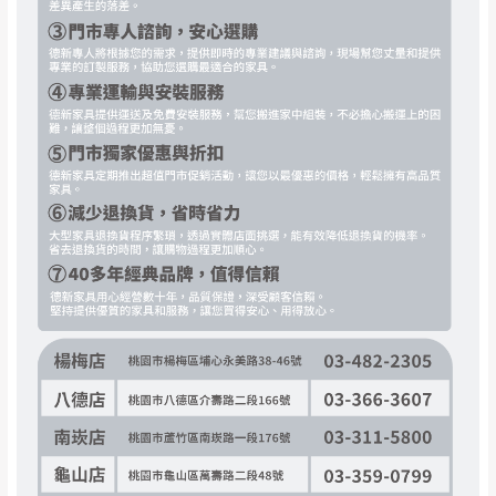
期，商品使用年限，因客人使用習慣、居家
因大型傢俱有組裝、配送的問題，並非一般快速到貨
環境不同。若屬人為因素導致商品損壞、零
商品，無法指定特定時間送達，司機當天到貨前皆會
件短缺，則維修、搬運費用，需由消費者自
再與您通知，讓您不用整天在家等貨，以免浪費你的
行吸收(另事先與消費者報價，消費者同意將
寶貴時間。
會進行維修)。
如遇自然災害、政府宣布之災害警報等不可抗力情
到貨7日內為鑑賞期(注意:鑑賞期非試用期)，
事，而危及運送人員輸送之安全，本司得視狀況延後
若非商品品質瑕疵問題於鑑賞期內退貨之情
或停止運送服務。
形，我們需酌收退貨運費。
百貨公司配送暫無法配合開店前、閉店後時段，並送
如欲放置營業場所及公開場合之商品則無享
至百貨公司卸貨區為限，恕無法送至指定樓面。
《 如
有商品一年保固之服務。
遇百貨周年慶期間，恕暫停百貨公司相關運送 》
無回收家具服務，若需回收家俱可聯絡當地請清潔隊
▪️
訂單成立
時請儘速於三日內完成付款，
交易恕不
回收,免付費清運專線：0800-085-717
殺價，商品均已最低價格售出
，且在特定時日會給
予折扣，請密切注意。
▪️
三
日內若未接獲您的匯款或轉帳通知，商品將不
予保留(訂單自動取消)。
▪️
無回收家具服務，若需回收家具可聯絡當地請清