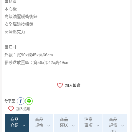
🟧材質
木心板
高級油壓緩衝後鈕
安全彈跳按鈕鎖
高清壓克力
🟧尺寸
外觀：寬90x深45x高66cm
貓砂盆放置區：寬56x深42x高49cm
加入追蹤
分享至
加入追蹤
商品
商品
商品
注意
商品
介紹
規格
運送
事項
評價
(0)