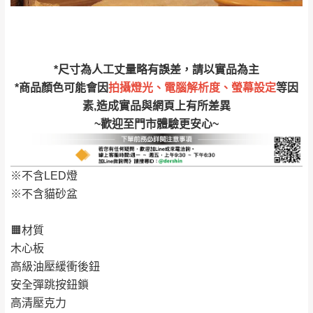
由於百貨公司配送較為不易，故暫無法配送
$ 9,000以上：免
至百貨公司內部。
卓蘭鎮、三灣、通
運費
霄山區、西湖、泰
苗栗
$ 9,000以下：
安鄉、大湖鄉、頭
發票寄送：
*尺寸為人工丈量略有誤差，請以實品為主
NT$500元
屋、獅潭鄉
若您選擇三聯式或索取兩聯式發票，發票將於商品
*商品顏色可能會因
拍攝燈光、電腦解析度、螢幕設定
等因
＊A108產品另收運費
完成出貨15個工作天另行寄出，另外約加上2~7個
素,造成實品與網頁上有所差異
工作天內送達，如遇國定假日將順延寄送。
~歡迎至門市體驗更安心~
配送天數：5~14天
到貨時間：指定送貨日當天以電話聯絡確認
退換貨說明：
※不含LED燈
若收到不良品，請於到貨日起七日內通知本
｜周（一）配送部門固定公休無送貨｜
※不含貓砂盆
公司客服人員，我們將為您更換新品，運費
皆由本站負責，所有退回及換貨之商品必須
台北市、新北市地區固定每周(三)、(日)兩天收送貨
🟧材質
是全新狀態且完整包裝，床墊、床包、枕頭
木心板
類產品需為未拆封狀態(請保持商品、附件、
高級油壓緩衝後鈕
包裝、廠商紙及所有附隨文件或資料之完整
暫無配送地區
：
彰化、南投、雲林、嘉義、台南、高
安全彈跳按鈕鎖
性)，若未依照上述方式處理，恕無法接受退
雄、屏東、宜蘭、 花蓮、台東、金門、馬祖、澎湖地區
高清壓克力
貨。
（可於LINE線上詢問 →
@dershin
）