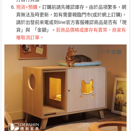
免 運
（洽詢方式請搜尋 L
ine ID →
@dershin
）
里
現貨+預購
，訂購前請先確認庫存。由於品項繁多，網
費
運送範圍：限定北至基隆，南至苗栗，偏遠
頁無法及時更新，如有需要親臨門市(或於網上訂購)，
地區恕無法提供運送 (詳見運送規章)。
台北
無
請於出發前來電或到line官方客服確認商品是否有「現
貨」與 「金額」。
若商品價格或庫存有異常，商家有
權取消訂單。
雙溪、貢寮、烏
配送範圍：
來、平溪、九份、
苗栗至基隆；其它地區暫不開放，如因特殊
石門、林口 下福
＊A108產品另收運費
地型限制(山區、鄉、鎮、村)、樓梯太小、無
里、新店山區、三
新北
法搬運上樓等因素，導致無法配送，
本公司
峽山區、石碇、坪
保有出貨的權利。
林、福隆、淡水山
保護物流人員的工作安全，賣家無提供吊掛
區、北投湖山路、
服務，若需以吊車或其他的吊掛方式吊運，
深坑山區
費用將由買方自行支付。
$ 9,000以上：免
因大型傢俱有組裝、配送的問題，並非一般
運費
快速到貨商品，無法指定特定時間送達，司
基隆
$ 9,000以下：
基隆山區
機當天到貨前皆會再與您通知，讓你不用整
NT$500元
天在家等貨，以節省您的寶貴時間。
＊A108產品另收運費