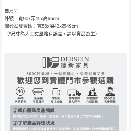
由於透過電腦螢幕選購商品，可能會因個人
🟧尺寸
電腦螢幕的設定色差或解析度等因素， 與實
外觀：寬90x深45x高66cm
際商品的顏色、質感稍有不同，如因此而需
加收說明
貓砂盆放置區：寬56x深42x高49cm
退換貨，
需自付來回運費及人資成本
，請您
（*尺寸為人工丈量略有誤差，請以實品為主）
訂購前詳加確認。(包含商品尺寸是否合適)。
訂購前請確認商品尺寸，大型物件因為人工
丈量，難免會有些許誤差值(約正負0.5CM)
。
詳細尺寸以實品為主。
。
非因本公司問題而需退換貨，請於收到貨7日
其它注意事項
內通知客服人員(Line@ ID：
@dershin
)
，並
本司貨車運送如因路況不佳、天候惡劣、過於偏遠之
須保持商品全新狀態與完整包裝。鑑賞期間
山區內等，或收貨地點搬運過於困難等因素，導致無
若發生非本司因素致使之汙損破壞，恕無法
法順利配送，本公司除了盡最大努力完成配送外，視
辦理退換貨。
狀況保有出貨的權利。
台北市、新北市地區固定每周(三)、(日)兩天
保護物流人員的工作安全，賣家無提供吊掛服務，若
收送貨，敬請見諒！
需以吊車或其他的吊掛方式吊運，費用將由買方自行
本公司部份商品無維修服務，超過7日鑑賞
支付。