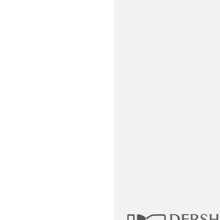
行支付。
新北
因大型傢俱有組
會再與您通知，
由於百貨公司配
基隆
發票寄送：
若您選擇三聯式或索取
送達，如遇國定假日將
苗栗
退換貨說明：
若收到不良品，
所有退回及換貨
品、附件、包裝
由於透過電腦螢
質感稍有不同，
是否合適)。