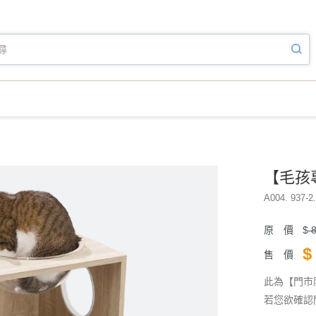
【毛孩
A004. 937-2
原 價
$
8
$
售 價
此為【門市
若您欲確認