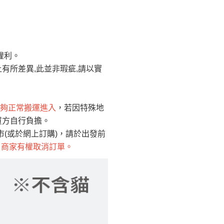
Line客服」來信確
權利。
只顯示附上圖片
只顯示附上評論
有所差異,此並非瑕疵,請以實
偏遠地區
客製，敬請見諒！
線上詢問 LINE →
@dershin
）
夠正常搬運進入
，若因特殊地
買方自行負擔。
復興鄉
聯絡
(或於網上訂購)，請於出發前
，商家有權取消訂單。
五峰鄉、橫山、北埔鄉、尖石
。
鄉山區、新埔山區、芎林山區、
關西 玉山里
太小、無法搬運上樓等因
無
吊運，費用將由買方自