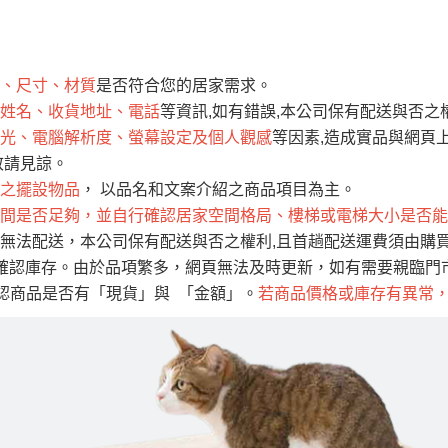
運 費 說 明
、尺寸、材質
是否符合您的居家需求。
網頁無法及時更新，如有需要購買商品，請於出發前來電或到「官方
姓名、收貨地址、電話
等資訊,如有錯誤,本公司保有配送與否之
全部
依評論高至低排列
依評論低至高排列
現貨」與 「金額」。
光、電腦解析度、螢幕設定及個人觀感
等因素,造成實品與網頁上
運送費用
異常，商家有權取消訂單。
部分網路商品恕無法更改原設計或
敬請見諒。
（請先
含例假日)，我們客服會與您電話聯絡或E-Mail通知確認訂單。
之擺設物品
， 以品名和文案介紹之商品項目為主。
間是否足夠，並自行確認居家空間格局、樓梯或電梯大小是否能
E →
@dershin
）
無法配送，本公司保有配送與否之權利,且首趟配送運費須由購
否現貨
，若未詢問下單後無現貨我們客服會再來電或E-Mail與您
確認庫存。由於品項繁多，網頁無法及時更新，如有需要親臨門市
 L
ine ID →
@dershin
）
確認商品是否有「現貨」與 「金額」。
若商品價格或庫存有異常
峨眉鄉、
至基隆，南至苗栗，偏遠地區恕無法提供運送 (詳見運送規章)
鄉、寶山
免 運 費
它地區暫不開放，如因特殊地型限制(山區、鄉、鎮、村)、樓梯
送，
本公司保有出貨的權利。
工作安全，賣家無提供吊掛服務，若需以吊車或其他的吊掛方式