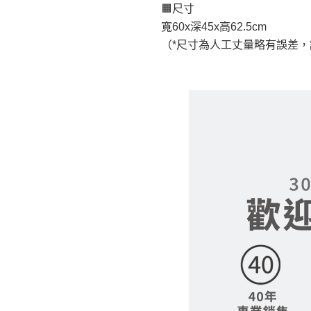
🟧尺寸
如遇自然災害、政府宣布
寬60x深45x高62.5cm
務。
（*尺寸為人工丈量略有誤差
百貨公司配送暫無法配合
期間，恕暫停百貨公司相
無回收家具服務，若需回收