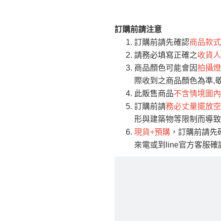
訂購前請注意
注意事項：
0
訂購前請先確認
商品款式
由於
品項繁多，
/5
請務必填寫正確之
收貨人
(0)筆
認商品是否有「
商品顏色可能會因
拍攝燈
運送地
區
若商品價格或庫存有
際收到之商品顏色為準,
接單後二日內(不
此販售商品
不含情境圖內
訂購前請
務必丈量擺放空
（線上客
服 LIN
桃園
形與建築物等限制而導致
下單前先詢問是
現貨+預購
，訂購前請先
（洽詢方式請搜尋
來電或到line官方客服
運送範圍：限定北
新竹
配送範圍：
苗栗至基隆；其
台北
素，導致無法配
保護物流人員的