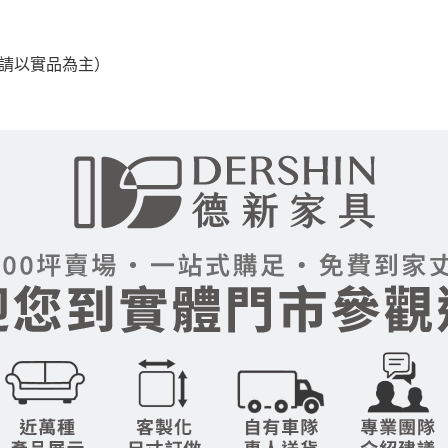
之災害警報等不可抗力情事，而危及運送人員輸送之安全，本司
，請以實品為主）
開店前、閉店後時段，並送至百貨公司卸貨區為限，恕無法送至
關運送 》
家俱可聯絡當地請清潔隊回收,免付費清運專線：0800-085-71