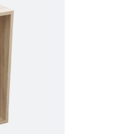
貢寮、烏來、平溪、九份、石
下福里、新店山區、三峽山區、
達，司機當天到貨前皆
林、福隆、淡水山區、北投湖山
路、深坑山區
基隆山區
加上2~7個工作天內
三灣、通霄山區、西湖、泰安
、大湖鄉、頭屋、獅潭鄉
，運費皆由本站負責，
未拆封狀態(請保持商
理，恕無法接受退貨。
 與實際商品的顏色、
加確認。(包含商品尺寸