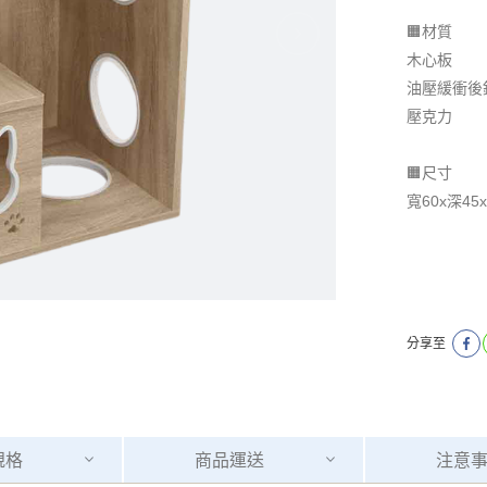
🟧材質
木心板
油壓緩衝後
壓克力
🟧尺寸
寬60x深45x
分享至
規格
商品
運送
注意