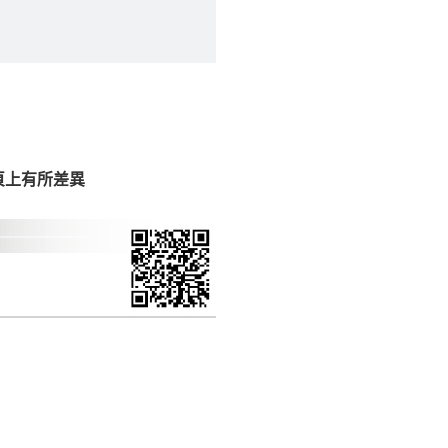
CM) 詳細尺寸以實品
in
)
，並須保持商品全新
、馬祖、澎湖地區
貨。
、居家環境不同。若屬人
先與消費者報價，消費
頁上有所差異
。
退貨之情形，我們需酌收
特定時日會給予折扣，
等因素，導致無法順利配送，
用將由買方自行支付。
17。
當天到貨前皆會再與您通知，