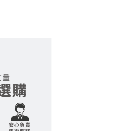
得視狀況延後或停止運送服
指定樓面。
《 如遇百貨周年慶
7