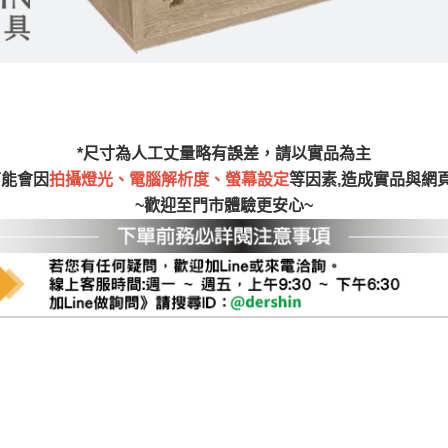
尺寸，大型物件因為人工丈量，難免會有些許誤差值(約正負0.5
需退換貨，請於收到貨7日內通知客服人員(Line@ ID：
@dersh
投、雲林、嘉義、台南、高雄、屏東、宜蘭、 花蓮、台東、金門
。鑑賞期間若發生非本司因素致使之汙損破壞，恕無法辦理退換
ershin
）
區固定每周(三)、(日)兩天收送貨，敬請見諒！
無維修服務，超過7日鑑賞期，商品使用年限，因客人使用習慣
*尺寸為人工丈量略有誤差，請以實品為主
損壞、零件短缺，則維修、搬運費用，需由消費者自行吸收(另事
可能會因
拍攝燈光、電腦解析度、螢幕設定
等因素,造成實品與網
修)。
~歡迎至門市體驗更安心~
賞期(注意:鑑賞期非試用期)，若非商品品質瑕疵問題於鑑賞期內
。
所及公開場合之商品則無享有商品一年保固之服務。
三日內完成付款，
交易恕不殺價，商品均已最低價格售出
，且在
佳、天候惡劣、過於偏遠之山區內等，或收貨地點搬運過於困難
成配送外，視狀況保有出貨的權利。
款或轉帳通知，商品將不予保留(訂單自動取消)。
，賣家無提供吊掛服務，若需以吊車或其他的吊掛方式吊運，費
收家具可聯絡當地請清潔隊回收,免付費清運專線：0800-085-7
的問題，並非一般快速到貨商品，無法指定特定時間送達，司機
以免浪費你的寶貴時間。