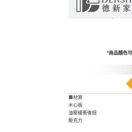
訂購前請確認商品
為主。
暫無配送地區
非因本公司問題而
：
彰化、南
（可於LINE線上詢問 →
狀態與完整包裝
@d
台北市、新北市地
本公司部份商品
加收說明
為因素導致商品
*商品顏色
者同意將會進行維
到貨7日內為鑑
退貨運費。
如欲放置營業場
其它注意事項
▪️
訂單成立
時請儘速於
🟧材質
本司貨車運送如因路況不
請密切注意。
木心板
本公司除了盡最大努力完
▪️
三
日內若未接獲您的匯
油壓緩衝後鈕
保護物流人員的工作安全
▪️
無回收家具服務，若需回
壓克力
因大型傢俱有組裝、配送
讓您不用整天在家等貨，