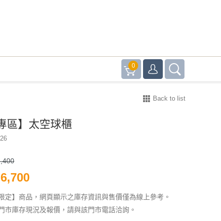
0
Back to list
專區】太空球櫃
.26
,400
6,700
限定】商品，網頁顯示之庫存資訊與售價僅為線上參考。
門市庫存現況及報價，請與該門市電話洽詢。