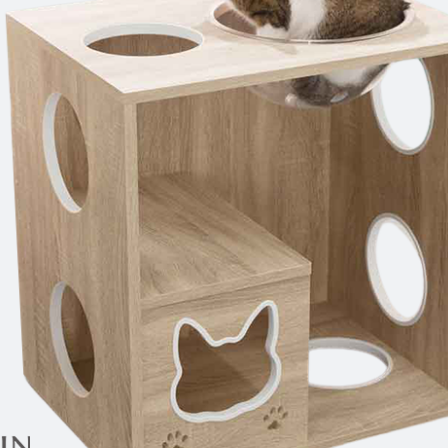
雙溪、
門、林口 
＊A108產品另收運費
裝、配送的問題，並非一般快速到貨商品，無法指定特定時間送
石碇、坪
讓你不用整天在家等貨，以節省您的寶貴時間。
送較為不易，故暫無法配送至百貨公司內部。
$ 9,000以上：免運費
$ 9,000以下：NT$500元
＊A108產品另收運費
兩聯式發票，發票將於商品完成出貨15個工作天另行寄出，另外約
$ 9,000以上：免運費
卓蘭鎮、
順延寄送。
$ 9,000以下：NT$500元
鄉
＊A108產品另收運費
請於到貨日起七日內通知本公司客服人員，我們將為您更換新品
配送天數：5~14天
之商品必須是全新狀態且完整包裝，床墊、床包、枕頭類產品需為
到貨時間：指定送貨日當天以電話聯絡確認
、廠商紙及所有附隨文件或資料之完整性)，若未依照上述方式處
幕選購商品，可能會因個人電腦螢幕的設定色差或解析度等因素，
｜周（一）配送部門固定公休無送貨｜
如因此而需退換貨，
需自付來回運費及人資成本
，請您訂購前詳
台北市、新北市地區固定每周(三)、(日)兩天收送貨