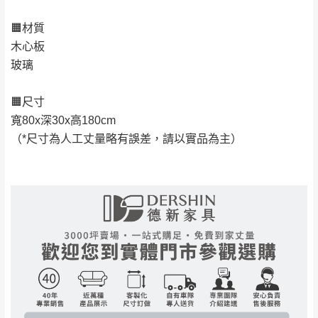
訂購前請確認商品尺寸，大型物件因為人工
🟧材質
丈量，難免會有些許誤差值(約正負0.5CM)
。
木心板
詳細尺寸以實品為主。
。
玻璃
非因本公司問題而需退換貨，請於收到貨7日
其它注意事項
內通知客服人員(Line@ ID：
@dershin
)
，並
🟧尺寸
本司貨車運送如因路況不佳、天候惡劣、過於偏遠之
須保持商品全新狀態與完整包裝。鑑賞期間
寬80x深30x高180cm
山區內等，或收貨地點搬運過於困難等因素，導致無
若發生非本司因素致使之汙損破壞，恕無法
（*尺寸為人工丈量略有誤差，請以實品為主）
法順利配送，本公司除了盡最大努力完成配送外，視
辦理退換貨。
狀況保有出貨的權利。
台北市、新北市地區固定每周(三)、(日)兩天
保護物流人員的工作安全，賣家無提供吊掛服務，若
收送貨，敬請見諒！
需以吊車或其他的吊掛方式吊運，費用將由買方自行
本公司部份商品無維修服務，超過7日鑑賞
支付。
期，商品使用年限，因客人使用習慣、居家
因大型傢俱有組裝、配送的問題，並非一般快速到貨
環境不同。若屬人為因素導致商品損壞、零
商品，無法指定特定時間送達，司機當天到貨前皆會
件短缺，則維修、搬運費用，需由消費者自
再與您通知，讓您不用整天在家等貨，以免浪費你的
行吸收(另事先與消費者報價，消費者同意將
寶貴時間。
會進行維修)。