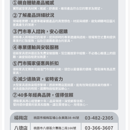
如遇自然災害、政府宣布之災害警報等不可抗力情
到貨7日內為鑑賞期(注意:鑑賞期非試用期)，
事，而危及運送人員輸送之安全，本司得視狀況延後
若非商品品質瑕疵問題於鑑賞期內退貨之情
或停止運送服務。
形，我們需酌收退貨運費。
百貨公司配送暫無法配合開店前、閉店後時段，並送
如欲放置營業場所及公開場合之商品則無享
至百貨公司卸貨區為限，恕無法送至指定樓面。
《 如
有商品一年保固之服務。
遇百貨周年慶期間，恕暫停百貨公司相關運送 》
無回收家具服務，若需回收家俱可聯絡當地請清潔隊
▪️
訂單成立
時請儘速於三日內完成付款，
交易恕不
回收,免付費清運專線：0800-085-717
殺價，商品均已最低價格售出
，且在特定時日會給
予折扣，請密切注意。
▪️
三
日內若未接獲您的匯款或轉帳通知，商品將不
予保留(訂單自動取消)。
▪️
無回收家具服務，若需回收家具可聯絡當地請清
潔隊回收,免付費清運專線：0800-085-717。