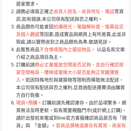
居家需求。
要購買商品，請於出發前來電或到「官方
請務必填寫正確之
收貨人姓名、收貨地址、電話
等資
全部
依評論高至低排列
偏遠地區
Line客服」來信確認商品是否有「現貨」與
運送地
區
運送費用
訊,如有錯誤,本公司保有配送與否之權利。
「金額」。
（請先線上詢問 LINE
依評論低至高排列
只顯示附上圖片
商品顏色可能會因
拍攝燈光、電腦解析度、螢幕設定
→
@dershin
）
及個人觀感
等因素,造成實品與網頁上有所差異,此並非
若商品價格或庫存有異常，商家有權取消訂
只顯示附上評論
瑕疵,請以實際收到之商品顏色為準,敬請見諒。
單。
部分網路商品恕無法更改原設計或客製，敬請
桃園
復興鄉
此販售商品
不含情境圖內之擺設物品
， 以品名和文案
見諒！
介紹之商品項目為主。
接單後二日內(不含例假日)，我們客服會與您
峨眉鄉、五峰鄉、
訂購前請
務必丈量擺放空間是否足夠，並自行確認居
電話聯絡或E-Mail通知確認訂單。
橫山、北埔鄉、尖
家空間格局、樓梯或電梯大小是否能夠正常搬運進
（線上客
服 LINE →
@dershin
）
石鄉、寶山鄉山
入
，若因特殊地形與建築物等限制而導致無法配送，
新竹
下單前先詢問是否現貨
，若未詢問下單後無
區、新埔山區、芎
本公司保有配送與否之權利,且首趟配送運費須由購買
現貨我們客服會再來電或E-Mail與您聯絡
林山區、關西 玉山
方自行負擔。
免 運
（洽詢方式請搜尋 L
ine ID →
@dershin
）
里
現貨+預購
，訂購前請先確認庫存。由於品項繁多，網
費
運送範圍：限定北至基隆，南至苗栗，偏遠
頁無法及時更新，如有需要親臨門市(或於網上訂購)，
地區恕無法提供運送 (詳見運送規章)。
台北
無
請於出發前來電或到line官方客服確認商品是否有「現
貨」與 「金額」。
若商品價格或庫存有異常，商家有