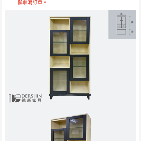
權取消訂單。
雙溪、貢寮、烏
配送範圍：
來、平溪、九份、
苗栗至基隆；其它地區暫不開放，如因特殊
石門、林口 下福
＊A108產品另收運費
地型限制(山區、鄉、鎮、村)、樓梯太小、無
里、新店山區、三
新北
法搬運上樓等因素，導致無法配送，
本公司
峽山區、石碇、坪
保有出貨的權利。
林、福隆、淡水山
保護物流人員的工作安全，賣家無提供吊掛
區、北投湖山路、
服務，若需以吊車或其他的吊掛方式吊運，
深坑山區
費用將由買方自行支付。
$ 9,000以上：免
因大型傢俱有組裝、配送的問題，並非一般
運費
快速到貨商品，無法指定特定時間送達，司
基隆
$ 9,000以下：
基隆山區
機當天到貨前皆會再與您通知，讓你不用整
NT$500元
天在家等貨，以節省您的寶貴時間。
＊A108產品另收運費
由於百貨公司配送較為不易，故暫無法配送
$ 9,000以上：免
至百貨公司內部。
卓蘭鎮、三灣、通
運費
霄山區、西湖、泰
苗栗
$ 9,000以下：
安鄉、大湖鄉、頭
發票寄送：
NT$500元
屋、獅潭鄉