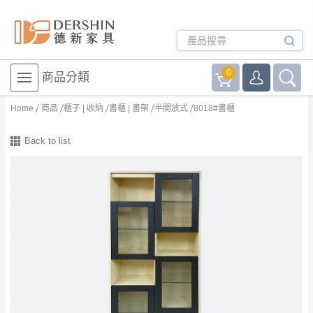
0
商品分類
Home
商品
櫃子 | 收納
書櫃 | 書架
半開放式
8018#書櫃
Back to list