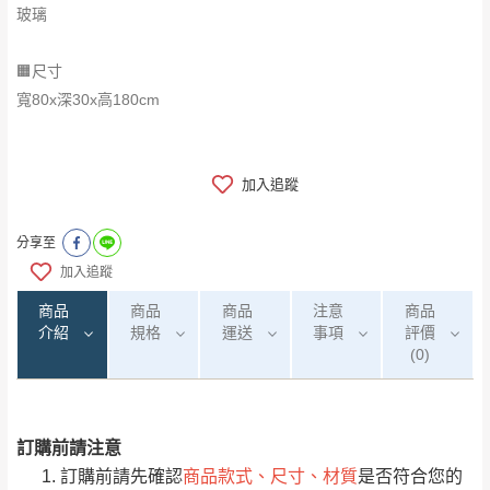
玻璃
🟧尺寸
寬80x深30x高180cm
加入追蹤
分享至
加入追蹤
商品
商品
商品
注意
商品
介紹
規格
運送
事項
評價
(0)
訂購前請注意
0
注意事項：
/5
運 費 說 明
(0)筆
訂購前請先確認
商品款式、尺寸、材質
是否符合您的
由於
品項繁多，網頁無法及時更新，如有需