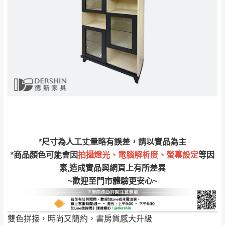
若您選擇三聯式或索取兩聯式發票，發票將於商品
＊A108產品另收運費
完成出貨15個工作天另行寄出，另外約加上2~7個
工作天內送達，如遇國定假日將順延寄送。
配送天數：5~14天
到貨時間：指定送貨日當天以電話聯絡確認
退換貨說明：
若收到不良品，請於到貨日起七日內通知本
｜周（一）配送部門固定公休無送貨｜
公司客服人員，我們將為您更換新品，運費
皆由本站負責，所有退回及換貨之商品必須
台北市、新北市地區固定每周(三)、(日)兩天收送貨
是全新狀態且完整包裝，床墊、床包、枕頭
類產品需為未拆封狀態(請保持商品、附件、
包裝、廠商紙及所有附隨文件或資料之完整
暫無配送地區
：
彰化、南投、雲林、嘉義、台南、高
*尺寸為人工丈量略有誤差，請以實品為主
性)，若未依照上述方式處理，恕無法接受退
雄、屏東、宜蘭、 花蓮、台東、金門、馬祖、澎湖地區
*商品顏色可能會因
拍攝燈光、電腦解析度、螢幕設定
等因
貨。
（可於LINE線上詢問 →
@dershin
）
素,造成實品與網頁上有所差異
由於透過電腦螢幕選購商品，可能會因個人
~歡迎至門市體驗更安心~
電腦螢幕的設定色差或解析度等因素， 與實
際商品的顏色、質感稍有不同，如因此而需
加收說明
退換貨，
需自付來回運費及人資成本
，請您
雙色拼接，時尚又簡約，書房質感大升級
訂購前詳加確認。(包含商品尺寸是否合適)。