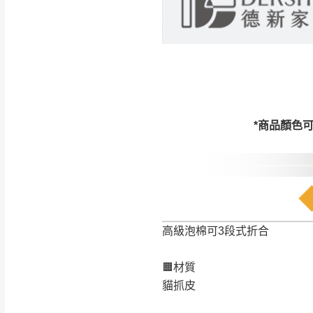
訂購前請確認商品
為主。
暫無配送地區
非因本公司問題而
：
彰化、南
（可於LINE線上詢問 →
狀態與完整包裝
@d
台北市、新北市地
本公司部份商品
加收說明
為因素導致商品
*商品顏色
者同意將會進行維
到貨7日內為鑑
退貨運費。
如欲放置營業場
其它注意事項
▪️
訂單成立
時請儘速於
高級泡棉可3段式折合
本司貨車運送如因路況不
請密切注意。
本公司除了盡最大努力完
▪️
三
日內若未接獲您的匯
🟧材質
保護物流人員的工作安全
▪️
無回收家具服務，若需回
貓抓皮
因大型傢俱有組裝、配送
讓您不用整天在家等貨，