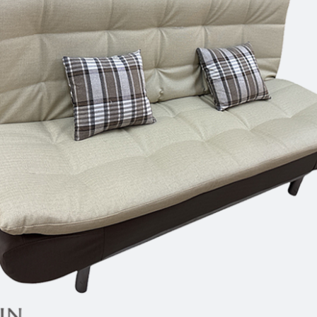
雙溪、
門、林口 
＊A108產品另收運費
裝、配送的問題，並非一般快速到貨商品，無法指定特定時間送
石碇、坪
讓你不用整天在家等貨，以節省您的寶貴時間。
送較為不易，故暫無法配送至百貨公司內部。
$ 9,000以上：免運費
$ 9,000以下：NT$500元
＊A108產品另收運費
兩聯式發票，發票將於商品完成出貨15個工作天另行寄出，另外約
$ 9,000以上：免運費
卓蘭鎮、
順延寄送。
$ 9,000以下：NT$500元
鄉
＊A108產品另收運費
請於到貨日起七日內通知本公司客服人員，我們將為您更換新品
配送天數：5~14天
之商品必須是全新狀態且完整包裝，床墊、床包、枕頭類產品需為
到貨時間：指定送貨日當天以電話聯絡確認
、廠商紙及所有附隨文件或資料之完整性)，若未依照上述方式處
幕選購商品，可能會因個人電腦螢幕的設定色差或解析度等因素，
｜周（一）配送部門固定公休無送貨｜
如因此而需退換貨，
需自付來回運費及人資成本
，請您訂購前詳
台北市、新北市地區固定每周(三)、(日)兩天收送貨