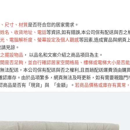
運 費 說 明
、尺寸、材質
是否符合您的居家需求。
網頁無法及時更新，如有需要購買商品，請於出發前來電或到「官方
姓名、收貨地址、電話
等資訊,如有錯誤,本公司保有配送與否之
全部
依評論高至低排列
依評論低至高排列
現貨」與 「金額」。
光、電腦解析度、螢幕設定及個人觀感
等因素,造成實品與網頁上
運送費用
異常，商家有權取消訂單。
部分網路商品恕無法更改原設計或
敬請見諒。
（請先
含例假日)，我們客服會與您電話聯絡或E-Mail通知確認訂單。
之擺設物品
， 以品名和文案介紹之商品項目為主。
間是否足夠，並自行確認居家空間格局、樓梯或電梯大小是否能
E →
@dershin
）
無法配送，本公司保有配送與否之權利,且首趟配送運費須由購
否現貨
，若未詢問下單後無現貨我們客服會再來電或E-Mail與您
確認庫存。由於品項繁多，網頁無法及時更新，如有需要親臨門市
 L
ine ID →
@dershin
）
確認商品是否有「現貨」與 「金額」。
若商品價格或庫存有異常
峨眉鄉、
至基隆，南至苗栗，偏遠地區恕無法提供運送 (詳見運送規章)
鄉、寶山
免 運 費
它地區暫不開放，如因特殊地型限制(山區、鄉、鎮、村)、樓梯
送，
本公司保有出貨的權利。
工作安全，賣家無提供吊掛服務，若需以吊車或其他的吊掛方式