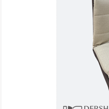
行支付。
新北
因大型傢俱有組
會再與您通知，
由於百貨公司配
基隆
發票寄送：
若您選擇三聯式或索取
送達，如遇國定假日將
苗栗
退換貨說明：
若收到不良品，
所有退回及換貨
品、附件、包裝
由於透過電腦螢
質感稍有不同，
是否合適)。