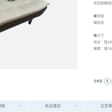
若您欲確認
🟧材質
貓抓皮
🟧尺寸
收合：寬188
展開：寬188
分享至
規格
商品
運送
注意