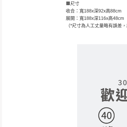
🟧尺寸
如遇自然災害、政府宣布
收合：寬188x深92x高88cm
務。
展開：寬188x深116x高48cm
百貨公司配送暫無法配合
（*尺寸為人工丈量略有誤差
期間，恕暫停百貨公司相
無回收家具服務，若需回收