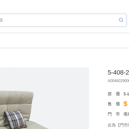
5-40
A004602900
原 價
$
1
$
售 價
門 市
南
此為【門市