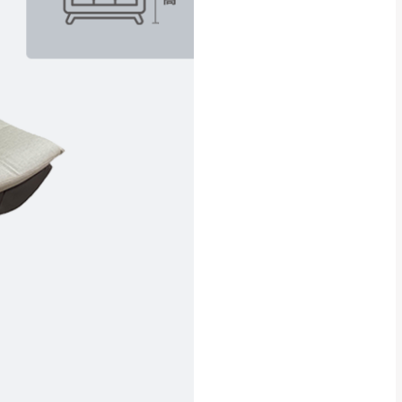
貢寮、烏來、平溪、九份、石
下福里、新店山區、三峽山區、
達，司機當天到貨前皆
林、福隆、淡水山區、北投湖山
路、深坑山區
基隆山區
加上2~7個工作天內
三灣、通霄山區、西湖、泰安
、大湖鄉、頭屋、獅潭鄉
，運費皆由本站負責，
未拆封狀態(請保持商
理，恕無法接受退貨。
 與實際商品的顏色、
加確認。(包含商品尺寸