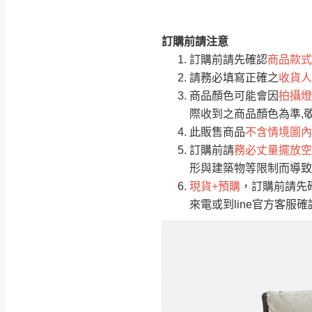
訂購前請注意
注意事項：
0
訂購前請先確認
商品款式
由於
品項繁多，
/5
請務必填寫正確之
收貨人
(0)筆
認商品是否有「
商品顏色可能會因
拍攝燈
運送地
區
若商品價格或庫存有
際收到之商品顏色為準,
接單後二日內(不
此販售商品
不含情境圖內
訂購前請
務必丈量擺放空
（線上客
服 LIN
桃園
形與建築物等限制而導致
下單前先詢問是
現貨+預購
，訂購前請先
（洽詢方式請搜尋
來電或到line官方客服
運送範圍：限定北
新竹
配送範圍：
苗栗至基隆；其
台北
素，導致無法配
保護物流人員的