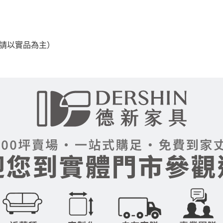
之災害警報等不可抗力情事，而危及運送人員輸送之安全，本司
開店前、閉店後時段，並送至百貨公司卸貨區為限，恕無法送至
，請以實品為主）
關運送 》
家俱可聯絡當地請清潔隊回收,免付費清運專線：0800-085-71