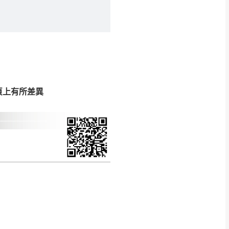
CM) 詳細尺寸以實品
in
)
，並須保持商品全新
、馬祖、澎湖地區
貨。
、居家環境不同。若屬人
先與消費者報價，消費
頁上有所差異
。
退貨之情形，我們需酌收
特定時日會給予折扣，
等因素，導致無法順利配送，
用將由買方自行支付。
17。
當天到貨前皆會再與您通知，