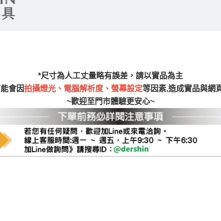
尺寸，大型物件因為人工丈量，難免會有些許誤差值(約正負0.5
需退換貨，請於收到貨7日內通知客服人員(Line@ ID：
@dersh
投、雲林、嘉義、台南、高雄、屏東、宜蘭、 花蓮、台東、金門
。鑑賞期間若發生非本司因素致使之汙損破壞，恕無法辦理退換
ershin
）
區固定每周(三)、(日)兩天收送貨，敬請見諒！
無維修服務，超過7日鑑賞期，商品使用年限，因客人使用習慣
*尺寸為人工丈量略有誤差，請以實品為主
損壞、零件短缺，則維修、搬運費用，需由消費者自行吸收(另事
可能會因
拍攝燈光、電腦解析度、螢幕設定
等因素,造成實品與網
修)。
~歡迎至門市體驗更安心~
賞期(注意:鑑賞期非試用期)，若非商品品質瑕疵問題於鑑賞期內
。
所及公開場合之商品則無享有商品一年保固之服務。
三日內完成付款，
交易恕不殺價，商品均已最低價格售出
，且在
佳、天候惡劣、過於偏遠之山區內等，或收貨地點搬運過於困難
成配送外，視狀況保有出貨的權利。
款或轉帳通知，商品將不予保留(訂單自動取消)。
，賣家無提供吊掛服務，若需以吊車或其他的吊掛方式吊運，費
收家具可聯絡當地請清潔隊回收,免付費清運專線：0800-085-7
的問題，並非一般快速到貨商品，無法指定特定時間送達，司機
以免浪費你的寶貴時間。