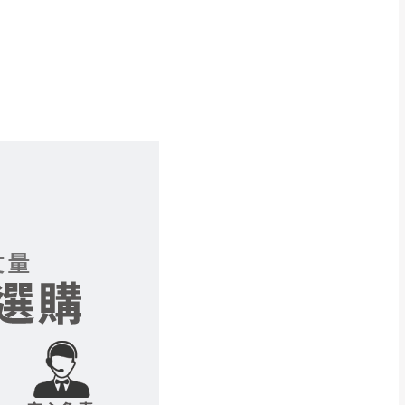
得視狀況延後或停止運送服
指定樓面。
《 如遇百貨周年慶
7