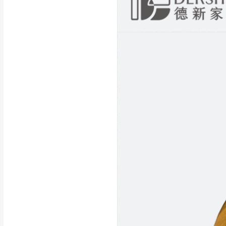
訂購前請確認商品
為主。
暫無配送地區
非因本公司問題而
：
彰化、南
（可於LINE線上詢問 →
狀態與完整包裝
@d
台北市、新北市地
本公司部份商品
加收說明
為因素導致商品
者同意將會進行維
到貨7日內為鑑
退貨運費。
如欲放置營業場
其它注意事項
▪️
訂單成立
時請儘速於
本司貨車運送如因路況不
請密切注意。
本公司除了盡最大努力完
▪️
三
日內若未接獲您的匯
保護物流人員的工作安全
▪️
無回收家具服務，若需回
因大型傢俱有組裝、配送
讓您不用整天在家等貨，