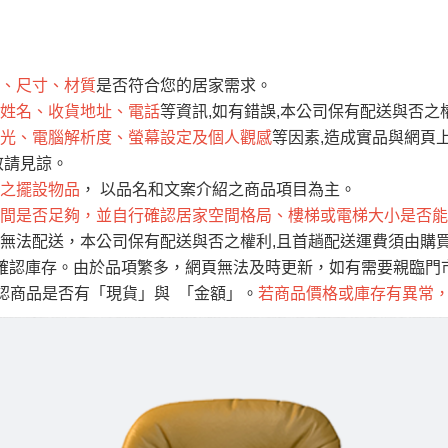
運 費 說 明
、尺寸、材質
是否符合您的居家需求。
網頁無法及時更新，如有需要購買商品，請於出發前來電或到「官方
姓名、收貨地址、電話
等資訊,如有錯誤,本公司保有配送與否之
全部
依評論高至低排列
依評論低至高排列
現貨」與 「金額」。
光、電腦解析度、螢幕設定及個人觀感
等因素,造成實品與網頁上
運送費用
異常，商家有權取消訂單。
部分網路商品恕無法更改原設計或
敬請見諒。
（請先
含例假日)，我們客服會與您電話聯絡或E-Mail通知確認訂單。
之擺設物品
， 以品名和文案介紹之商品項目為主。
間是否足夠，並自行確認居家空間格局、樓梯或電梯大小是否能
E →
@dershin
）
無法配送，本公司保有配送與否之權利,且首趟配送運費須由購
否現貨
，若未詢問下單後無現貨我們客服會再來電或E-Mail與您
確認庫存。由於品項繁多，網頁無法及時更新，如有需要親臨門市
 L
ine ID →
@dershin
）
確認商品是否有「現貨」與 「金額」。
若商品價格或庫存有異常
峨眉鄉、
至基隆，南至苗栗，偏遠地區恕無法提供運送 (詳見運送規章)
鄉、寶山
免 運 費
它地區暫不開放，如因特殊地型限制(山區、鄉、鎮、村)、樓梯
送，
本公司保有出貨的權利。
工作安全，賣家無提供吊掛服務，若需以吊車或其他的吊掛方式