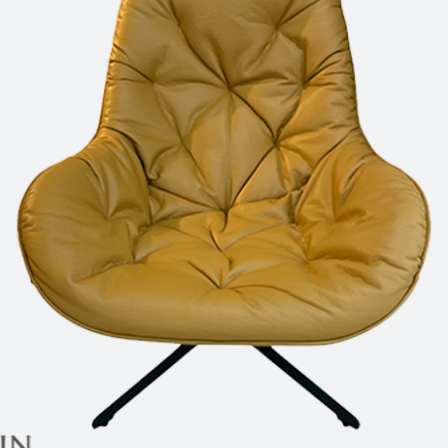
雙溪、
門、林口 
＊A108產品另收運費
裝、配送的問題，並非一般快速到貨商品，無法指定特定時間送
石碇、坪
讓你不用整天在家等貨，以節省您的寶貴時間。
送較為不易，故暫無法配送至百貨公司內部。
$ 9,000以上：免運費
$ 9,000以下：NT$500元
＊A108產品另收運費
兩聯式發票，發票將於商品完成出貨15個工作天另行寄出，另外約
$ 9,000以上：免運費
卓蘭鎮、
順延寄送。
$ 9,000以下：NT$500元
鄉
＊A108產品另收運費
請於到貨日起七日內通知本公司客服人員，我們將為您更換新品
配送天數：5~14天
之商品必須是全新狀態且完整包裝，床墊、床包、枕頭類產品需為
到貨時間：指定送貨日當天以電話聯絡確認
、廠商紙及所有附隨文件或資料之完整性)，若未依照上述方式處
幕選購商品，可能會因個人電腦螢幕的設定色差或解析度等因素，
｜周（一）配送部門固定公休無送貨｜
如因此而需退換貨，
需自付來回運費及人資成本
，請您訂購前詳
台北市、新北市地區固定每周(三)、(日)兩天收送貨