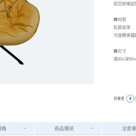
若您欲確認
🟧材質
乳膠皮革
可旋轉黑鐵
🟧尺寸
寬80x深90
分享至
規格
商品
運送
注意