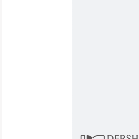
行支付。
新北
因大型傢俱有組
會再與您通知，
由於百貨公司配
基隆
發票寄送：
若您選擇三聯式或索取
送達，如遇國定假日將
苗栗
退換貨說明：
若收到不良品，
所有退回及換貨
品、附件、包裝
由於透過電腦螢
質感稍有不同，
是否合適)。