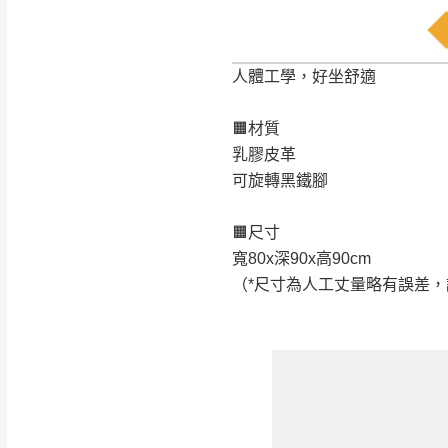
人體工學，好坐舒適
🟧材質
乳膠皮革
可旋轉黑鐵腳
🟧尺寸
寬80x深90x高90cm
（*尺寸為人工丈量略有誤差