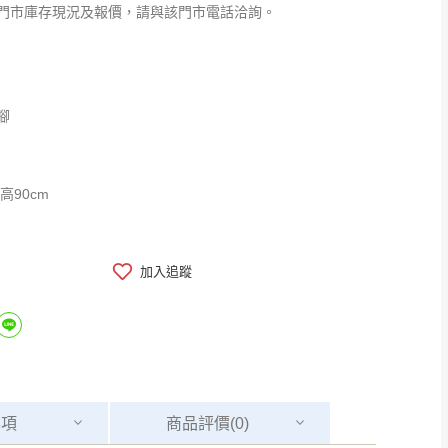
門市庫存現況及報價，請與該門市電話洽詢。
腳
x高90cm
加入追蹤
事項
商品
評價(0)