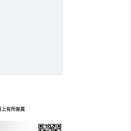
得視狀況延後或停止運送服
指定樓面。
《 如遇百貨周年慶
7
頁上有所差異