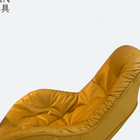
尺寸，大型物件因為人工丈量，難免會有些許誤差值(約正負0.5
需退換貨，請於收到貨7日內通知客服人員(Line@ ID：
@dersh
投、雲林、嘉義、台南、高雄、屏東、宜蘭、 花蓮、台東、金門
。鑑賞期間若發生非本司因素致使之汙損破壞，恕無法辦理退換
ershin
）
區固定每周(三)、(日)兩天收送貨，敬請見諒！
無維修服務，超過7日鑑賞期，商品使用年限，因客人使用習慣
損壞、零件短缺，則維修、搬運費用，需由消費者自行吸收(另事
修)。
賞期(注意:鑑賞期非試用期)，若非商品品質瑕疵問題於鑑賞期內
。
所及公開場合之商品則無享有商品一年保固之服務。
三日內完成付款，
交易恕不殺價，商品均已最低價格售出
，且在
佳、天候惡劣、過於偏遠之山區內等，或收貨地點搬運過於困難
成配送外，視狀況保有出貨的權利。
款或轉帳通知，商品將不予保留(訂單自動取消)。
，賣家無提供吊掛服務，若需以吊車或其他的吊掛方式吊運，費
收家具可聯絡當地請清潔隊回收,免付費清運專線：0800-085-7
的問題，並非一般快速到貨商品，無法指定特定時間送達，司機
以免浪費你的寶貴時間。