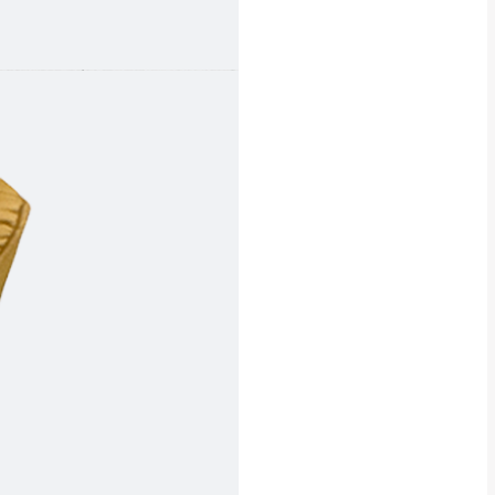
CM) 詳細尺寸以實品
in
)
，並須保持商品全新
、馬祖、澎湖地區
貨。
、居家環境不同。若屬人
先與消費者報價，消費
。
退貨之情形，我們需酌收
特定時日會給予折扣，
等因素，導致無法順利配送，
用將由買方自行支付。
17。
當天到貨前皆會再與您通知，