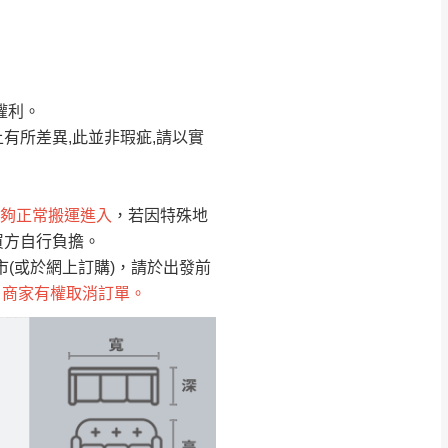
Line客服」來信確
權利。
只顯示附上圖片
只顯示附上評論
有所差異,此並非瑕疵,請以實
偏遠地區
客製，敬請見諒！
線上詢問 LINE →
@dershin
）
夠正常搬運進入
，若因特殊地
買方自行負擔。
復興鄉
聯絡
(或於網上訂購)，請於出發前
，商家有權取消訂單。
五峰鄉、橫山、北埔鄉、尖石
。
鄉山區、新埔山區、芎林山區、
關西 玉山里
太小、無法搬運上樓等因
無
吊運，費用將由買方自