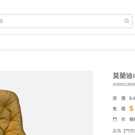
莫蘭迪
A008011900
原 價
$
2
$
售 價
門 市
楊
此為【門市