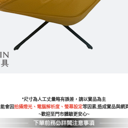
之災害警報等不可抗力情事，而危及運送人員輸送之安全，本司
開店前、閉店後時段，並送至百貨公司卸貨區為限，恕無法送至
關運送 》
家俱可聯絡當地請清潔隊回收,免付費清運專線：0800-085-71
*尺寸為人工丈量略有誤差，請以實品為主
可能會因
拍攝燈光、電腦解析度、螢幕設定
等因素,造成實品與網
~歡迎至門市體驗更安心~