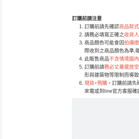
訂購前請注意
注意事項：
0
訂購前請先確認
商品款式
由於
品項繁多，
/5
請務必填寫正確之
收貨人
(0)筆
認商品是否有「
商品顏色可能會因
拍攝燈
運送地
區
若商品價格或庫存有
際收到之商品顏色為準,
接單後二日內(不
此販售商品
不含情境圖內
訂購前請
務必丈量擺放空
（線上客
服 LIN
桃園
形與建築物等限制而導致
下單前先詢問是
現貨+預購
，訂購前請先
（洽詢方式請搜尋
來電或到line官方客服
運送範圍：限定北
新竹
配送範圍：
苗栗至基隆；其
台北
素，導致無法配
保護物流人員的